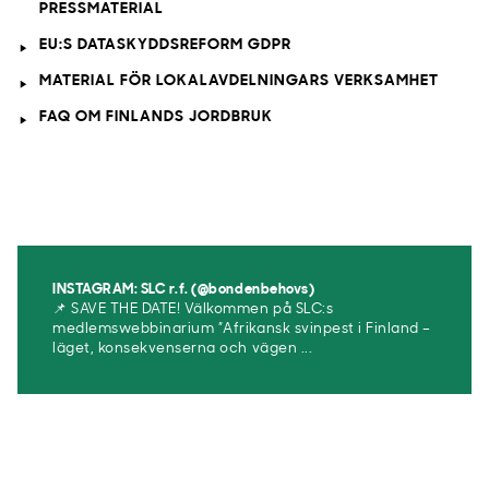
PRESSMATERIAL
EU:S DATASKYDDSREFORM GDPR
MATERIAL FÖR LOKALAVDELNINGARS VERKSAMHET
FAQ OM FINLANDS JORDBRUK
Titta in hos en av våra medlemmar. Mjölkbonden Kickan.
Kika in hos en av våra ekobönder
Titta in hos Tommys grisar
Titta in hos Smiths garden.
INSTAGRAM: SLC r.f. (@bondenbehovs)
📌 SAVE THE DATE! Välkommen på SLC:s
medlemswebbinarium ”Afrikansk svinpest i Finland –
läget, konsekvenserna och vägen ...