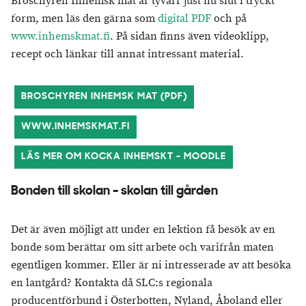
Broschyren Inhemsk mat är tyvärr just nu slut i tryckt
form, men läs den gärna som
digital PDF
och på
www.inhemskmat.fi
. På sidan finns även videoklipp,
recept och länkar till annat intressant material.
BROSCHYREN INHEMSK MAT (PDF)
WWW.INHEMSKMAT.FI
LÄS MER OM KOCKA INHEMSKT - MOODLE
Bonden till skolan - skolan till gården
Det är även möjligt att under en lektion få besök av en
bonde som berättar om sitt arbete och varifrån maten
egentligen kommer. Eller är ni intresserade av att besöka
en lantgård? Kontakta då SLC:s regionala
producentförbund i Österbotten, Nyland, Åboland eller