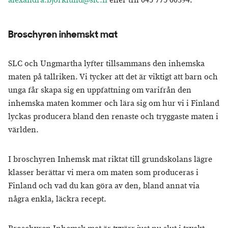
alexandra.bjorklund@slc.fi
eller tfn 045 775 00394.
Broschyren inhemskt mat
SLC och Ungmartha lyfter tillsammans den inhemska
maten på tallriken. Vi tycker att det är viktigt att barn och
unga får skapa sig en uppfattning om varifrån den
inhemska maten kommer och lära sig om hur vi i Finland
lyckas producera bland den renaste och tryggaste maten i
världen.
I broschyren Inhemsk mat riktat till grundskolans lägre
klasser berättar vi mera om maten som produceras i
Finland och vad du kan göra av den, bland annat via
några enkla, läckra recept.