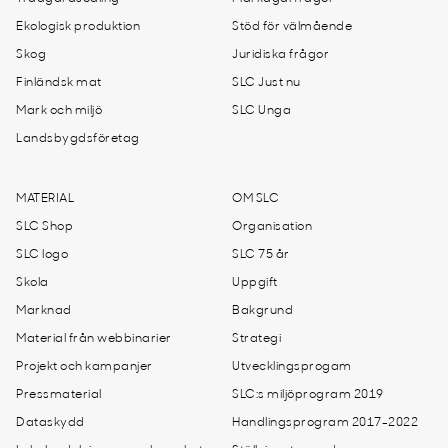
Ekologisk produktion
Stöd för välmående
Skog
Juridiska frågor
Finländsk mat
SLC Just nu
Mark och miljö
SLC Unga
Landsbygdsföretag
MATERIAL
OM SLC
SLC Shop
Organisation
SLC logo
SLC 75 år
Skola
Uppgift
Marknad
Bakgrund
Material från webbinarier
Strategi
Projekt och kampanjer
Utvecklingsprogam
Pressmaterial
SLC:s miljöprogram 2019
Dataskydd
Handlingsprogram 2017-2022