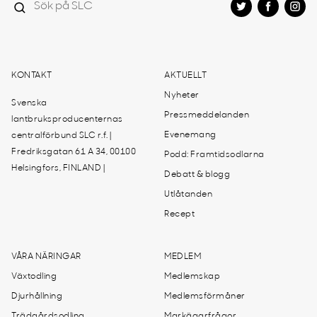
KONTAKT
AKTUELLT
Nyheter
Svenska
Pressmeddelanden
lantbruksproducenternas
Evenemang
centralförbund SLC r.f. |
Fredriksgatan 61 A 34, 00100
Podd: Framtidsodlarna
Helsingfors, FINLAND |
Debatt & blogg
Utlåtanden
Recept
VÅRA NÄRINGAR
MEDLEM
Växtodling
Medlemskap
Djurhållning
Medlemsförmåner
Trädgårdsodling
Markägarfrågor