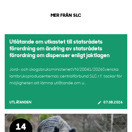
MER FRÅN SLC
Utlåtande om utkastet till statsrådets
förordning om ändring av statsrådets
förordning om dispenser enligt jaktlagen
Jord- och skogsbruksministerietVN/20041/2026Svenska
lantbruksproducenternas centralförbund SLC r.f. tackar för
möjligheten att lämna utlåtande om u...
UTLÅTANDEN
07.08.2026
14