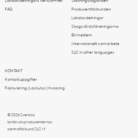
Lokalavdelningars verksamhet
Ställningstaganden
FAQ
Producentförbunden
Lokalavdelningar
Skogsvårdsföreningarna
Bli medlem
Internationellt samarbete
SLC in other languages
KONTAKT
Kontaktuppgifter
Fakturering | Laskutus | Invoicing
© 2026 Svenska
lantbruksproducenternas
centralförbund SLC r.f