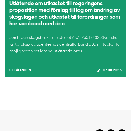
Utlåtande om utkastet till regeringens
proposition med förslag till lag om ändring av
skogslagen och utkastet till förordningar som
har samband med den
Jord- och skogsbruksministerietVN/17651/2025Svenska
lantbruksproducenternas centralförbund SLC r.f. tackar för
möjligheten att lämna utlåtande om u...
UTLÅTANDEN
07.08.2026