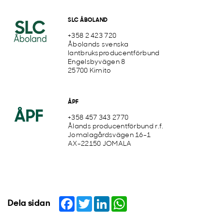
SLC ÅBOLAND
+358 2 423 720
Åbolands svenska
lantbruksproducentförbund
Engelsbyvägen 8
25700 Kimito
ÅPF
+358 457 343 2770
Ålands producentförbund r.f.
Jomalagårdsvägen 16-1
AX-22150 JOMALA
Facebook
Twitter
LinkedIn
WhatsApp
Dela sidan