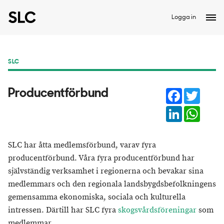
Logga in
SLC
Facebook
Twitter
Producentförbund
LinkedIn
Whats
SLC har åtta medlemsförbund, varav fyra
producentförbund. Våra fyra producentförbund har
självständig verksamhet i regionerna och bevakar sina
medlemmars och den regionala landsbygdsbefolkningens
gemensamma ekonomiska, sociala och kulturella
intressen. Därtill har SLC fyra
skogsvårdsföreningar
som
medlemmar.