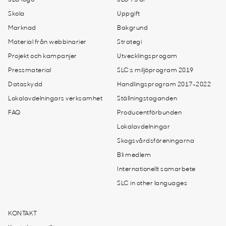
SLC logo
SLC 75 år
Skola
Uppgift
Marknad
Bakgrund
Material från webbinarier
Strategi
Projekt och kampanjer
Utvecklingsprogam
Pressmaterial
SLC:s miljöprogram 2019
Dataskydd
Handlingsprogram 2017-2022
Lokalavdelningars verksamhet
Ställningstaganden
FAQ
Producentförbunden
Lokalavdelningar
Skogsvårdsföreningarna
Bli medlem
Internationellt samarbete
SLC in other languages
KONTAKT