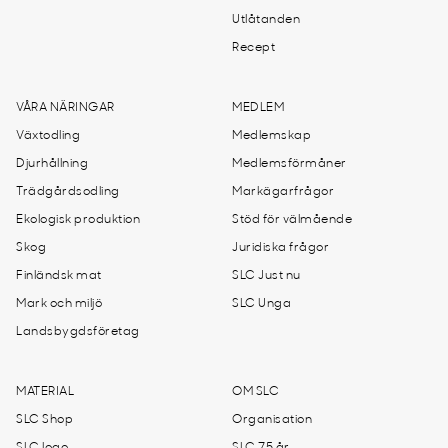
Utlåtanden
Recept
VÅRA NÄRINGAR
MEDLEM
Växtodling
Medlemskap
Djurhållning
Medlemsförmåner
Trädgårdsodling
Markägarfrågor
Ekologisk produktion
Stöd för välmående
Skog
Juridiska frågor
Finländsk mat
SLC Just nu
Mark och miljö
SLC Unga
Landsbygdsföretag
MATERIAL
OM SLC
SLC Shop
Organisation