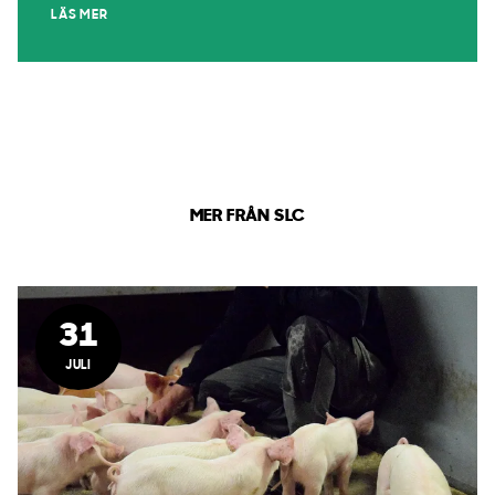
LÄS MER
MER FRÅN SLC
31
JULI