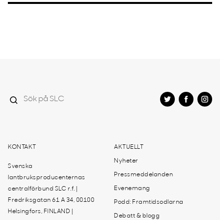
KONTAKT
AKTUELLT
Nyheter
Svenska
Pressmeddelanden
lantbruksproducenternas
Evenemang
centralförbund SLC r.f. |
Fredriksgatan 61 A 34, 00100
Podd: Framtidsodlarna
Helsingfors, FINLAND |
Debatt & blogg