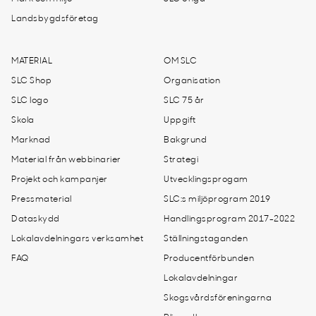
Landsbygdsföretag
MATERIAL
OM SLC
SLC Shop
Organisation
SLC logo
SLC 75 år
Skola
Uppgift
Marknad
Bakgrund
Material från webbinarier
Strategi
Projekt och kampanjer
Utvecklingsprogam
Pressmaterial
SLC:s miljöprogram 2019
Dataskydd
Handlingsprogram 2017-2022
Lokalavdelningars verksamhet
Ställningstaganden
FAQ
Producentförbunden
Lokalavdelningar
Skogsvårdsföreningarna