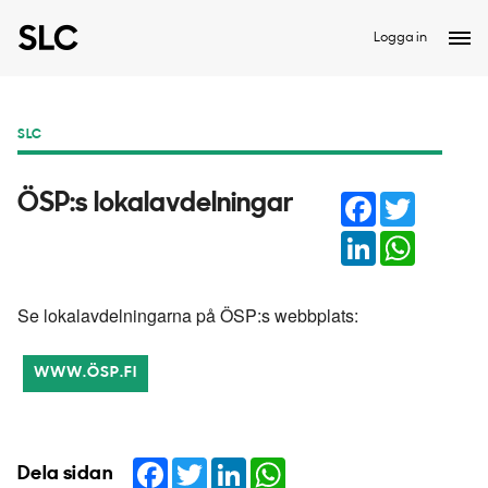
Logga in
SLC
Facebook
Twitter
ÖSP:s lokalavdelningar
LinkedIn
WhatsAp
Se lokalavdelningarna på ÖSP:s webbplats:
WWW.ÖSP.FI
Facebook
Twitter
LinkedIn
WhatsApp
Dela sidan