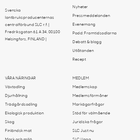
Nyheter
Svenska
Pressmeddelanden
lantbruksproducenternas
Evenemang
centralförbund SLC r.f. |
Fredriksgatan 61 A 34, 00100
Podd: Framtidsodlarna
Helsingfors, FINLAND |
Debatt & blogg
Utlåtanden
Recept
VÅRA NÄRINGAR
MEDLEM
Växtodling
Medlemskap
Djurhållning
Medlemsförmåner
Trädgårdsodling
Markägarfrågor
Ekologisk produktion
Stöd för välmående
Skog
Juridiska frågor
Finländsk mat
SLC Just nu
Mark och miljö
SLC Unga