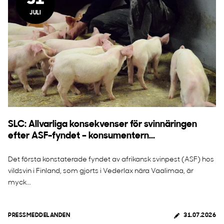
31
JULI
SLC: Allvarliga konsekvenser för svinnäringen
efter ASF-fyndet – konsumentern...
Det första konstaterade fyndet av afrikansk svinpest (ASF) hos
vildsvin i Finland, som gjorts i Vederlax nära Vaalimaa, är
myck...
PRESSMEDDELANDEN
31.07.2026