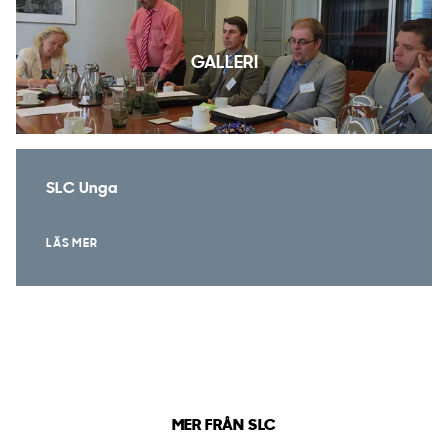
GALLERI
SLC Unga
LÄS MER
MER FRÅN SLC