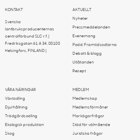
KONTAKT
AKTUELLT
Nyheter
Svenska
Pressmeddelanden
lantbruksproducenternas
Evenemang
centralförbund SLC r.f. |
Fredriksgatan 61 A 34, 00100
Podd: Framtidsodlarna
Helsingfors, FINLAND |
Debatt & blogg
Utlåtanden
Recept
VÅRA NÄRINGAR
MEDLEM
Växtodling
Medlemskap
Djurhållning
Medlemsförmåner
Trädgårdsodling
Markägarfrågor
Ekologisk produktion
Stöd för välmående
Skog
Juridiska frågor