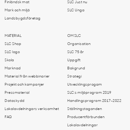
Finländsk mat
SLC Just nu
Mark och miljö
SLC Unga
Landsbygdsföretag
MATERIAL
OM SLC
SLC Shop
Organisation
SLC logo
SLC 75 år
Skola
Uppgift
Marknad
Bakgrund
Material från webbinarier
Strategi
Projekt och kampanjer
Utvecklingsprogam
Pressmaterial
SLC:s miljöprogram 2019
Dataskydd
Handlingsprogram 2017-2022
Lokalavdelningars verksamhet
Ställningstaganden
FAQ
Producentförbunden
Lokalavdelningar