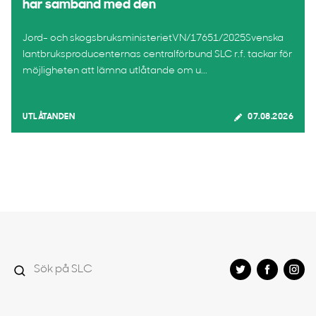
har samband med den
Jord- och skogsbruksministerietVN/17651/2025Svenska
lantbruksproducenternas centralförbund SLC r.f. tackar för
möjligheten att lämna utlåtande om u...
UTLÅTANDEN
07.08.2026