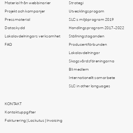
Material från webbinarier
Strategi
Projekt och kampanjer
Utvecklingsprogam
Pressmaterial
SLC:s miljöprogram 2019
Dataskydd
Handlingsprogram 2017-2022
Lokalavdelningars verksamhet
Ställningstaganden
FAQ
Producentförbunden
Lokalavdelningar
Skogsvårdsföreningarna
Bli medlem
Internationellt samarbete
SLC in other languages
KONTAKT
Kontaktuppgifter
Fakturering | Laskutus | Invoicing