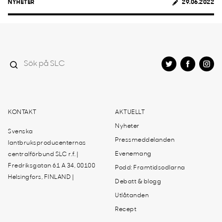
NYHETER
29.06.2022
KONTAKT
AKTUELLT
Nyheter
Svenska
Pressmeddelanden
lantbruksproducenternas
Evenemang
centralförbund SLC r.f. |
Fredriksgatan 61 A 34, 00100
Podd: Framtidsodlarna
Helsingfors, FINLAND |
Debatt & blogg
Utlåtanden
Recept