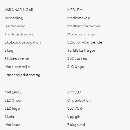
VÅRA NÄRINGAR
MEDLEM
Växtodling
Medlemskap
Djurhållning
Medlemsförmåner
Trädgårdsodling
Markägarfrågor
Ekologisk produktion
Stöd för välmående
Skog
Juridiska frågor
Finländsk mat
SLC Just nu
Mark och miljö
SLC Unga
Landsbygdsföretag
MATERIAL
OM SLC
SLC Shop
Organisation
SLC logo
SLC 75 år
Skola
Uppgift
Marknad
Bakgrund