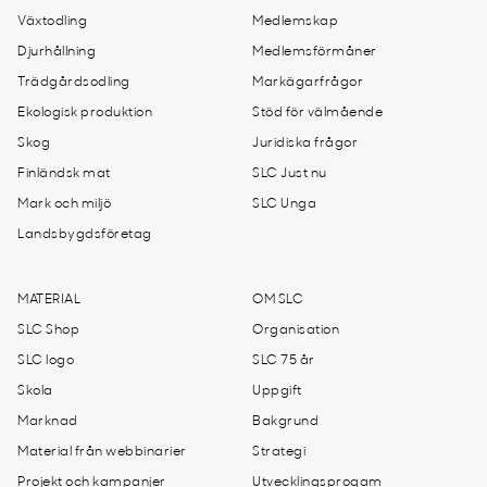
Växtodling
Medlemskap
Djurhållning
Medlemsförmåner
Trädgårdsodling
Markägarfrågor
Ekologisk produktion
Stöd för välmående
Skog
Juridiska frågor
Finländsk mat
SLC Just nu
Mark och miljö
SLC Unga
Landsbygdsföretag
MATERIAL
OM SLC
SLC Shop
Organisation
SLC logo
SLC 75 år
Skola
Uppgift
Marknad
Bakgrund
Material från webbinarier
Strategi
Projekt och kampanjer
Utvecklingsprogam