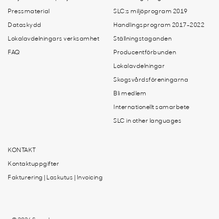
Pressmaterial
SLC:s miljöprogram 2019
Dataskydd
Handlingsprogram 2017-2022
Lokalavdelningars verksamhet
Ställningstaganden
FAQ
Producentförbunden
Lokalavdelningar
Skogsvårdsföreningarna
Bli medlem
Internationellt samarbete
SLC in other languages
KONTAKT
Kontaktuppgifter
Fakturering | Laskutus | Invoicing