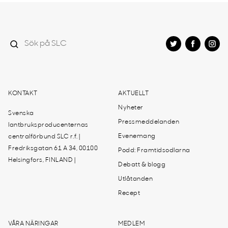
KONTAKT
AKTUELLT
Nyheter
Svenska
Pressmeddelanden
lantbruksproducenternas
Evenemang
centralförbund SLC r.f. |
Fredriksgatan 61 A 34, 00100
Podd: Framtidsodlarna
Helsingfors, FINLAND |
Debatt & blogg
Utlåtanden
Recept
VÅRA NÄRINGAR
MEDLEM