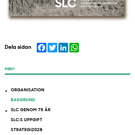
Facebook
Twitter
LinkedIn
WhatsApp
Dela sidan
MENY
ORGANISATION
BAKGRUND
SLC GENOM 75 ÅR
SLC:S UPPGIFT
STRATEGI2028