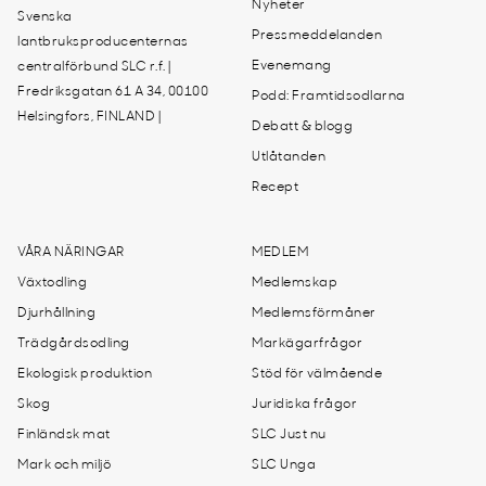
Nyheter
Svenska
Pressmeddelanden
lantbruksproducenternas
Evenemang
centralförbund SLC r.f. |
Fredriksgatan 61 A 34, 00100
Podd: Framtidsodlarna
Helsingfors, FINLAND |
Debatt & blogg
Utlåtanden
Recept
VÅRA NÄRINGAR
MEDLEM
Växtodling
Medlemskap
Djurhållning
Medlemsförmåner
Trädgårdsodling
Markägarfrågor
Ekologisk produktion
Stöd för välmående
Skog
Juridiska frågor
Finländsk mat
SLC Just nu
Mark och miljö
SLC Unga