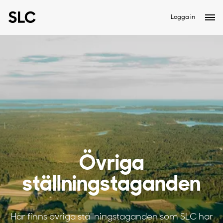
Logga in
Övriga
ställningstaganden
Här finns övriga ställningstaganden som SLC har