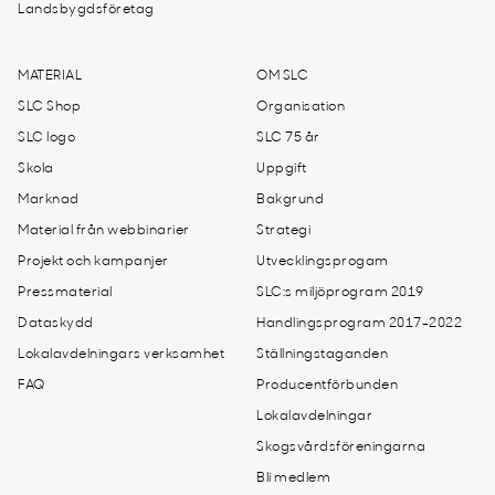
Landsbygdsföretag
MATERIAL
OM SLC
SLC Shop
Organisation
SLC logo
SLC 75 år
Skola
Uppgift
Marknad
Bakgrund
Material från webbinarier
Strategi
Projekt och kampanjer
Utvecklingsprogam
Pressmaterial
SLC:s miljöprogram 2019
Dataskydd
Handlingsprogram 2017-2022
Lokalavdelningars verksamhet
Ställningstaganden
FAQ
Producentförbunden
Lokalavdelningar
Skogsvårdsföreningarna
Bli medlem