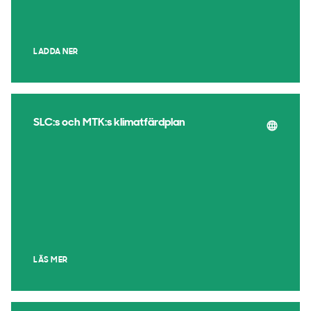
LADDA NER
SLC:s och MTK:s klimatfärdplan
LÄS MER