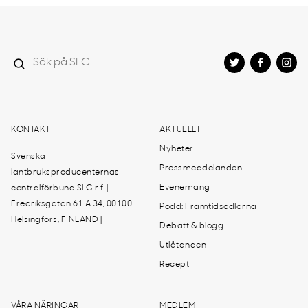
KONTAKT
AKTUELLT
Nyheter
Svenska
Pressmeddelanden
lantbruksproducenternas
Evenemang
centralförbund SLC r.f. |
Fredriksgatan 61 A 34, 00100
Podd: Framtidsodlarna
Helsingfors, FINLAND |
Debatt & blogg
Utlåtanden
Recept
VÅRA NÄRINGAR
MEDLEM