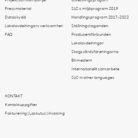
Projekt och kampanjer
Utvecklingsprogam
Pressmaterial
SLC:s miljöprogram 2019
Dataskydd
Handlingsprogram 2017-2022
Lokalavdelningars verksamhet
Ställningstaganden
FAQ
Producentförbunden
Lokalavdelningar
Skogsvårdsföreningarna
Bli medlem
Internationellt samarbete
SLC in other languages
KONTAKT
Kontaktuppgifter
Fakturering | Laskutus | Invoicing