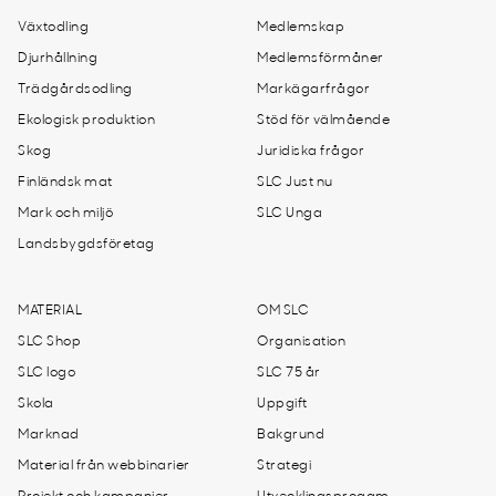
Växtodling
Medlemskap
Djurhållning
Medlemsförmåner
Trädgårdsodling
Markägarfrågor
Ekologisk produktion
Stöd för välmående
Skog
Juridiska frågor
Finländsk mat
SLC Just nu
Mark och miljö
SLC Unga
Landsbygdsföretag
MATERIAL
OM SLC
SLC Shop
Organisation
SLC logo
SLC 75 år
Skola
Uppgift
Marknad
Bakgrund
Material från webbinarier
Strategi