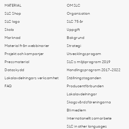
MATERIAL
OM SLC
SLC Shop
Organisation
SLC logo
SLC 75 år
Skola
Uppgift
Marknad
Bakgrund
Material från webbinarier
Strategi
Projekt och kampanjer
Utvecklingsprogam
Pressmaterial
SLC:s miljöprogram 2019
Dataskydd
Handlingsprogram 2017-2022
Lokalavdelningars verksamhet
Ställningstaganden
FAQ
Producentförbunden
Lokalavdelningar
Skogsvårdsföreningarna
Bli medlem
Internationellt samarbete
SLC in other languages