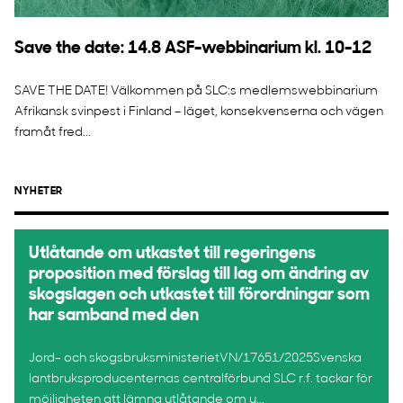
Save the date: 14.8 ASF-webbinarium kl. 10-12
SAVE THE DATE! Välkommen på SLC:s medlemswebbinarium
Afrikansk svinpest i Finland – läget, konsekvenserna och vägen
framåt fred...
NYHETER
Utlåtande om utkastet till regeringens
proposition med förslag till lag om ändring av
skogslagen och utkastet till förordningar som
har samband med den
Jord- och skogsbruksministerietVN/17651/2025Svenska
lantbruksproducenternas centralförbund SLC r.f. tackar för
möjligheten att lämna utlåtande om u...