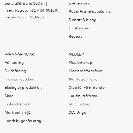
Evenemang
centralförbund SLC r.f. |
Fredriksgatan 61 A 34, 00100
Podd: Framtidsodlarna
Helsingfors, FINLAND |
Debatt & blogg
Utlåtanden
Recept
VÅRA NÄRINGAR
MEDLEM
Växtodling
Medlemskap
Djurhållning
Medlemsförmåner
Trädgårdsodling
Markägarfrågor
Ekologisk produktion
Stöd för välmående
Skog
Juridiska frågor
Finländsk mat
SLC Just nu
Mark och miljö
SLC Unga
Landsbygdsföretag