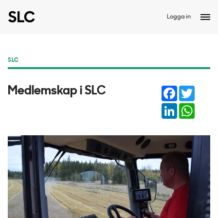
Logga in
SLC
Facebook
Twitter
Medlemskap i SLC
LinkedIn
Whats