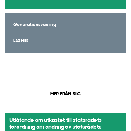
Generationsväxling
LÄS MER
MER FRÅN SLC
Utlåtande om utkastet till statsrådets
förordning om ändring av statsrådets