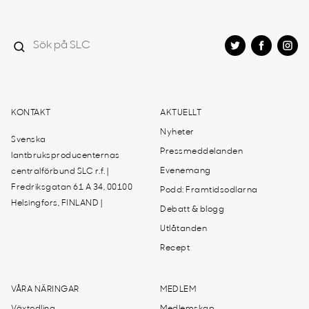
KONTAKT
AKTUELLT
Nyheter
Svenska
Pressmeddelanden
lantbruksproducenternas
Evenemang
centralförbund SLC r.f. |
Fredriksgatan 61 A 34, 00100
Podd: Framtidsodlarna
Helsingfors, FINLAND |
Debatt & blogg
Utlåtanden
Recept
VÅRA NÄRINGAR
MEDLEM