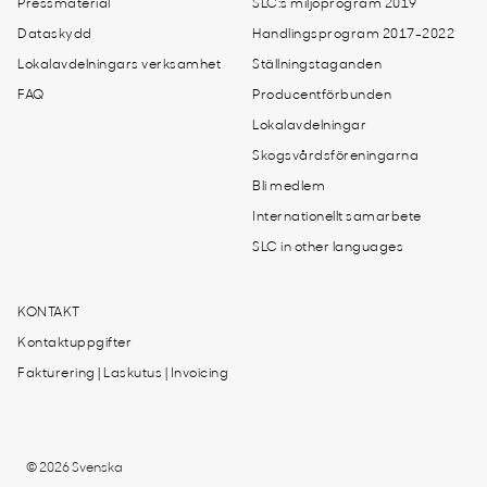
Pressmaterial
SLC:s miljöprogram 2019
Dataskydd
Handlingsprogram 2017-2022
Lokalavdelningars verksamhet
Ställningstaganden
FAQ
Producentförbunden
Lokalavdelningar
Skogsvårdsföreningarna
Bli medlem
Internationellt samarbete
SLC in other languages
KONTAKT
Kontaktuppgifter
Fakturering | Laskutus | Invoicing
© 2026 Svenska