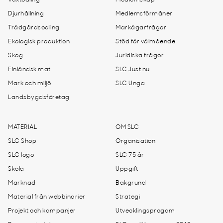
Växtodling
Medlemskap
Djurhållning
Medlemsförmåner
Trädgårdsodling
Markägarfrågor
Ekologisk produktion
Stöd för välmående
Skog
Juridiska frågor
Finländsk mat
SLC Just nu
Mark och miljö
SLC Unga
Landsbygdsföretag
MATERIAL
OM SLC
SLC Shop
Organisation
SLC logo
SLC 75 år
Skola
Uppgift
Marknad
Bakgrund
Material från webbinarier
Strategi
Projekt och kampanjer
Utvecklingsprogam