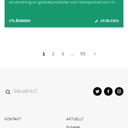
användning av gödselprodukter och naturgödsel som in...
UTLÅTANDEN
29.05.2026
1
2
3
…
55
KONTAKT
AKTUELLT
Nyheter