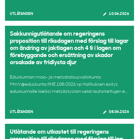
UTLÅTANDEN
10.06.2026
Sakkunnigutlåtande om regeringens
proposition till riksdagen med förslag till lagar
om ändring av jaktlagen och 4 § i lagen om
förebyggande och ersättning av skador
orsakade av fridlysta djur
Eduskunnan maa- ja metsätalousvaliokunta
MmV@eduskunta.fiHE 108/2026 vp Hallituksen esitys
eduskunnalle laeiksi metsästyslain sekä rauhoitettujen e...
UTLÅTANDEN
08.06.2026
Utlåtande om utkastet till regeringens