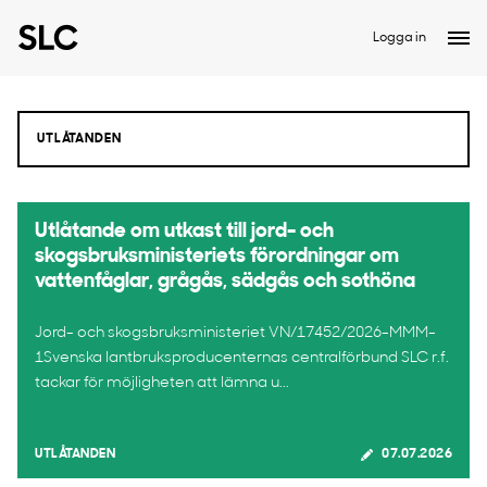
Logga in
Utlåtande om utkast till jord- och
skogsbruksministeriets förordningar om
vattenfåglar, grågås, sädgås och sothöna
Jord- och skogsbruksministeriet VN/17452/2026-MMM-
1Svenska lantbruksproducenternas centralförbund SLC r.f.
tackar för möjligheten att lämna u...
UTLÅTANDEN
07.07.2026