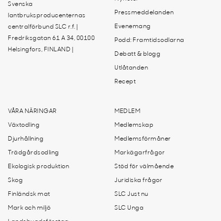
Svenska
Pressmeddelanden
lantbruksproducenternas
Evenemang
centralförbund SLC r.f. |
Fredriksgatan 61 A 34, 00100
Podd: Framtidsodlarna
Helsingfors, FINLAND |
Debatt & blogg
Utlåtanden
Recept
VÅRA NÄRINGAR
MEDLEM
Växtodling
Medlemskap
Djurhållning
Medlemsförmåner
Trädgårdsodling
Markägarfrågor
Ekologisk produktion
Stöd för välmående
Skog
Juridiska frågor
Finländsk mat
SLC Just nu
Mark och miljö
SLC Unga