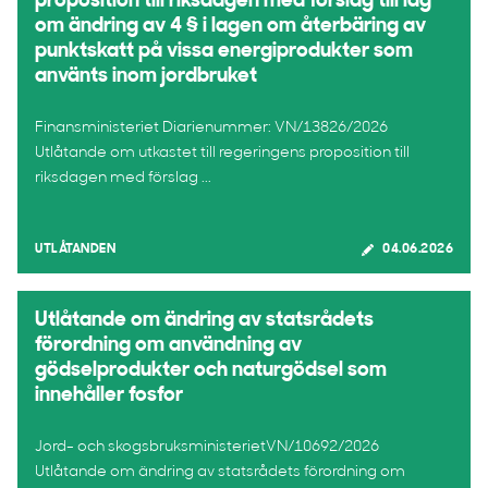
proposition till riksdagen med förslag till lag
om ändring av 4 § i lagen om återbäring av
punktskatt på vissa energiprodukter som
använts inom jordbruket
Finansministeriet Diarienummer: VN/13826/2026
Utlåtande om utkastet till regeringens proposition till
riksdagen med förslag ...
UTLÅTANDEN
04.06.2026
Utlåtande om ändring av statsrådets
förordning om användning av
gödselprodukter och naturgödsel som
innehåller fosfor
Jord- och skogsbruksministerietVN/10692/2026
Utlåtande om ändring av statsrådets förordning om