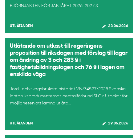
BJÖRNJAKTEN FÖR JAKTÅRET 2026–2027 S...
UTLÅTANDEN
23.06.2026
Utlåtande om utkast till regeringens
proposition till riksdagen med förslag till lagar
om ändring av 3 och 283 § i
fastighetsbildningslagen och 76 § i lagen om
enskilda väga
Jord- och skogsbruksministeriet VN/34527/2025 Svenska
lantbruksproducenternas centralförbund SLC r.f. tackar för
möjligheten att lämna utlåta...
UTLÅTANDEN
19.06.2026