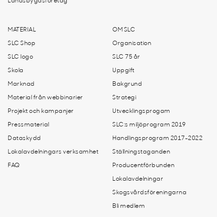
Landsbygdsföretag
MATERIAL
OM SLC
SLC Shop
Organisation
SLC logo
SLC 75 år
Skola
Uppgift
Marknad
Bakgrund
Material från webbinarier
Strategi
Projekt och kampanjer
Utvecklingsprogam
Pressmaterial
SLC:s miljöprogram 2019
Dataskydd
Handlingsprogram 2017-2022
Lokalavdelningars verksamhet
Ställningstaganden
FAQ
Producentförbunden
Lokalavdelningar
Skogsvårdsföreningarna
Bli medlem