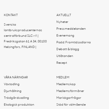
KONTAKT
AKTUELLT
Nyheter
Svenska
Pressmeddelanden
lantbruksproducenternas
Evenemang
centralförbund SLC r.f. |
Fredriksgatan 61 A 34, 00100
Podd: Framtidsodlarna
Helsingfors, FINLAND |
Debatt & blogg
Utlåtanden
Recept
VÅRA NÄRINGAR
MEDLEM
Växtodling
Medlemskap
Djurhållning
Medlemsförmåner
Trädgårdsodling
Markägarfrågor
Ekologisk produktion
Stöd för välmående