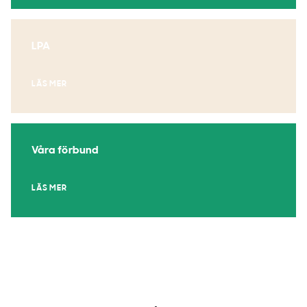
LPA
LÄS MER
Våra förbund
LÄS MER