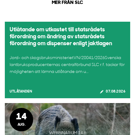
MER FRÅN SLC
Utlåtande om utkastet till statsrådets
förordning om ändring av statsrådets
förordning om dispenser enligt jaktlagen
Jord- och skogsbruksministerietVN/20041/2026Svenska
lantbruksproducenternas centralförbund SLC r.f. tackar för
möjligheten att lämna utlåtande om u...
UTLÅTANDEN
07.08.2026
14
AUG.