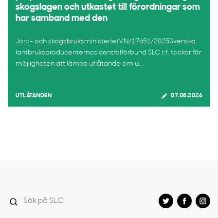
skogslagen och utkastet till förordningar som
har samband med den
Jord- och skogsbruksministerietVN/17651/2025Svenska
lantbruksproducenternas centralförbund SLC r.f. tackar för
möjligheten att lämna utlåtande om u...
UTLÅTANDEN
07.08.2026