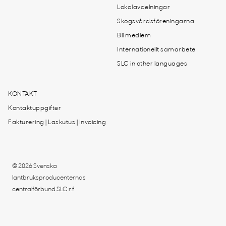
Lokalavdelningar
Skogsvårdsföreningarna
Bli medlem
Internationellt samarbete
SLC in other languages
KONTAKT
Kontaktuppgifter
Fakturering | Laskutus | Invoicing
© 2026 Svenska
lantbruksproducenternas
centralförbund SLC r.f