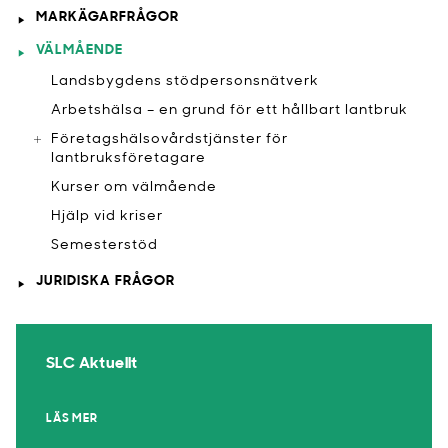
MARKÄGARFRÅGOR
VÄLMÅENDE
​Landsbygdens stödpersonsnätverk
Arbetshälsa – en grund för ett hållbart lantbruk
Företagshälsovårdstjänster för
lantbruksföretagare
Kurser om välmående
Hjälp vid kriser
​Semesterstöd
JURIDISKA FRÅGOR
SLC Aktuellt
LÄS MER