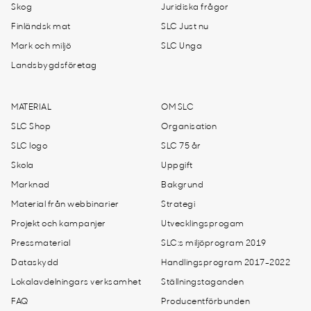
Skog
Juridiska frågor
Finländsk mat
SLC Just nu
Mark och miljö
SLC Unga
Landsbygdsföretag
MATERIAL
OM SLC
SLC Shop
Organisation
SLC logo
SLC 75 år
Skola
Uppgift
Marknad
Bakgrund
Material från webbinarier
Strategi
Projekt och kampanjer
Utvecklingsprogam
Pressmaterial
SLC:s miljöprogram 2019
Dataskydd
Handlingsprogram 2017-2022
Lokalavdelningars verksamhet
Ställningstaganden
FAQ
Producentförbunden