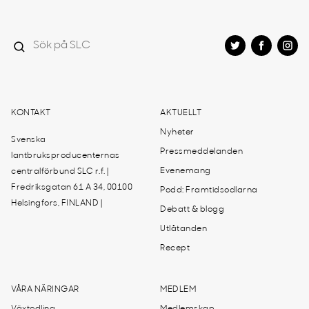
KONTAKT
AKTUELLT
Nyheter
Svenska
Pressmeddelanden
lantbruksproducenternas
Evenemang
centralförbund SLC r.f. |
Fredriksgatan 61 A 34, 00100
Podd: Framtidsodlarna
Helsingfors, FINLAND |
Debatt & blogg
Utlåtanden
Recept
VÅRA NÄRINGAR
MEDLEM