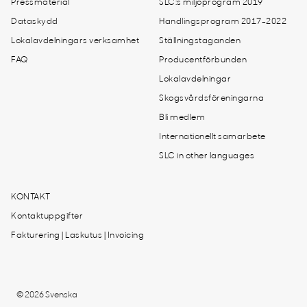
Pressmaterial
SLC:s miljöprogram 2019
Dataskydd
Handlingsprogram 2017-2022
Lokalavdelningars verksamhet
Ställningstaganden
FAQ
Producentförbunden
Lokalavdelningar
Skogsvårdsföreningarna
Bli medlem
Internationellt samarbete
SLC in other languages
KONTAKT
Kontaktuppgifter
Fakturering | Laskutus | Invoicing
© 2026 Svenska