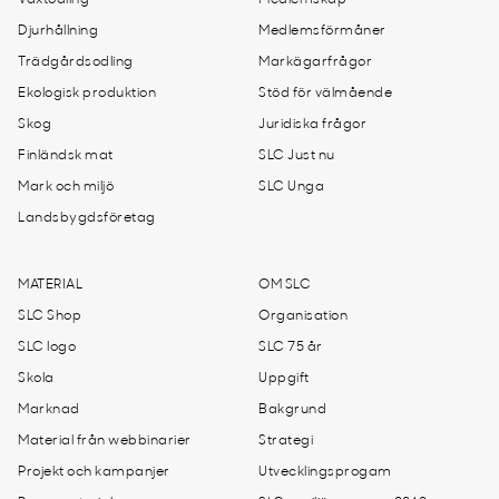
Växtodling
Medlemskap
Djurhållning
Medlemsförmåner
Trädgårdsodling
Markägarfrågor
Ekologisk produktion
Stöd för välmående
Skog
Juridiska frågor
Finländsk mat
SLC Just nu
Mark och miljö
SLC Unga
Landsbygdsföretag
MATERIAL
OM SLC
SLC Shop
Organisation
SLC logo
SLC 75 år
Skola
Uppgift
Marknad
Bakgrund
Material från webbinarier
Strategi
Projekt och kampanjer
Utvecklingsprogam