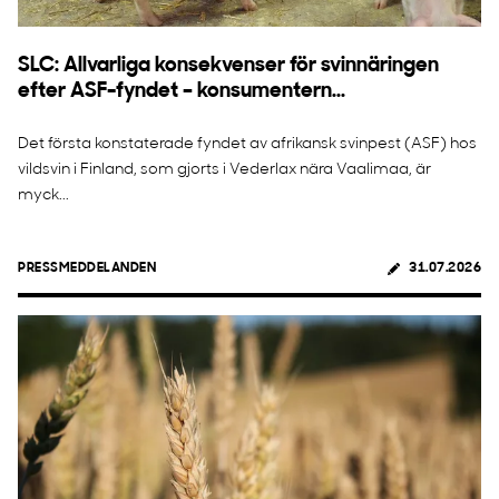
SLC: Allvarliga konsekvenser för svinnäringen
efter ASF-fyndet – konsumentern...
Det första konstaterade fyndet av afrikansk svinpest (ASF) hos
vildsvin i Finland, som gjorts i Vederlax nära Vaalimaa, är
myck...
PRESSMEDDELANDEN
31.07.2026