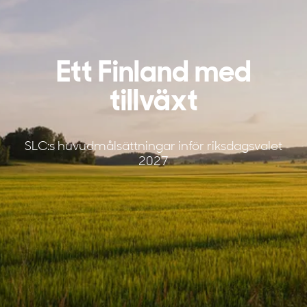
Ett Finland med
tillväxt
SLC:s huvudmålsättningar inför riksdagsvalet
2027