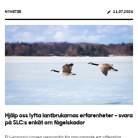
NYHETER
11.07.2026
Hjälp oss lyfta lantbrukarnas erfarenheter – svara
på SLC:s enkät om fågelskador
EU-kommissionen genomför för närvarande ett offentligt