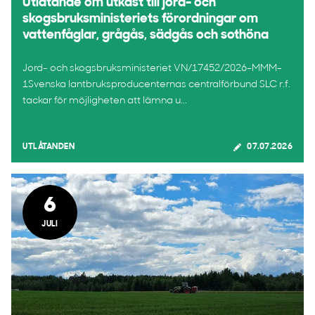
Utlåtande om utkast till jord- och
skogsbruksministeriets förordningar om
vattenfåglar, grågås, sädgås och sothöna
Jord- och skogsbruksministeriet VN/17452/2026-MMM-
1Svenska lantbruksproducenternas centralförbund SLC r.f.
tackar för möjligheten att lämna u...
UTLÅTANDEN
07.07.2026
6
JULI