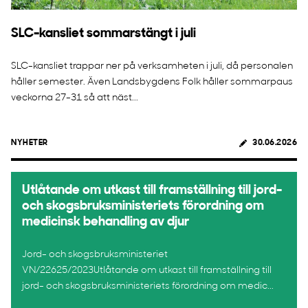
SLC-kansliet sommarstängt i juli
SLC-kansliet trappar ner på verksamheten i juli, då personalen
håller semester. Även Landsbygdens Folk håller sommarpaus
veckorna 27-31 så att näst...
NYHETER
30.06.2026
Utlåtande om utkast till framställning till jord-
och skogsbruksministeriets förordning om
medicinsk behandling av djur
Jord- och skogsbruksministeriet
VN/22625/2023Utlåtande om utkast till framställning till
jord- och skogsbruksministeriets förordning om medic...