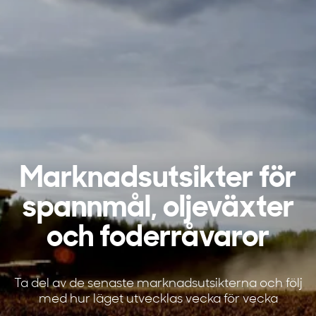
Marknadsutsikter för
spannmål, oljeväxter
och foderråvaror
Ta del av de senaste marknadsutsikterna och följ
med hur läget utvecklas vecka för vecka