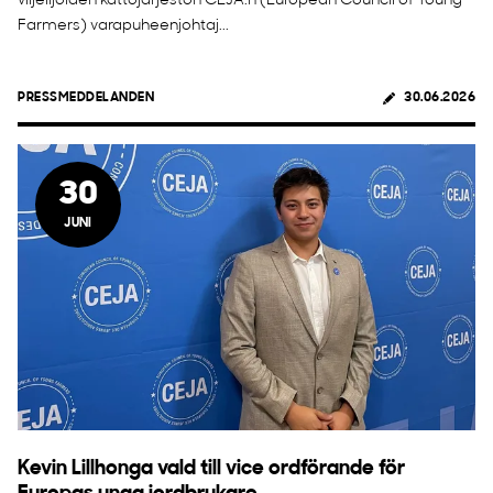
viljelijöiden kattojärjestön CEJA:n (European Council of Young
Farmers) varapuheenjohtaj...
PRESSMEDDELANDEN
30.06.2026
30
JUNI
Kevin Lillhonga vald till vice ordförande för