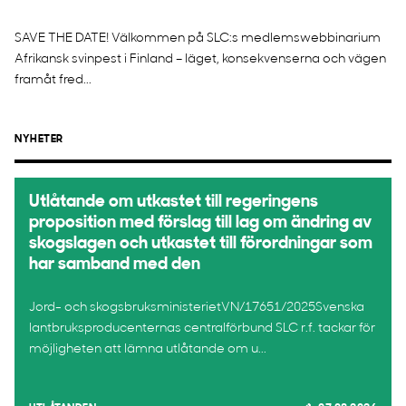
SAVE THE DATE! Välkommen på SLC:s medlemswebbinarium
Afrikansk svinpest i Finland – läget, konsekvenserna och vägen
framåt fred...
NYHETER
Utlåtande om utkastet till regeringens
proposition med förslag till lag om ändring av
skogslagen och utkastet till förordningar som
har samband med den
Jord- och skogsbruksministerietVN/17651/2025Svenska
lantbruksproducenternas centralförbund SLC r.f. tackar för
möjligheten att lämna utlåtande om u...