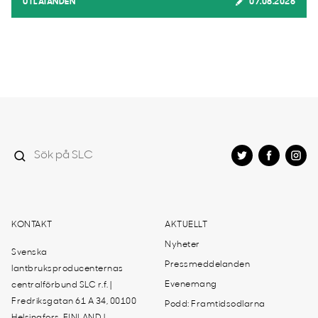
UTLÅTANDEN
07.08.2026
KONTAKT
AKTUELLT
Nyheter
Svenska
Pressmeddelanden
lantbruksproducenternas
Evenemang
centralförbund SLC r.f. |
Fredriksgatan 61 A 34, 00100
Podd: Framtidsodlarna
Helsingfors, FINLAND |