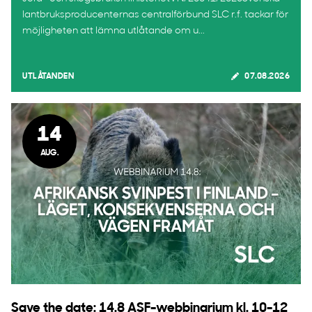
lantbruksproducenternas centralförbund SLC r.f. tackar för
möjligheten att lämna utlåtande om u...
UTLÅTANDEN
07.08.2026
14
AUG.
Save the date: 14.8 ASF-webbinarium kl. 10-12