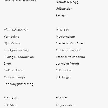
Debatt & blogg
Utlåtanden
Recept
VÅRA NÄRINGAR
MEDLEM
Växtodling
Medlemskap
Djurhållning
Medlemsförmåner
Trädgårdsodling
Markägarfrågor
Ekologisk produktion
Stöd för välmående
Skog
Juridiska frågor
Finländsk mat
SLC Just nu
Mark och miljö
SLC Unga
Landsbygdsföretag
MATERIAL
OM SLC
SLC Shop
Organisation