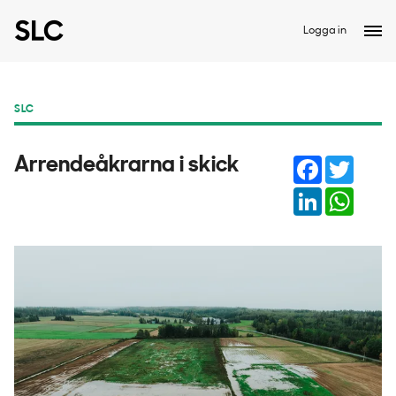
Logga in
SLC
Facebook
Twitter
Arrendeåkrarna i skick
LinkedIn
Whats