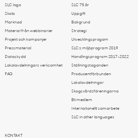
SLC logo
SLC 75 år
Skola
Uppgift
Marknad
Bakgrund
Material från webbinarier
Strategi
Projekt och kampanjer
Utvecklingsprogam
Pressmaterial
SLC:s miljöprogram 2019
Dataskydd
Handlingsprogram 2017-2022
Lokalavdelningars verksamhet
Ställningstaganden
FAQ
Producentförbunden
Lokalavdelningar
Skogsvårdsföreningarna
Bli medlem
Internationellt samarbete
SLC in other languages
KONTAKT