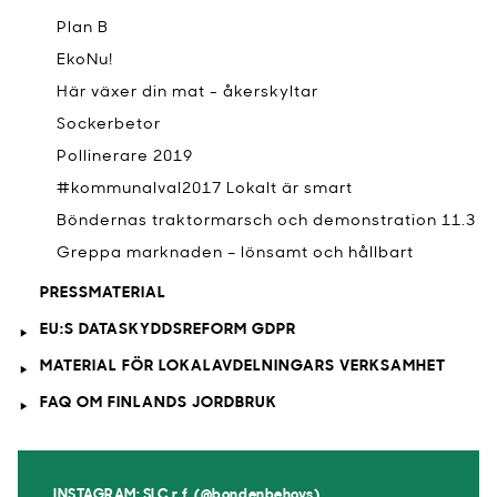
Plan B
EkoNu!
Här växer din mat - åkerskyltar
Sockerbetor
Pollinerare 2019
#kommunalval2017 Lokalt är smart
Böndernas traktormarsch och demonstration 11.3
Greppa marknaden – lönsamt och hållbart
PRESSMATERIAL
EU:S DATASKYDDSREFORM GDPR
MATERIAL FÖR LOKALAVDELNINGARS VERKSAMHET
FAQ OM FINLANDS JORDBRUK
INSTAGRAM: SLC r.f. (@bondenbehovs)