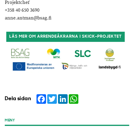
Projektchef
+358 40 650 3690
anne.antman@bsag.fi
LÄS MER OM ARRENDEÅKRARNA I SKICK-PROJEKTET
Facebook
Twitter
LinkedIn
WhatsApp
Dela sidan
MENY