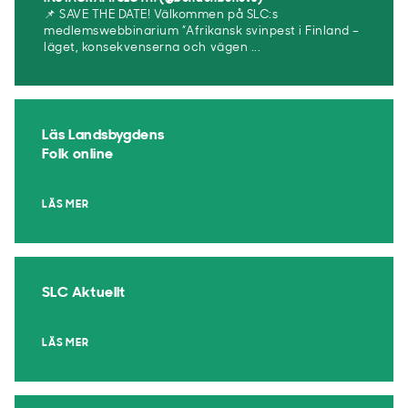
📌 SAVE THE DATE! Välkommen på SLC:s
medlemswebbinarium ”Afrikansk svinpest i Finland –
läget, konsekvenserna och vägen ...
Läs Landsbygdens
Folk online
LÄS MER
SLC Aktuellt
LÄS MER