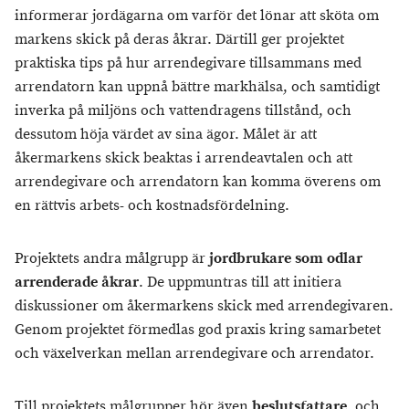
informerar jordägarna om varför det lönar att sköta om
markens skick på deras åkrar. Därtill ger projektet
praktiska tips på hur arrendegivare tillsammans med
arrendatorn kan uppnå bättre markhälsa, och samtidigt
inverka på miljöns och vattendragens tillstånd, och
dessutom höja värdet av sina ägor. Målet är att
åkermarkens skick beaktas i arrendeavtalen och att
arrendegivare och arrendatorn kan komma överens om
en rättvis arbets- och kostnadsfördelning.
Projektets andra målgrupp är
jordbrukare som odlar
arrenderade åkrar
. De uppmuntras till att initiera
diskussioner om åkermarkens skick med arrendegivaren.
Genom projektet förmedlas god praxis kring samarbetet
och växelverkan mellan arrendegivare och arrendator.
Till projektets målgrupper hör även
beslutsfattare
, och