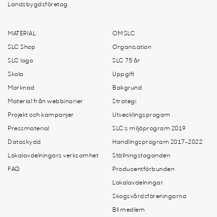
Landsbygdsföretag
MATERIAL
OM SLC
SLC Shop
Organisation
SLC logo
SLC 75 år
Skola
Uppgift
Marknad
Bakgrund
Material från webbinarier
Strategi
Projekt och kampanjer
Utvecklingsprogam
Pressmaterial
SLC:s miljöprogram 2019
Dataskydd
Handlingsprogram 2017-2022
Lokalavdelningars verksamhet
Ställningstaganden
FAQ
Producentförbunden
Lokalavdelningar
Skogsvårdsföreningarna
Bli medlem