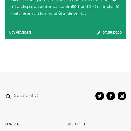
Jord- och skogsbruksministerietVN/17651/2025Svenska
lantbruksproducenternas centralförbund SLC r.f. tackar för
möjligheten att lämna utlåtande om u...
UTLÅTANDEN
07.08.2026
KONTAKT
AKTUELLT