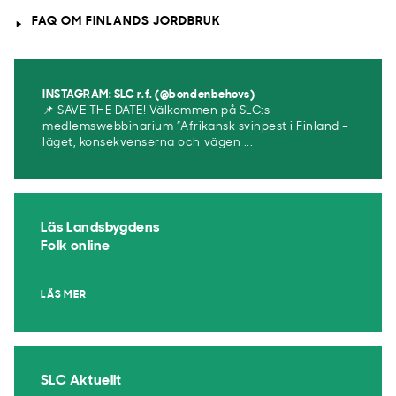
FAQ OM FINLANDS JORDBRUK
INSTAGRAM: SLC r.f. (@bondenbehovs)
📌 SAVE THE DATE! Välkommen på SLC:s
medlemswebbinarium ”Afrikansk svinpest i Finland –
läget, konsekvenserna och vägen ...
Läs Landsbygdens
Folk online
LÄS MER
SLC Aktuellt