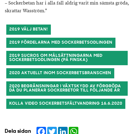
– Sockerbetan har i alla fall aldrig varit min sämsta gröda,
skrattar Wasström."
2019 VÄLJ BETAN!
2019 FÖRDELARNA MED SOCKERBETSODLINGEN
2019 SUCROS OM MÅLSÄTTNINGARNA MED
SOCKERBETSODLINGEN (PÅ FINSKA)
2020 AKTUELLT INOM SOCKERBETSBRANSCHEN
2020 BEGRÄNSNINGAR I VÄXTSKYDD AV FÖRGRÖDA
DÅ DU PLANERAR SOCKERBETOR TILL FÖLJANDE ÅR
KOLLA VIDEO SOCKERBETSFÄLTVANDRING 16.6.2020
Facebook
Twitter
LinkedIn
WhatsApp
Dela sidan