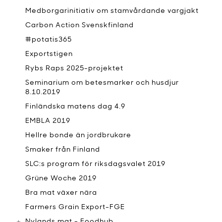
Medborgarinitiativ om stamvårdande vargjakt
Carbon Action Svenskfinland
#potatis365
Exportstigen
Rybs Raps 2025-projektet
Seminarium om betesmarker och husdjur
8.10.2019
Finländska matens dag 4.9
EMBLA 2019
Hellre bonde än jordbrukare
Smaker från Finland
SLC:s program för riksdagsvalet 2019
Grüne Woche 2019
Bra mat växer nära
Farmers Grain Export-FGE
Nylands mat - Foodhub