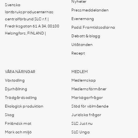
Nyheter
Svenska
Pressmeddelanden
lantbruksproducenternas
Evenemang
centralförbund SLC r.f. |
Fredriksgatan 61 A 34, 00100
Podd: Framtidsodlarna
Helsingfors, FINLAND |
Debatt & blogg
Utlåtanden
Recept
VÅRA NÄRINGAR
MEDLEM
Växtodling
Medlemskap
Djurhållning
Medlemsförmåner
Trädgårdsodling
Markägarfrågor
Ekologisk produktion
Stöd för välmående
Skog
Juridiska frågor
Finländsk mat
SLC Just nu
Mark och miljö
SLC Unga