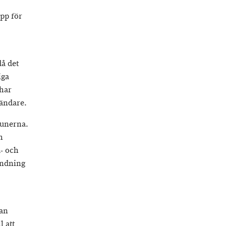
pp för
å det
iga
 har
vändare.
munerna.
h
- och
ändning
kan
l att