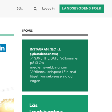
Sök
LANDSBYGDENS FOLK
Logga in
I FOKUS
ook
witter
LinkedIn
INSTAGRAM: SLC r.f.
App
(@bondenbehovs)
📌 SAVE THE DATE! Välkommen
på SLC:s
medlemswebbinarium
”Afrikansk svinpest i Finland –
läget, konsekvenserna och
vägen ...
Läs