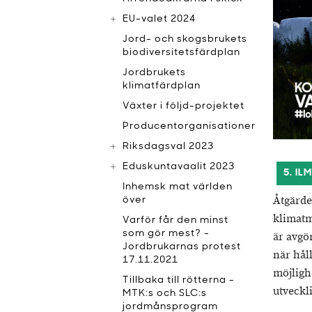
EU-valet 2024
Jord- och skogsbrukets
biodiversitetsfärdplan
Jordbrukets
klimatfärdplan
Växter i följd-projektet
Producentorganisationer
Riksdagsval 2023
Eduskuntavaalit 2023
5. IL
Inhemsk mat världen
Åtgärde
över
klimatm
Varför får den minst
som gör mest? -
är avgö
Jordbrukarnas protest
när hål
17.11.2021
möjligh
Tillbaka till rötterna -
utveckl
MTK:s och SLC:s
jordmånsprogram