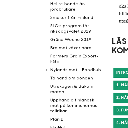
Hellre bonde än
öka 
jordbrukare
till
Smaker från Finland
utes
SLC:s program för
riksdagsvalet 2019
Grüne Woche 2019
LÄS
Bra mat växer nära
KO
Farmers Grain Export-
FGE
Nylands mat - Foodhub
INTR
Ta hand om bonden
1. N
Uti skogen & Bakom
maten
2. H
Upphandla finländsk
mat på kommunernas
3. F
tallrikar
Plan B
4. N
EkoNu!