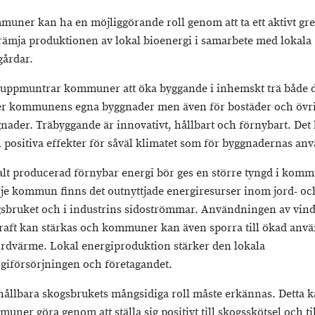
uner kan ha en möjliggörande roll genom att ta ett aktivt gre
främja produktionen av lokal bioenergi i samarbete med lokala
gårdar.
uppmuntrar kommuner att öka byggande i inhemskt trä både d
er kommunens egna byggnader men även för bostäder och övr
nader. Träbyggande är innovativt, hållbart och förnybart. Det
 positiva effekter för såväl klimatet som för byggnadernas an
lt producerad förnybar energi bör ges en större tyngd i kom
rje kommun finns det outnyttjade energiresurser inom jord- oc
sbruket och i industrins sidoströmmar. Användningen av vind
raft kan stärkas och kommuner kan även sporra till ökad anv
ordvärme. Lokal energiproduktion stärker den lokala
giförsörjningen och företagandet.
hållbara skogsbrukets mångsidiga roll måste erkännas. Detta 
uner göra genom att ställa sig positivt till skogsskötsel och til