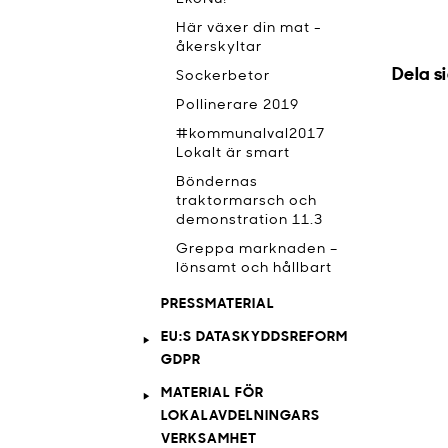
Här växer din mat -
åkerskyltar
Dela s
Sockerbetor
Pollinerare 2019
#kommunalval2017
Lokalt är smart
Böndernas
traktormarsch och
demonstration 11.3
Greppa marknaden –
lönsamt och hållbart
PRESSMATERIAL
EU:S DATASKYDDSREFORM
GDPR
MATERIAL FÖR
LOKALAVDELNINGARS
VERKSAMHET