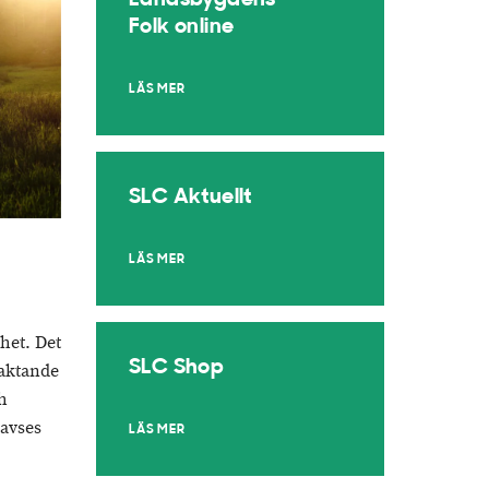
Landsbygdens
Folk online
LÄS MER
SLC Aktuellt
LÄS MER
het. Det
SLC Shop
eaktande
h
 avses
LÄS MER