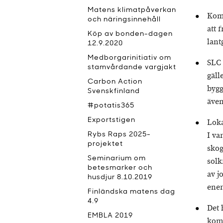
Matens klimatpåverkan
Komm
och näringsinnehåll
att 
Köp av bonden-dagen
lant
12.9.2020
Medborgarinitiativ om
SLC 
stamvårdande vargjakt
gäll
Carbon Action
bygg
Svenskfinland
även
#potatis365
Exportstigen
Loka
I va
Rybs Raps 2025-
projektet
skog
Seminarium om
solk
betesmarker och
av j
husdjur 8.10.2019
ener
Finländska matens dag
4.9
Det 
EMBLA 2019
komm