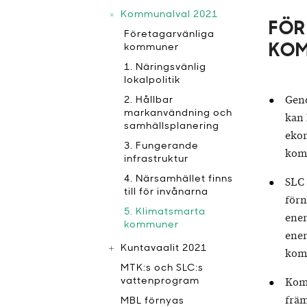
Kommunalval 2021
FÖR
Företagarvänliga
kommuner
KOM
1. Näringsvänlig
lokalpolitik
Geno
2. Hållbar
markanvändning och
kan 
samhällsplanering
ekon
3. Fungerande
kom
infrastruktur
4. Närsamhället finns
SLC 
till för invånarna
förn
5. Klimatsmarta
ener
kommuner
ener
Kuntavaalit 2021
kom
MTK:s och SLC:s
Komm
vattenprogram
främ
MBL förnyas