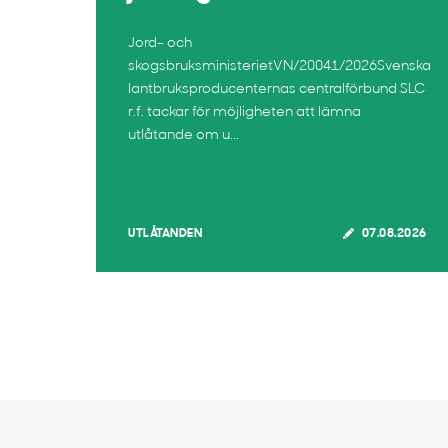
Jord- och
skogsbruksministerietVN/20041/2026Svenska
lantbruksproducenternas centralförbund SLC
r.f. tackar för möjligheten att lämna
utlåtande om u...
UTLÅTANDEN
07.08.2026