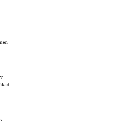
A
unen
av
 ökad
ov