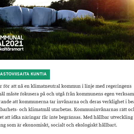
MASTOVIISAITA KUNTIA
r för att nå en klimatneutral kommun i linje med regeringens
ål måste fokusera på och utgå från kommunens egen verksam
rande att kommunerna tar invånarna och deras verklighet i b
lbarhets- och klimatmål utarbetas. Kommuninvånarnas rätt oc
et att idka näringar får inte begränsas. Med hållbar utveckling
ing som är ekonomiskt, socialt och ekologiskt hållbart.