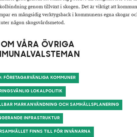
kolbindning genom tillväxt i skogen. Det är viktigt att kommu
ämpar en mångsidig verktygsback i kommunens egna skogar oc
luter någon skogsvårdsmetod.
 OM VÅRA ÖVRIGA
MMUNALVALSTEMAN
O: FÖRETAGARVÄNLIGA KOMMUNER
ÄRINGSVÄNLIG LOKALPOLITIK
ÅLLBAR MARKANVÄNDNING OCH SAMHÄLLSPLANERING
UNGERANDE INFRASTRUKTUR
ÄRSAMHÄLLET FINNS TILL FÖR INVÅNARNA