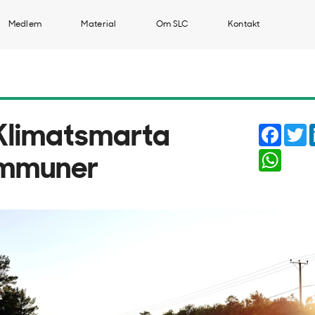
Medlem
Material
Om SLC
Kontakt
Faceb
T
 Klimatsmarta
Whats
mmuner