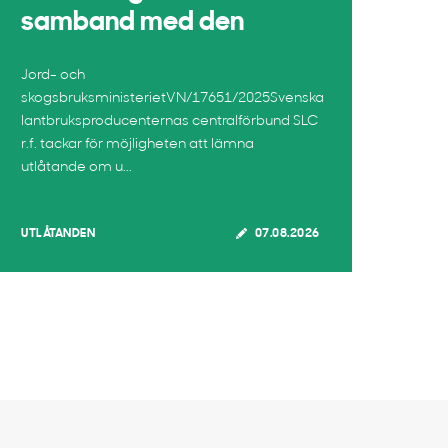
samband med den
Jord- och
skogsbruksministerietVN/17651/2025Svenska
lantbruksproducenternas centralförbund SLC
r.f. tackar för möjligheten att lämna
utlåtande om u...
UTLÅTANDEN
07.08.2026