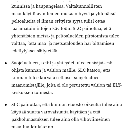
kunnissa ja kaupungeissa. Valtakunnallisten
maankäyttötavoitteiden mukaan hyviä ja yhtenäisiä
peltoalueita ei ilman erityistä syytä tulisi ottaa
taajamatoimintojen käyttöön. SLC painottaa, että
yhtenäisten metsä- ja peltoalueiden pirstomista tulee
välttää, jotta maa- ja metsätalouden harjoittamisen
edellytykset säilytetään.
Suojelualueet, reitit ja yhteydet tulee ensisijaisesti
ohjata kunnan ja valtion maille. SLC katsoo, että
kunnan tulee korvata sellaiset suojelualueet
maanomistajille, joita ei ole perustettu valtion tai ELY-
keskuksen toimesta.
SLC painottaa, että kunnan etuosto-oikeutta tulee aina
käyttää suurta varovaisuutta käyttäen ja että
pakkolunastuksen tulee aina olla vihoviimeinen
maanhankintakeino.