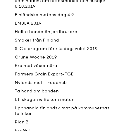
Seminarium om betesmarker och husdjur
8.10.2019
Finländska matens dag 4.9
EMBLA 2019
Hellre bonde än jordbrukare
Smaker från Finland
SLC:s program för riksdagsvalet 2019
Grüne Woche 2019
Bra mat växer nära
Farmers Grain Export-FGE
Nylands mat - Foodhub
Ta hand om bonden
Uti skogen & Bakom maten
Upphandla finländsk mat på kommunernas
tallrikar
Plan B
EkoNu!