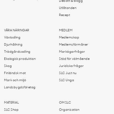
Debatt & blogg
Utlåtanden
Recept
VÅRA NÄRINGAR
MEDLEM
Växtodling
Medlemskap
Djurhållning
Medlemsförmåner
Trädgårdsodling
Markägarfrågor
Ekologisk produktion
Stöd för välmående
Skog
Juridiska frågor
Finländsk mat
SLC Just nu
Mark och miljö
SLC Unga
Landsbygdsföretag
MATERIAL
OM SLC
SLC Shop
Organisation