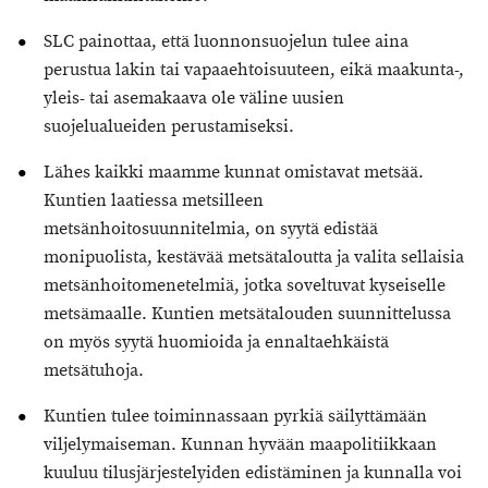
SLC painottaa, että luonnonsuojelun tulee aina
perustua lakin tai vapaaehtoisuuteen, eikä maakunta-,
yleis- tai asemakaava ole väline uusien
suojelualueiden perustamiseksi.
Lähes kaikki maamme kunnat omistavat metsää.
Kuntien laatiessa metsilleen
metsänhoitosuunnitelmia, on syytä edistää
monipuolista, kestävää metsätaloutta ja valita sellaisia
metsänhoitomenetelmiä, jotka soveltuvat kyseiselle
metsämaalle. Kuntien metsätalouden suunnittelussa
on myös syytä huomioida ja ennaltaehkäistä
metsätuhoja.
Kuntien tulee toiminnassaan pyrkiä säilyttämään
viljelymaiseman. Kunnan hyvään maapolitiikkaan
kuuluu tilusjärjestelyiden edistäminen ja kunnalla voi