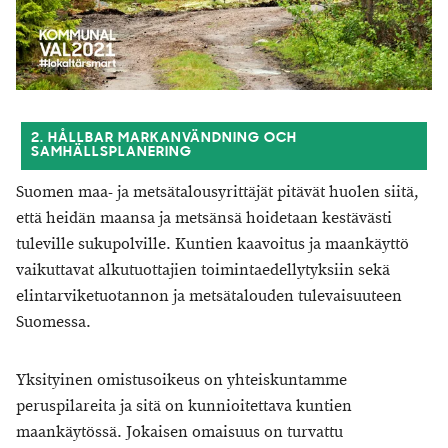
2. HÅLLBAR MARKANVÄNDNING OCH
SAMHÄLLSPLANERING
Suomen maa- ja metsätalousyrittäjät pitävät huolen siitä,
että heidän maansa ja metsänsä hoidetaan kestävästi
tuleville sukupolville. Kuntien kaavoitus ja maankäyttö
vaikuttavat alkutuottajien toimintaedellytyksiin sekä
elintarviketuotannon ja metsätalouden tulevaisuuteen
Suomessa.
Yksityinen omistusoikeus on yhteiskuntamme
peruspilareita ja sitä on kunnioitettava kuntien
maankäytössä. Jokaisen omaisuus on turvattu