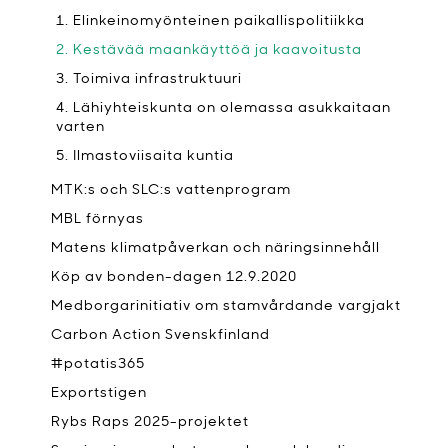
1. Elinkeinomyönteinen paikallispolitiikka
2. Kestävää maankäyttöä ja kaavoitusta
3. Toimiva infrastruktuuri
4. Lähiyhteiskunta on olemassa asukkaitaan
varten
5. Ilmastoviisaita kuntia
MTK:s och SLC:s vattenprogram
MBL förnyas
Matens klimatpåverkan och näringsinnehåll
Köp av bonden-dagen 12.9.2020
Medborgarinitiativ om stamvårdande vargjakt
Carbon Action Svenskfinland
#potatis365
Exportstigen
Rybs Raps 2025-projektet