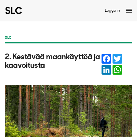
Logga in
SLC
Facebook
Twitter
2. Kestävää maankäyttöä ja
kaavoitusta
LinkedIn
Whats