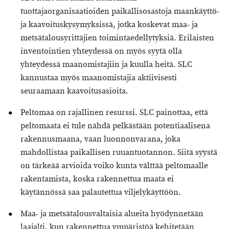
tuottajaorganisaatioiden paikallisosastoja maankäyttö-
ja kaavoituskysymyksissä, jotka koskevat maa- ja
metsätalousyrittäjien toimintaedellytyksiä. Erilaisten
inventointien yhteydessä on myös syytä olla
yhteydessä maanomistajiin ja kuulla heitä. SLC
kannustaa myös maanomistajia aktiivisesti
seuraamaan kaavoitusasioita.
Peltomaa on rajallinen resurssi. SLC painottaa, että
peltomaata ei tule nähdä pelkästään potentiaalisena
rakennusmaana, vaan luonnonvarana, joka
mahdollistaa paikallisen ruuantuotannon. Siitä syystä
on tärkeää arvioida voiko kunta välttää peltomaalle
rakentamista, koska rakennettua maata ei
käytännössä saa palautettua viljelykäyttöön.
Maa- ja metsätalousvaltaisia alueita hyödynnetään
laajalti, kun rakennettua ympäristöä kehitetään