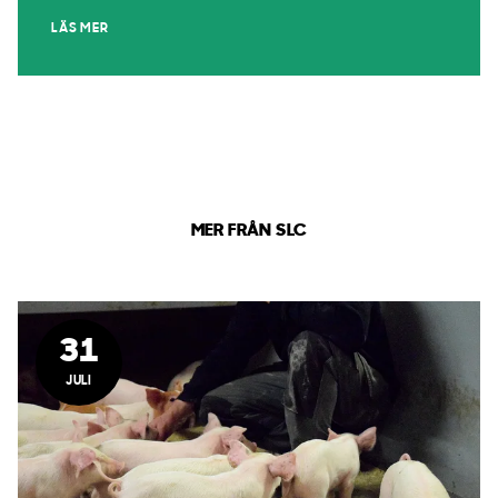
LÄS MER
MER FRÅN SLC
31
JULI