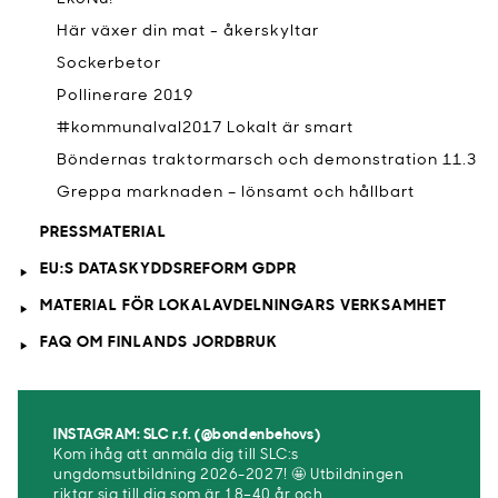
Här växer din mat - åkerskyltar
Sockerbetor
Pollinerare 2019
#kommunalval2017 Lokalt är smart
Böndernas traktormarsch och demonstration 11.3
Greppa marknaden – lönsamt och hållbart
PRESSMATERIAL
EU:S DATASKYDDSREFORM GDPR
MATERIAL FÖR LOKALAVDELNINGARS VERKSAMHET
FAQ OM FINLANDS JORDBRUK
INSTAGRAM: SLC r.f. (@bondenbehovs)
Kom ihåg att anmäla dig till SLC:s
ungdomsutbildning 2026-2027! 🤩 Utbildningen
riktar sig till dig som är 18–40 år och ...