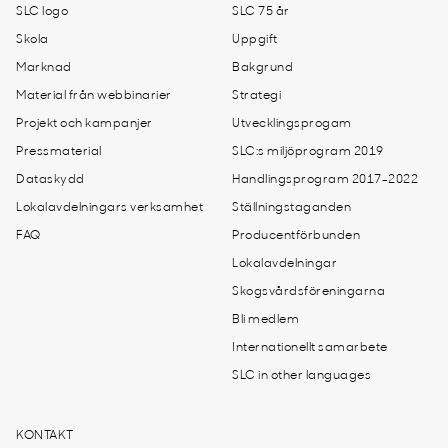
SLC logo
SLC 75 år
Skola
Uppgift
Marknad
Bakgrund
Material från webbinarier
Strategi
Projekt och kampanjer
Utvecklingsprogam
Pressmaterial
SLC:s miljöprogram 2019
Dataskydd
Handlingsprogram 2017-2022
Lokalavdelningars verksamhet
Ställningstaganden
FAQ
Producentförbunden
Lokalavdelningar
Skogsvårdsföreningarna
Bli medlem
Internationellt samarbete
SLC in other languages
KONTAKT