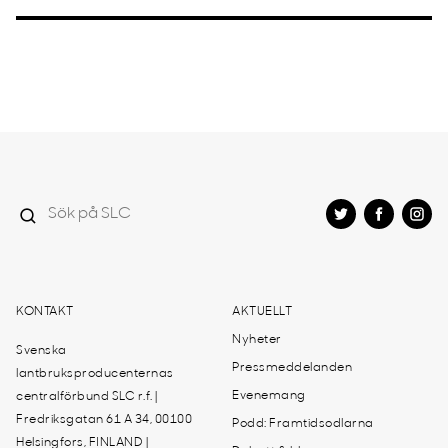
KONTAKT
AKTUELLT
Nyheter
Svenska
Pressmeddelanden
lantbruksproducenternas
Evenemang
centralförbund SLC r.f. |
Fredriksgatan 61 A 34, 00100
Podd: Framtidsodlarna
Helsingfors, FINLAND |