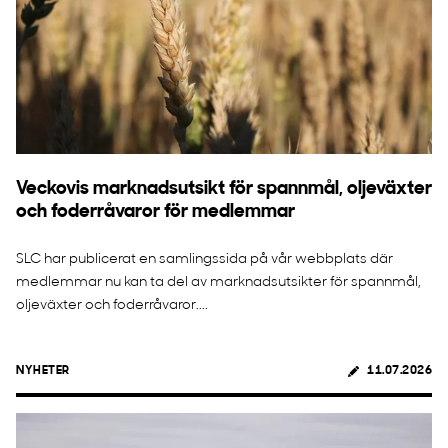
Veckovis marknadsutsikt för spannmål, oljeväxter
och foderråvaror för medlemmar
SLC har publicerat en samlingssida på vår webbplats där
medlemmar nu kan ta del av marknadsutsikter för spannmål,
oljeväxter och foderråvaror....
NYHETER
11.07.2026