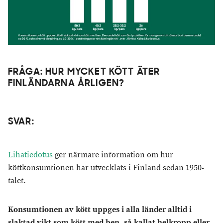
FRÅGA: HUR MYCKET KÖTT ÄTER
FINLÄNDARNA ÅRLIGEN?
SVAR:
Lihatiedotus
ger närmare information om hur
köttkonsumtionen har utvecklats i Finland sedan 1950-
talet.
Konsumtionen av kött uppges i alla länder
alltid i
slaktad vikt som kött med ben, så kallat helkropp eller