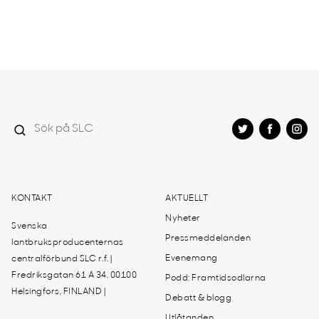
KONTAKT
AKTUELLT
Nyheter
Svenska
Pressmeddelanden
lantbruksproducenternas
Evenemang
centralförbund SLC r.f. |
Fredriksgatan 61 A 34, 00100
Podd: Framtidsodlarna
Helsingfors, FINLAND |
Debatt & blogg
Utlåtanden