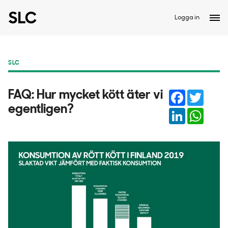
Logga in
SLC
Facebook
Twitter
FAQ: Hur mycket kött äter vi
egentligen?
LinkedIn
Whats