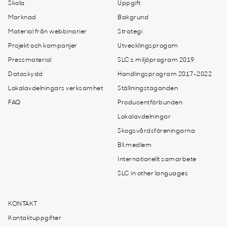
Skola
Uppgift
Marknad
Bakgrund
Material från webbinarier
Strategi
Projekt och kampanjer
Utvecklingsprogam
Pressmaterial
SLC:s miljöprogram 2019
Dataskydd
Handlingsprogram 2017-2022
Lokalavdelningars verksamhet
Ställningstaganden
FAQ
Producentförbunden
Lokalavdelningar
Skogsvårdsföreningarna
Bli medlem
Internationellt samarbete
SLC in other languages
KONTAKT
Kontaktuppgifter