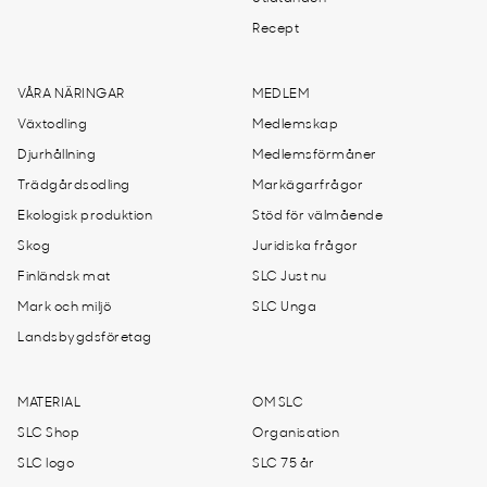
Recept
VÅRA NÄRINGAR
MEDLEM
Växtodling
Medlemskap
Djurhållning
Medlemsförmåner
Trädgårdsodling
Markägarfrågor
Ekologisk produktion
Stöd för välmående
Skog
Juridiska frågor
Finländsk mat
SLC Just nu
Mark och miljö
SLC Unga
Landsbygdsföretag
MATERIAL
OM SLC
SLC Shop
Organisation
SLC logo
SLC 75 år