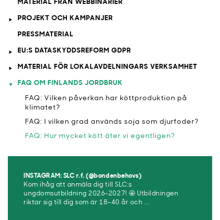
MATERIAL FRÅN WEBBINARIER
PROJEKT OCH KAMPANJER
PRESSMATERIAL
EU:S DATASKYDDSREFORM GDPR
MATERIAL FÖR LOKALAVDELNINGARS VERKSAMHET
FAQ OM FINLANDS JORDBRUK
FAQ: Vilken påverkan har köttproduktion på
klimatet?
FAQ: I vilken grad används soja som djurfoder?
FAQ: Hur mycket kött äter vi egentligen?
INSTAGRAM: SLC r.f. (@bondenbehovs)
Kom ihåg att anmäla dig till SLC:s
ungdomsutbildning 2026-2027! 🤩 Utbildningen
riktar sig till dig som är 18–40 år och ...