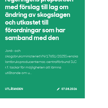
med förslag till lag om
ändring av skogslagen
och utkastet till
förordningar som har
samband med den
Jord- och
skogsbruksministerietVN/17651/2025Svenska
lantbruksproducenternas centralförbund SLC
r.f. tackar för möjligheten att lämna
utlåtande om u...
UTLÅTANDEN
07.08.2026