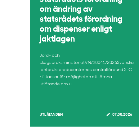
om ändring av
statsrådets förordning
om dispenser enligt
jaktlagen
Jord- och
skogsbruksministerietVN/20041/2026Svenska
lantbruksproducenternas centralförbund SLC
r.f. tackar för möjligheten att lämna
utlåtande om u...
UTLÅTANDEN
07.08.2026