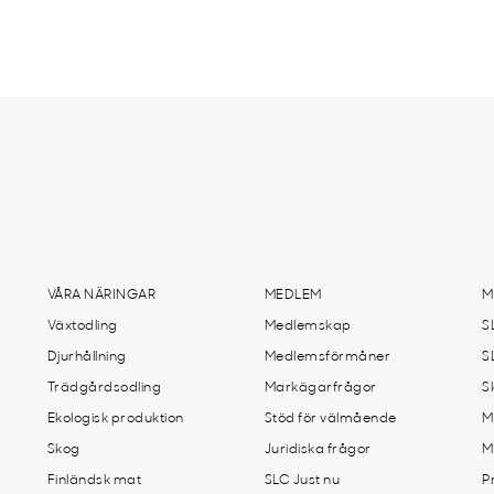
VÅRA NÄRINGAR
MEDLEM
M
Växtodling
Medlemskap
S
Djurhållning
Medlemsförmåner
S
Trädgårdsodling
Markägarfrågor
S
Ekologisk produktion
Stöd för välmående
M
Skog
Juridiska frågor
M
Finländsk mat
SLC Just nu
P