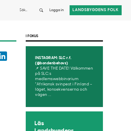
Sök
LANDSBYGDENS FOLK
Logga in
I FOKUS
ook
witter
LinkedIn
INSTAGRAM: SLC r.f.
App
(@bondenbehovs)
📌 SAVE THE DATE! Välkommen
på SLC:s
medlemswebbinarium
”Afrikansk svinpest i Finland –
läget, konsekvenserna och
vägen ...
Läs