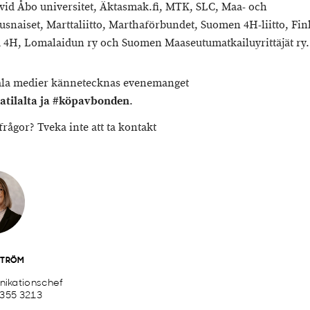
 vid Åbo universitet, Äktasmak.fi, MTK, SLC, Maa- och
ousnaiset, Marttaliitto, Marthaförbundet, Suomen 4H-liitto, Fin
 4H, Lomalaidun ry och Suomen Maaseutumatkailuyrittäjät ry.
ala medier kännetecknas evenemanget
tatilalta ja #köpavbonden
.
frågor? Tveka inte att ta kontakt
STRÖM
ikationschef
 355 3213