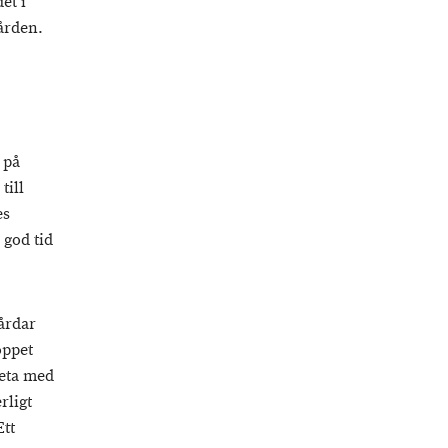
et i
ården.
 på
till
es
 god tid
årdar
öppet
beta med
rligt
Ett