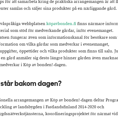
ips för att samarbeta kring de praktiska arrangemangen är att f
nter samlas och säljer sina produkter på en närliggande gård.
tvåspråkiga webbplatsen
köpavbonden.fi
finns närmare infor
erial som stöd för medverkande gårdar, inför evenemanget.
tsen fungerar även som informationskanal för besökare som v
nformation om vilka gårdar som medverkar i evenemanget,
uppgifter, öppettider och vilka produkter som finns till salu. J
e en gård anmäler sig desto längre hinner gården även markna
 medverkar i Köp av bonden!-dagen.
står bakom dagen?
tionella arrangemangen av Köp av bonden!-dagen deltar Prog
eckling av landsbygden i Fastlandsfinland 2014-2020 och
gdsnätverkstjänsterna, koordineringsprojektet för närmat vid