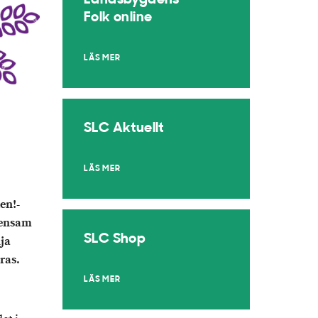
Landsbygdens
Folk online
LÄS MER
SLC Aktuellt
LÄS MER
en!-
mensam
SLC Shop
lja
eras.
LÄS MER