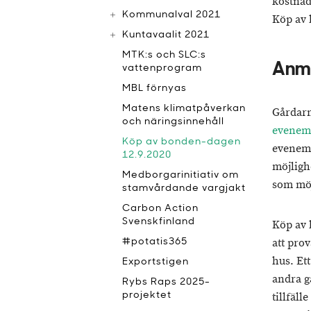
kostnad
Kommunalval 2021
Köp av 
Kuntavaalit 2021
MTK:s och SLC:s
Anmä
vattenprogram
MBL förnyas
Matens klimatpåverkan
Gårdarn
och näringsinnehåll
evenema
Köp av bonden-dagen
evenem
12.9.2020
möjlighe
Medborgarinitiativ om
som möj
stamvårdande vargjakt
Carbon Action
Svenskfinland
Köp av 
att pro
#potatis365
hus. Et
Exportstigen
andra g
Rybs Raps 2025-
projektet
tillfäll