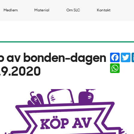
Medlem
Material
Om SLC
Kontakt
Faceb
T
p av bonden-dagen
Whats
.9.2020