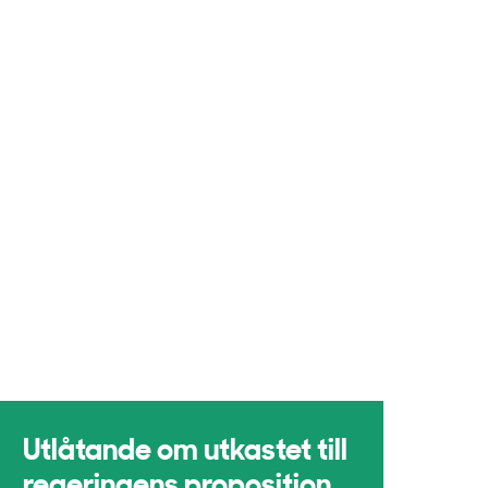
Utlåtande om utkastet till
regeringens proposition