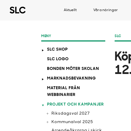
Aktuellt
Våra näringar
MENY
SLC
SLC SHOP
Kö
SLC LOGO
12
BONDEN MÖTER SKOLAN
MARKNADSBEVAKNING
MATERIAL FRÅN
WEBBINARIER
PROJEKT OCH KAMPANJER
Riksdagsval 2027
Kommunalval 2025
Arrendeåkrarna i skick