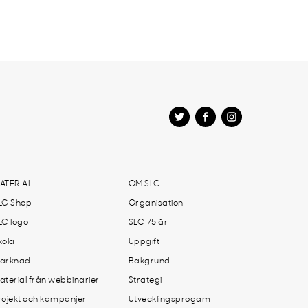
ATERIAL
OM SLC
LC Shop
Organisation
LC logo
SLC 75 år
kola
Uppgift
arknad
Bakgrund
aterial från webbinarier
Strategi
rojekt och kampanjer
Utvecklingsprogam