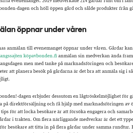
sfria evenemanget. 2019 medverkade 214 gårdar runt om i land
bonden-dagen och höll öppen gård och sålde produkter från g
lan öppnar under våren
as anmälan till evenemanget öppnar under våren. Gårdar kan
ngssajten köpavbonden.fi
anmälan sin medverkan ända fram 
angsdagen men med tanke på marknadsföringen och besökar
ter att planera besök på gårdarna är det bra att anmäla sig i så
ligt.
bonden!-dagen erbjuder dessutom en lågtröskelmöjlighet för g
va på direktförsäljning och få hjälp med marknadsföringen av 
t tips för att locka besökare är att försöka engagera och samar
årdar i trakten. Om flera närliggande medverkar är det ett yppe
e för besökare att titta in på flera gårdar under samma rundtur. 