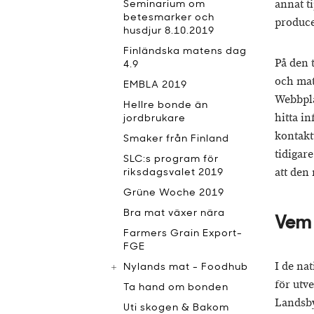
annat t
Seminarium om
betesmarker och
produce
husdjur 8.10.2019
Finländska matens dag
På den 
4.9
och mat
EMBLA 2019
Webbpla
Hellre bonde än
hitta i
jordbrukare
kontakt
Smaker från Finland
tidigar
SLC:s program för
att den
riksdagsvalet 2019
Grüne Woche 2019
Bra mat växer nära
Vem 
Farmers Grain Export-
FGE
I de na
Nylands mat - Foodhub
för utv
Ta hand om bonden
Landsby
Uti skogen & Bakom