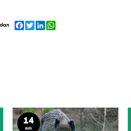
Facebook
Twitter
LinkedIn
WhatsApp
idan
14
AUG.