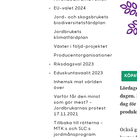
EU-valet 2024
Jord- och skogsbrukets
biodiversitetsfärdplan
Jordbrukets
klimatfärdplan
Växter i följd-projektet
Producentorganisationer
Riksdagsval 2023
Eduskuntavaalit 2023
KÖPA
Inhemsk mat världen
Lördage
över
dagen.
Varför får den minst
som gör mest? -
dag för
Jordbrukarnas protest
produkt
17.11.2021
Tillbaka till rötterna -
MTK:s och SLC:s
Också g
jordmånsprogram