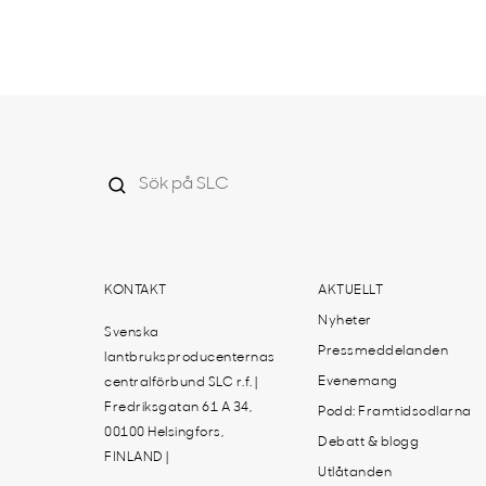
KONTAKT
AKTUELLT
Nyheter
Svenska
Pressmeddelanden
lantbruksproducenternas
Evenemang
centralförbund SLC r.f. |
Fredriksgatan 61 A 34,
Podd: Framtidsodlarna
00100 Helsingfors,
Debatt & blogg
FINLAND |
Utlåtanden