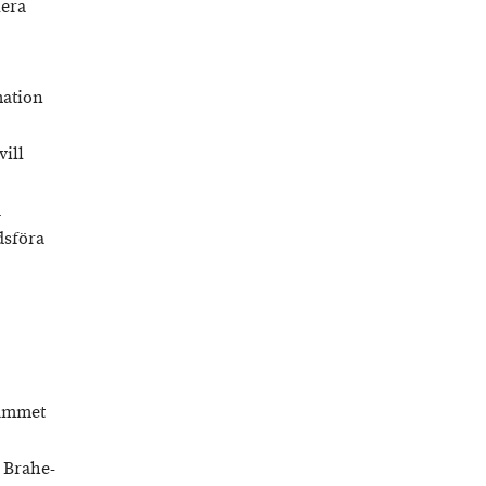
lera
mation
ill
u
dsföra
rammet
 Brahe-