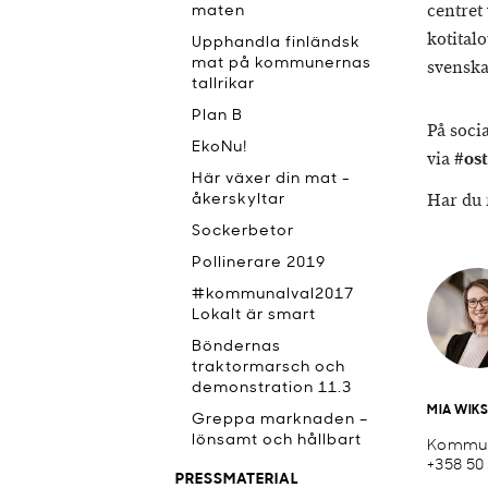
centret
maten
kotital
Upphandla finländsk
mat på kommunernas
svenska
tallrikar
Plan B
På soci
EkoNu!
via
#os
Här växer din mat -
Har du 
åkerskyltar
Sockerbetor
Pollinerare 2019
#kommunalval2017
Lokalt är smart
Böndernas
traktormarsch och
demonstration 11.3
MIA WIK
Greppa marknaden –
lönsamt och hållbart
Kommun
+358 50
PRESSMATERIAL