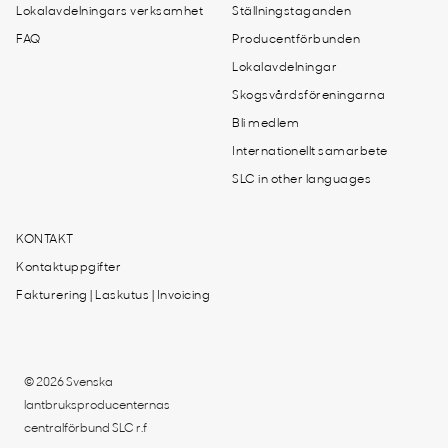
Lokalavdelningars verksamhet
Ställningstaganden
FAQ
Producentförbunden
Lokalavdelningar
Skogsvårdsföreningarna
Bli medlem
Internationellt samarbete
SLC in other languages
KONTAKT
Kontaktuppgifter
Fakturering | Laskutus | Invoicing
© 2026 Svenska
lantbruksproducenternas
centralförbund SLC r.f