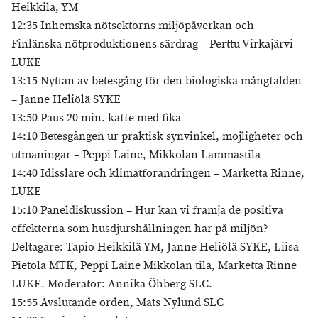
Heikkilä, YM
12:35 Inhemska nötsektorns miljöpåverkan och
Finlänska nötproduktionens särdrag – Perttu Virkajärvi
LUKE
13:15 Nyttan av betesgång för den biologiska mångfalden
– Janne Heliölä SYKE
13:50 Paus 20 min. kaffe med fika
14:10 Betesgången ur praktisk synvinkel, möjligheter och
utmaningar – Peppi Laine, Mikkolan Lammastila
14:40 Idisslare och klimatförändringen – Marketta Rinne,
LUKE
15:10 Paneldiskussion – Hur kan vi främja de positiva
effekterna som husdjurshållningen har på miljön?
Deltagare: Tapio Heikkilä YM, Janne Heliölä SYKE, Liisa
Pietola MTK, Peppi Laine Mikkolan tila, Marketta Rinne
LUKE. Moderator: Annika Öhberg SLC.
15:55 Avslutande orden, Mats Nylund SLC