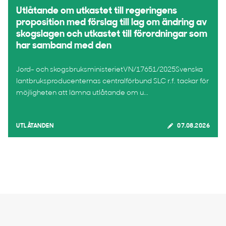
Utlåtande om utkastet till regeringens
proposition med förslag till lag om ändring av
skogslagen och utkastet till förordningar som
har samband med den
Jord- och skogsbruksministerietVN/17651/2025Svenska
lantbruksproducenternas centralförbund SLC r.f. tackar för
möjligheten att lämna utlåtande om u...
UTLÅTANDEN
07.08.2026