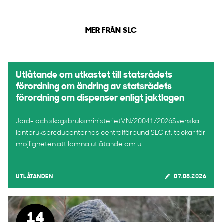
MER FRÅN SLC
Utlåtande om utkastet till statsrådets
förordning om ändring av statsrådets
förordning om dispenser enligt jaktlagen
Jord- och skogsbruksministerietVN/20041/2026Svenska
lantbruksproducenternas centralförbund SLC r.f. tackar för
möjligheten att lämna utlåtande om u...
UTLÅTANDEN
07.08.2026
14