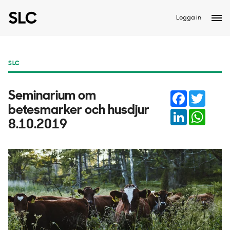
Logga in
SLC
Facebook
Twitter
Seminarium om
betesmarker och husdjur
LinkedIn
Whats
8.10.2019