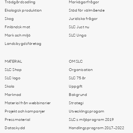
Trädgårdsodling
Markägarfrågor
Ekologisk produktion
Stöd för välmående
Skog
Juridiska frågor
Finländsk mat
SLC Just nu
Mark och miljö
SLC Unga
Landsbygdsföretag
MATERIAL
OM SLC
SLC Shop
Organisation
SLC logo
SLC 75 år
Skola
Uppgift
Marknad
Bakgrund
Material från webbinarier
Strategi
Projekt och kampanjer
Utvecklingsprogam
Pressmaterial
SLC:s miljöprogram 2019
Dataskydd
Handlingsprogram 2017-2022