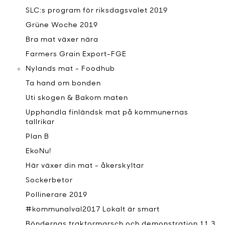
SLC:s program för riksdagsvalet 2019
Grüne Woche 2019
Bra mat växer nära
Farmers Grain Export-FGE
Nylands mat - Foodhub
Ta hand om bonden
Uti skogen & Bakom maten
Upphandla finländsk mat på kommunernas
tallrikar
Plan B
EkoNu!
Här växer din mat - åkerskyltar
Sockerbetor
Pollinerare 2019
#kommunalval2017 Lokalt är smart
Böndernas traktormarsch och demonstration 11.3