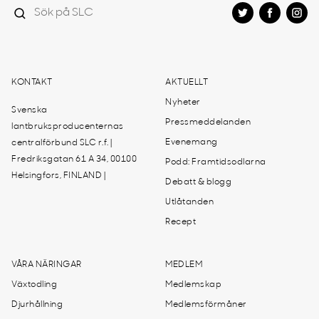
KONTAKT
AKTUELLT
Nyheter
Svenska
Pressmeddelanden
lantbruksproducenternas
Evenemang
centralförbund SLC r.f. |
Fredriksgatan 61 A 34, 00100
Podd: Framtidsodlarna
Helsingfors, FINLAND |
Debatt & blogg
Utlåtanden
Recept
VÅRA NÄRINGAR
MEDLEM
Växtodling
Medlemskap
Djurhållning
Medlemsförmåner