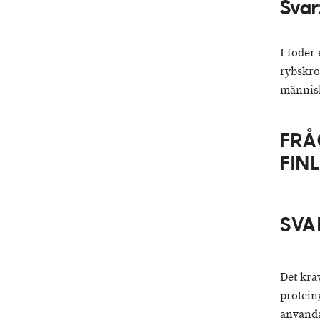
Svar
I foder
rybskro
människ
FRÅ
FIN
SVA
Det krä
protein
använda