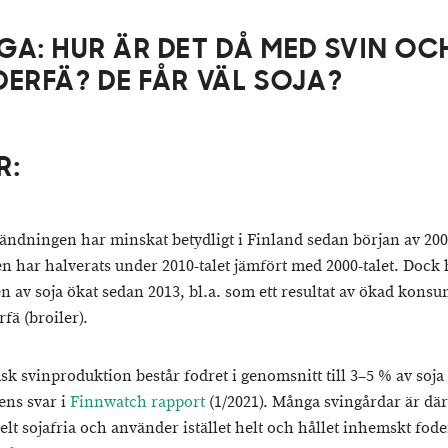
GA: HUR ÄR DET DÅ MED SVIN OC
DERFÄ? DE FÅR VÄL SOJA?
R:
ändningen har minskat betydligt i Finland sedan början av 2000
n har halverats under 2010-talet jämfört med 2000-talet.
Dock 
n av soja ökat sedan 2013, bl.a. som ett resultat av ökad kons
rfä (broiler).
sk svinproduktion består fodret i genomsnitt till 3–5 % av soja 
ens svar i
Finnwatch rapport
(1/2021). Många svingårdar är dä
elt sojafria och använder istället helt och hållet inhemskt fode