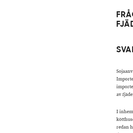
FRÅ
FJÄ
SVA
Sojaanv
Importe
importe
av fjäde
I inhem
kötthus
redan h