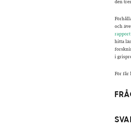
den tren
Förhåll
och äve
rapport
hitta l
forskni
i grisp
För får
FRÅ
SVA