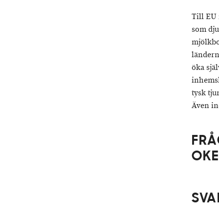
Till EU
som dju
mjölkbo
ländern
öka själ
inhemsk
tysk tju
Även in
FRÅ
OKE
SVA