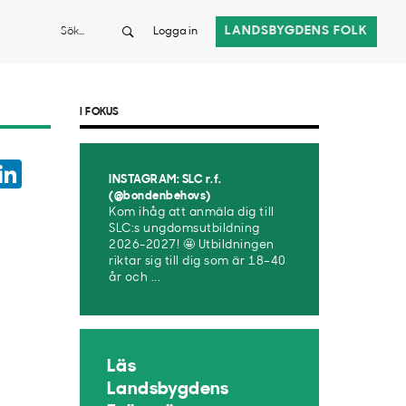
Sök
LANDSBYGDENS FOLK
Logga in
I FOKUS
ook
witter
LinkedIn
INSTAGRAM: SLC r.f.
App
(@bondenbehovs)
Kom ihåg att anmäla dig till
SLC:s ungdomsutbildning
2026-2027! 🤩 Utbildningen
riktar sig till dig som är 18–40
år och ...
Läs
Landsbygdens