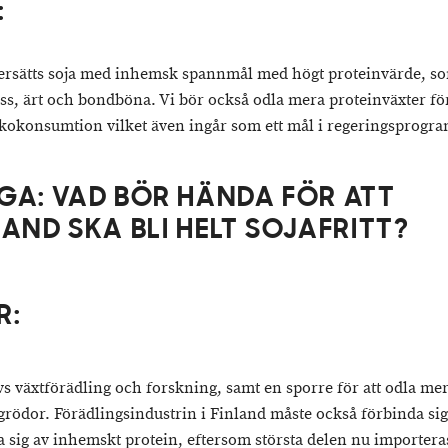
:
 ersätts soja med inhemsk spannmål med högt proteinvärde, s
ss, ärt och bondböna. Vi bör också odla mera proteinväxter fö
okonsumtion vilket även ingår som ett mål i regeringsprogr
GA: VAD BÖR HÄNDA FÖR ATT
LAND SKA BLI HELT SOJAFRITT?
R:
vs växtförädling och forskning, samt en sporre för att odla me
grödor. Förädlingsindustrin i Finland måste också förbinda sig t
 sig av inhemskt protein, eftersom största delen nu importera