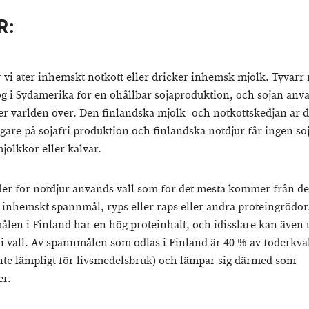
R:
r vi äter inhemskt nötkött eller dricker inhemsk mjölk. Tyvärr 
g i Sydamerika för en ohållbar sojaproduktion, och sojan anvä
er världen över. Den finländska mjölk- och nötköttskedjan är 
gare på sojafri produktion och finländska nötdjur får ingen soj
jölkkor eller kalvar.
er för nötdjur används vall som för det mesta kommer från d
 inhemskt spannmål, ryps eller raps eller andra proteingrödor
len i Finland har en hög proteinhalt, och idisslare kan även u
 i vall. Av spannmålen som odlas i Finland är 40 % av foderkval
 inte lämpligt för livsmedelsbruk) och lämpar sig därmed som
er.