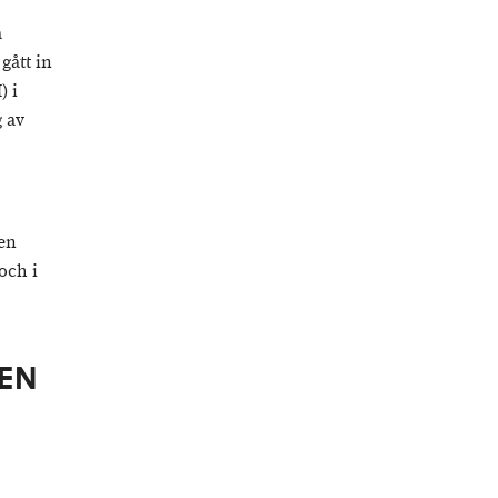
a
gått in
) i
 av
ten
och i
EN