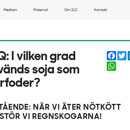
Medlem
Material
Om SLC
Kontakt
Faceb
T
: I vilken grad
Whats
vänds soja som
urfoder?
TÅENDE: NÄR VI ÄTER NÖTKÖTT
STÖR VI REGNSKOGARNA!