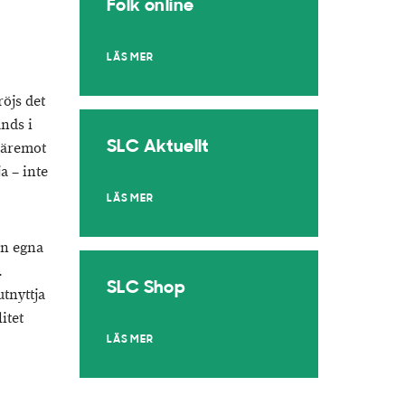
Folk online
LÄS MER
röjs det
nds i
SLC Aktuellt
däremot
a – inte
LÄS MER
en egna
.
SLC Shop
tnyttja
itet
LÄS MER