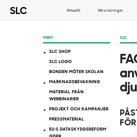
Aktuellt
Våra näringar
MENY
SLC
SLC SHOP
FAQ
SLC LOGO
an
BONDEN MÖTER SKOLAN
MARKNADSBEVAKNING
dj
MATERIAL FRÅN
WEBBINARIER
PROJEKT OCH KAMPANJER
PÅS
PRESSMATERIAL
FÖR
EU:S DATASKYDDSREFORM
GDPR