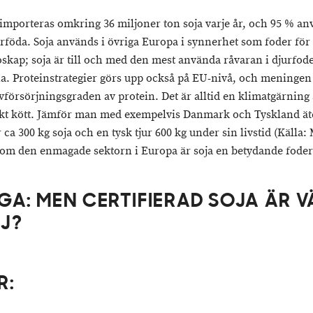
 importeras omkring 36 miljoner ton soja varje år, och 95 % a
rföda. Soja används i övriga Europa i synnerhet som foder för
skap; soja är till och med den mest använda råvaran i djurfode
a. Proteinstrategier görs upp också på EU-nivå, och meningen 
vförsörjningsgraden av protein. Det är alltid en klimatgärning a
t kött. Jämför man med exempelvis Danmark och Tyskland ät
r ca 300 kg soja och en tysk tjur 600 kg under sin livstid (Källa:
om den enmagade sektorn i Europa är soja en betydande foder
GA: MEN CERTIFIERAD SOJA ÄR V
J?
R: