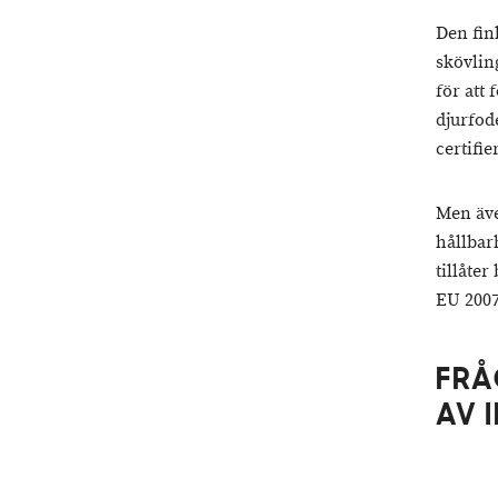
Den fin
skövlin
för att
djurfod
certifie
Men äve
hållbar
tillåte
EU 2007.
FRÅ
AV 