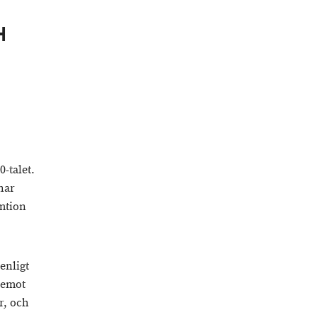
H
-talet.
har
umtion
enligt
remot
r, och