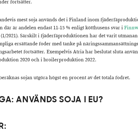
der fortsätter.
andevis mest soja används det i Finland inom fjäderfäprodukt
n där är andelen endast 11-15 % enligt kötthusens svar i
Finnw
(1/2021). Särskilt i fjäderfäproduktionen har det varit utmanan
ämpliga ersättande foder med tanke på näringssammansättnin
ngsarbetet fortsätter. Exempelvis Atria har beslutat sluta använ
roduktion 2020 och i broilerproduktion 2022.
 beräknas sojan utgöra högst en procent av det totala fodret.
GA: ANVÄNDS SOJA I EU?
R: