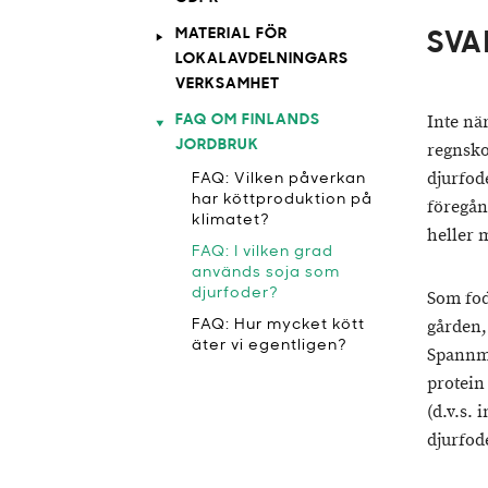
MATERIAL FÖR
SVA
LOKALAVDELNINGARS
VERKSAMHET
Inte nä
FAQ OM FINLANDS
JORDBRUK
regnsko
djurfod
FAQ: Vilken påverkan
har köttproduktion på
föregån
klimatet?
heller m
FAQ: I vilken grad
används soja som
djurfoder?
Som fod
gården,
FAQ: Hur mycket kött
äter vi egentligen?
Spannmå
protein
(d.v.s.
djurfod