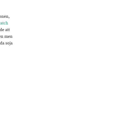
ionen,
atch
de att
gen men
da soja