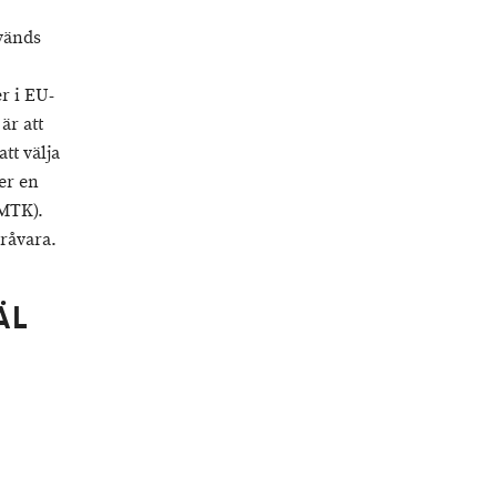
nvänds
r i EU-
är att
tt välja
er en
 MTK).
råvara.
ÄL