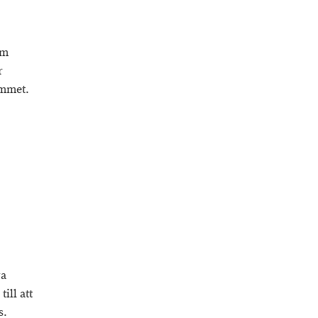
om
r
ammet.
ra
ill att
s.