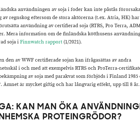
ländska användningen av soja i foder kan inte påstås förorsak
g av regnskog eftersom de stora aktörerna (t.ex. Atria, HK) har 
 förutsätta användning av certifierad soja (RTRS, Pro Terra, ADM
er. Mera information om de finländska kötthusens användning
rad soja i
Finnwatch rapport
(1/2021).
n den av WWF certifierade sojan kan ifrågasättas av andra
hetsskäl i och med att exempelvis RTRS och ProTerra-certifika
r bekämpning av soja med parakvat som förbjöds i Finland 1985 
 Ämnet är mycket giftig och har långvarig effekt, upp till 8 år.
GA: KAN MAN ÖKA ANVÄNDNING
INHEMSKA PROTEINGRÖDOR?