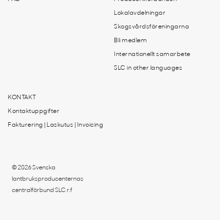
Lokalavdelningar
Skogsvårdsföreningarna
Bli medlem
Internationellt samarbete
SLC in other languages
KONTAKT
Kontaktuppgifter
Fakturering | Laskutus | Invoicing
© 2026 Svenska
lantbruksproducenternas
centralförbund SLC r.f