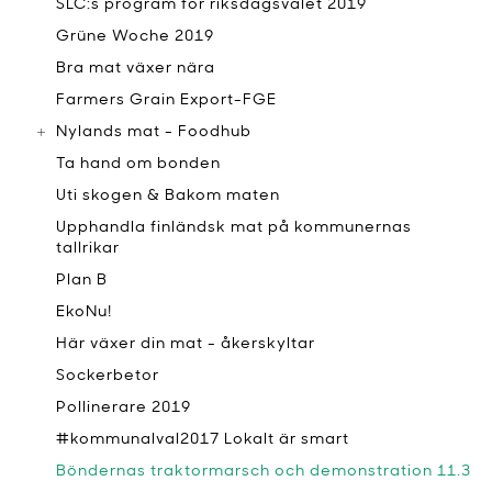
SLC:s program för riksdagsvalet 2019
Grüne Woche 2019
Bra mat växer nära
Farmers Grain Export-FGE
Nylands mat - Foodhub
Ta hand om bonden
Uti skogen & Bakom maten
Upphandla finländsk mat på kommunernas
tallrikar
Plan B
EkoNu!
Här växer din mat - åkerskyltar
Sockerbetor
Pollinerare 2019
#kommunalval2017 Lokalt är smart
Böndernas traktormarsch och demonstration 11.3