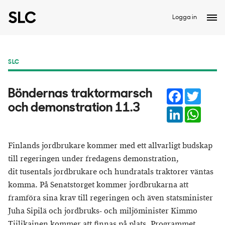
Logga in
SLC
Facebook
Twitter
Böndernas traktormarsch
och demonstration 11.3
LinkedIn
Whats
Finlands jordbrukare kommer med ett allvarligt budskap
till regeringen under fredagens demonstration,
dit tusentals jordbrukare och hundratals traktorer väntas
komma. På Senatstorget kommer jordbrukarna att
framföra sina krav till regeringen och även statsminister
Juha Sipilä och jordbruks- och miljöminister Kimmo
Tiilikainen kommer att finnas på plats. Programmet