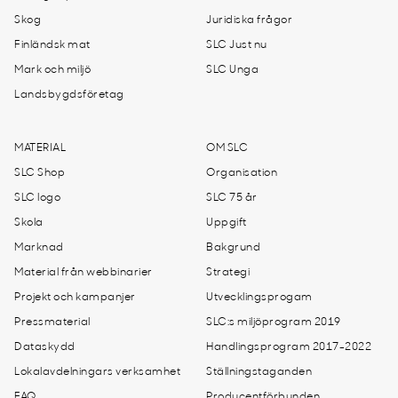
Skog
Juridiska frågor
Finländsk mat
SLC Just nu
Mark och miljö
SLC Unga
Landsbygdsföretag
MATERIAL
OM SLC
SLC Shop
Organisation
SLC logo
SLC 75 år
Skola
Uppgift
Marknad
Bakgrund
Material från webbinarier
Strategi
Projekt och kampanjer
Utvecklingsprogam
Pressmaterial
SLC:s miljöprogram 2019
Dataskydd
Handlingsprogram 2017-2022
Lokalavdelningars verksamhet
Ställningstaganden
FAQ
Producentförbunden