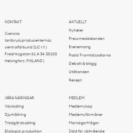
KONTAKT
AKTUELLT
Nyheter
Svenska
Pressmeddelanden
lantbruksproducenternas
Evenemang
centralförbund SLC r.f. |
Fredriksgatan 61 A 34, 00100
Podd: Framtidsodlarna
Helsingfors, FINLAND |
Debatt & blogg
Utlåtanden
Recept
VÅRA NÄRINGAR
MEDLEM
Växtodling
Medlemskap
Djurhållning
Medlemsförmåner
Trädgårdsodling
Markägarfrågor
Ekologisk produktion
Stöd för välmående