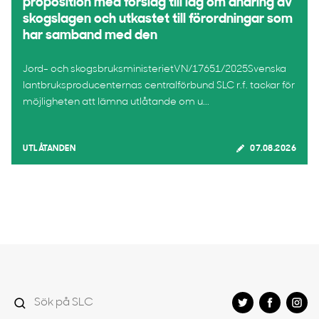
proposition med förslag till lag om ändring av
skogslagen och utkastet till förordningar som
har samband med den
Jord- och skogsbruksministerietVN/17651/2025Svenska
lantbruksproducenternas centralförbund SLC r.f. tackar för
möjligheten att lämna utlåtande om u...
UTLÅTANDEN
07.08.2026