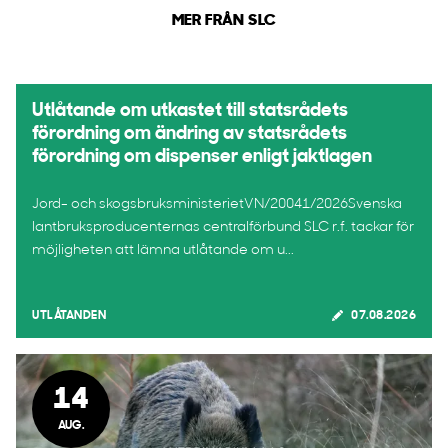
MER FRÅN SLC
Utlåtande om utkastet till statsrådets
förordning om ändring av statsrådets
förordning om dispenser enligt jaktlagen
Jord- och skogsbruksministerietVN/20041/2026Svenska
lantbruksproducenternas centralförbund SLC r.f. tackar för
möjligheten att lämna utlåtande om u...
UTLÅTANDEN
07.08.2026
14
AUG.