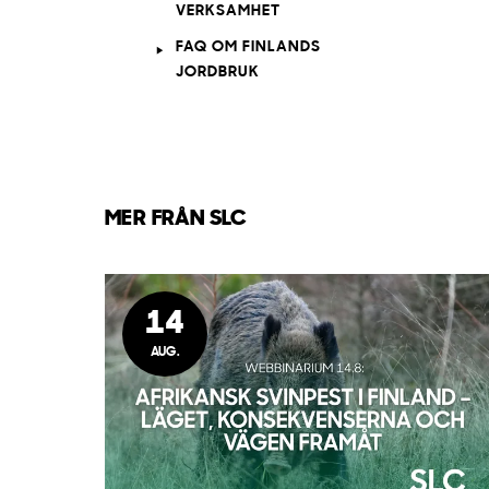
VERKSAMHET
FAQ OM FINLANDS
JORDBRUK
MER FRÅN SLC
14
AUG.