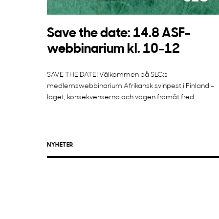
Save the date: 14.8 ASF-
webbinarium kl. 10-12
SAVE THE DATE! Välkommen på SLC:s
medlemswebbinarium Afrikansk svinpest i Finland –
läget, konsekvenserna och vägen framåt fred...
NYHETER