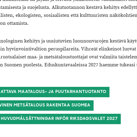
stamisesta ja suojelusta. Alkutuotannon kestävä kehitys edellyt
llisten, ekologisten, sosiaalisten että kulttuuristen näkökohtie
n ottamista.
knologinen kehitys ja uusiutuvien luonnonvarojen kestävä käyt
n hyvinvointivaltion peruspilareita. Vihreät elinkeinot luovat
uotsalaiset maa- ja metsätaloustuottajat ovat valmiita taistel
n Suomen puolesta. Eduskuntavaaleissa 2027 haemme tukeasi t
ATTAVA MAATALOUS- JA PUUTARHANTUOTANTO
IVINEN METSÄTALOUS RAKENTAA SUOMEA
S HUVUDMÅLSÄTTNINGAR INFÖR RIKSDAGSVALET 2027