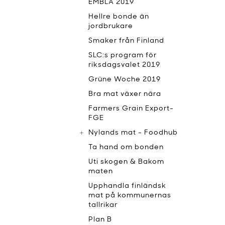
EMBLA 2019
Hellre bonde än
jordbrukare
Smaker från Finland
SLC:s program för
riksdagsvalet 2019
Grüne Woche 2019
Bra mat växer nära
Farmers Grain Export-
FGE
Nylands mat - Foodhub
Ta hand om bonden
Uti skogen & Bakom
maten
Upphandla finländsk
mat på kommunernas
tallrikar
Plan B