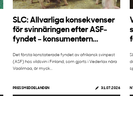
SLC: Allvarliga konsekvenser
för svinnäringen efter ASF-
fyndet – konsumentern...
Det första konstaterade fyndet av afrikansk svinpest
S
(ASF) hos vildsvin i Finland, som gjorts i Vederlax nära
d
Vaalimaa, är myck...
s
PRESSMEDDELANDEN
31.07.2026
N