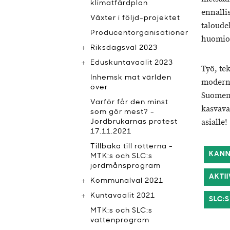
klimatfärdplan
ennalli
Växter i följd-projektet
taloude
Producentorganisationer
huomioo
Riksdagsval 2023
Eduskuntavaalit 2023
Työ, te
Inhemsk mat världen
moderni
över
Suomenr
Varför får den minst
kasvava
som gör mest? -
asialle!
Jordbrukarnas protest
17.11.2021
Tillbaka till rötterna -
KANN
MTK:s och SLC:s
jordmånsprogram
AKTI
Kommunalval 2021
Kuntavaalit 2021
SLC:
MTK:s och SLC:s
vattenprogram