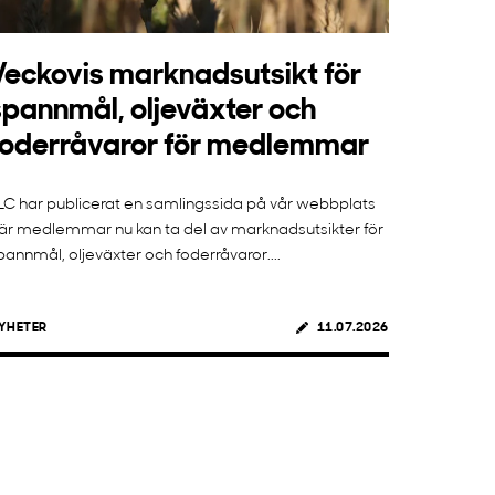
Veckovis marknadsutsikt för
spannmål, oljeväxter och
foderråvaror för medlemmar
LC har publicerat en samlingssida på vår webbplats
är medlemmar nu kan ta del av marknadsutsikter för
pannmål, oljeväxter och foderråvaror....
YHETER
11.07.2026