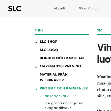
Aktuellt
Våra näringar
MENY
SLC
SLC SHOP
Vih
SLC LOGO
lu
BONDEN MÖTER SKOLAN
MARKNADSBEVAKNING
MATERIAL FRÅN
Maailma
WEBBINARIER
maa- ja
PROJEKT OCH KAMPANJER
elintar
sille, e
Riksdagsval 2027
De gröna näringarna
skapar tillväxt
On kork