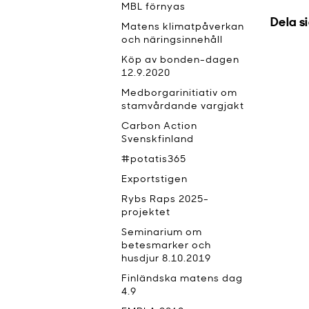
MBL förnyas
Dela s
Matens klimatpåverkan
och näringsinnehåll
Köp av bonden-dagen
12.9.2020
Medborgarinitiativ om
stamvårdande vargjakt
Carbon Action
Svenskfinland
#potatis365
Exportstigen
Rybs Raps 2025-
projektet
Seminarium om
betesmarker och
husdjur 8.10.2019
Finländska matens dag
4.9