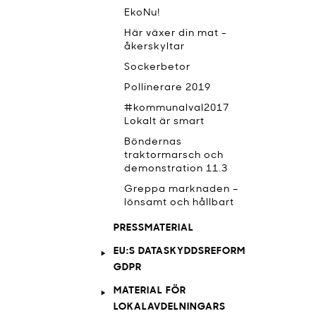
EkoNu!
Här växer din mat -
åkerskyltar
Sockerbetor
Pollinerare 2019
#kommunalval2017
Lokalt är smart
Böndernas
traktormarsch och
demonstration 11.3
Greppa marknaden –
lönsamt och hållbart
PRESSMATERIAL
EU:S DATASKYDDSREFORM
GDPR
MATERIAL FÖR
LOKALAVDELNINGARS