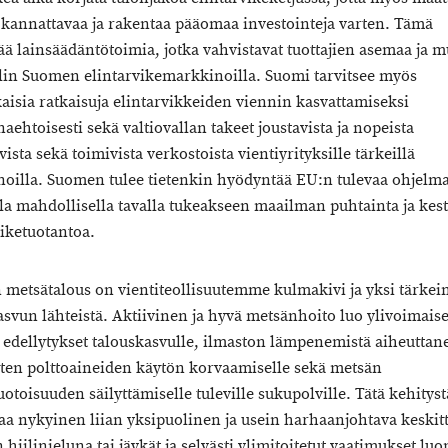
a kannattavaa ja rakentaa pääomaa investointeja varten. Tämä
tää lainsäädäntötoimia, jotka vahvistavat tuottajien asemaa ja m
lin Suomen elintarvikemarkkinoilla. Suomi tarvitsee myös
kaisia ratkaisuja elintarvikkeiden viennin kasvattamiseksi
aehtoisesti sekä valtiovallan takeet joustavista ja nopeista
vista sekä toimivista verkostoista vientiyrityksille tärkeillä
oilla. Suomen tulee tietenkin hyödyntää EU:n tulevaa ohjelm
la mahdollisella tavalla tukeakseen maailman puhtainta ja kes
viketuotantoa.
metsätalous on vientiteollisuutemme kulmakivi ja yksi tärke
asvun lähteistä. Aktiivinen ja hyvä metsänhoito luo ylivoimaise
 edellytykset talouskasvulle, ilmaston lämpenemistä aiheuttan
isten polttoaineiden käytön korvaamiselle sekä metsän
toisuuden säilyttämiselle tuleville sukupolville. Tätä kehityst
aa nykyinen liian yksipuolinen ja usein harhaanjohtava keski
hiilinieluna tai jäykät ja selvästi ylimitoitetut vaatimukset lu