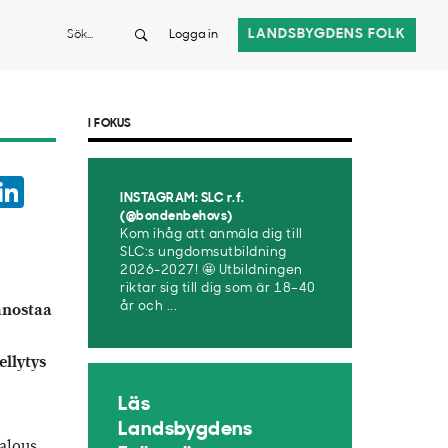
Sök
LANDSBYGDENS FOLK
Logga in
I FOKUS
ook
witter
LinkedIn
INSTAGRAM: SLC r.f.
App
(@bondenbehovs)
Kom ihåg att anmäla dig till
SLC:s ungdomsutbildning
2026-2027! 🤩 Utbildningen
riktar sig till dig som är 18–40
anostaa
år och ...
ellytys
Läs
Landsbygdens
talous