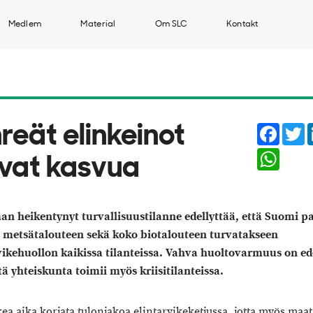
Medlem
Material
Om SLC
Kontakt
Faceb
T
reät elinkeinot
Whats
ovat kasvua
n heikentynyt turvallisuustilanne edellyttää, että Suomi p
 metsätalouteen sekä koko biotalouteen turvatakseen
vikehuollon kaikissa tilanteissa. Vahva huoltovarmuus on ed
ttä yhteiskunta toimii myös kriisitilanteissa.
ea aika korjata tulonjakoa elintarvikeketjussa, jotta myös maa