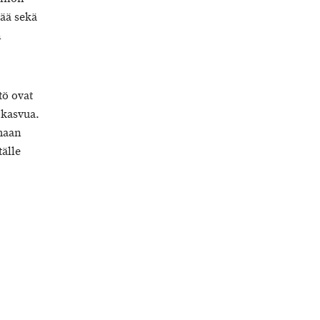
tää sekä
n
tö ovat
 kasvua.
emaan
älle