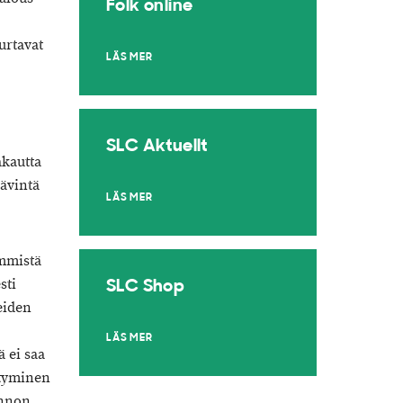
Folk online
urtavat
LÄS MER
SLC Aktuellt
akautta
tävintä
LÄS MER
immistä
sti
SLC Shop
eiden
LÄS MER
ä ei saa
ttyminen
onnon