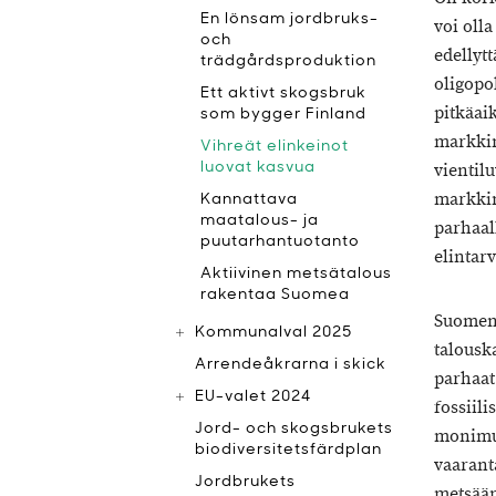
En lönsam jordbruks-
voi oll
och
edellyt
trädgårdsproduktion
oligopo
Ett aktivt skogsbruk
pitkäai
som bygger Finland
markkin
Vihreät elinkeinot
luovat kasvua
vientilu
markkin
Kannattava
maatalous- ja
parhaal
puutarhantuotanto
elintar
Aktiivinen metsätalous
rakentaa Suomea
Suomen 
Kommunalval 2025
talousk
Arrendeåkrarna i skick
parhaat
EU-valet 2024
fossiil
Jord- och skogsbrukets
monimuo
biodiversitetsfärdplan
vaarant
Jordbrukets
metsään 