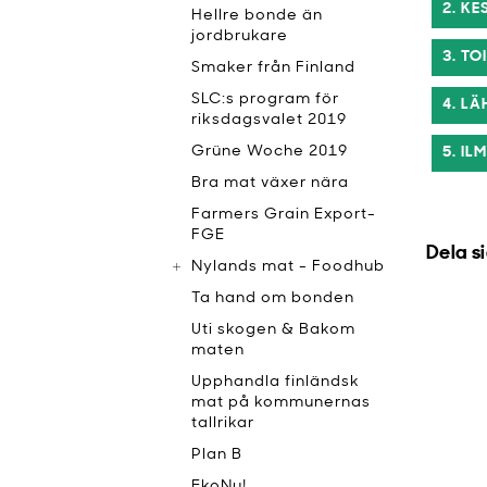
2. K
Hellre bonde än
jordbrukare
3. TO
Smaker från Finland
SLC:s program för
4. L
riksdagsvalet 2019
Grüne Woche 2019
5. IL
Bra mat växer nära
Farmers Grain Export-
FGE
Dela s
Nylands mat - Foodhub
Ta hand om bonden
Uti skogen & Bakom
maten
Upphandla finländsk
mat på kommunernas
tallrikar
Plan B
EkoNu!