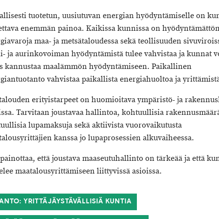
allisesti tuotetun, uusiutuvan energian hyödyntämiselle on ku
ttava enemmän painoa. Kaikissa kunnissa on hyödyntämättö
giavaroja maa- ja metsätaloudessa sekä teollisuuden sivuvirois
i- ja aurinkovoiman hyödyntämistä tulee vahvistaa ja kunnat v
s kannustaa maalämmön hyödyntämiseen. Paikallinen
giantuotanto vahvistaa paikallista energiahuoltoa ja yrittämist
alouden erityistarpeet on huomioitava ympäristö- ja rakennus
issa. Tarvitaan joustavaa hallintoa, kohtuullisia rakennusmäär
uullisia lupamaksuja sekä aktiivista vuorovaikutusta
alousyrittäjien kanssa jo lupaprosessien alkuvaiheessa.
painottaa, että joustava maaseutuhallinto on tärkeää ja että ku
elee maatalousyrittämiseen liittyvissä asioissa.
ANTO: YRITTÄJÄYSTÄVÄLLISIÄ KUNTIA