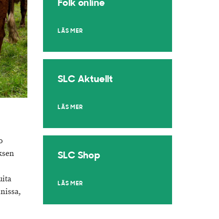
Folk online
LÄS MER
SLC Aktuellt
LÄS MER
o
ksen
SLC Shop
uita
LÄS MER
nissa,