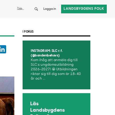
Sök
LANDSBYGDENS FOLK
Logga in
I FOKUS
ook
witter
LinkedIn
INSTAGRAM: SLC r.f.
App
(@bondenbehovs)
Kom ihåg att anmäla dig till
SLC:s ungdomsutbildning
2026-2027! 🤩 Utbildningen
riktar sig till dig som är 18–40
år och ...
Läs
Landsbygdens