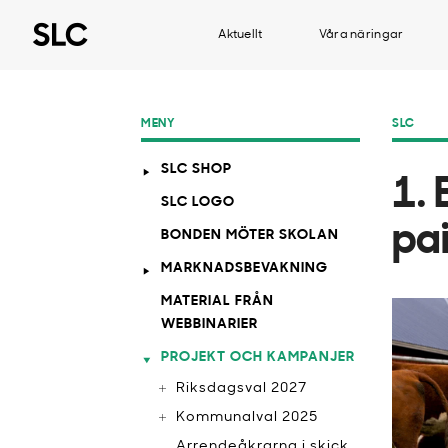
Aktuellt
Våra näringar
MENY
SLC
SLC SHOP
1.
SLC LOGO
pai
BONDEN MÖTER SKOLAN
MARKNADSBEVAKNING
MATERIAL FRÅN
WEBBINARIER
PROJEKT OCH KAMPANJER
Riksdagsval 2027
Kommunalval 2025
Arrendeåkrarna i skick