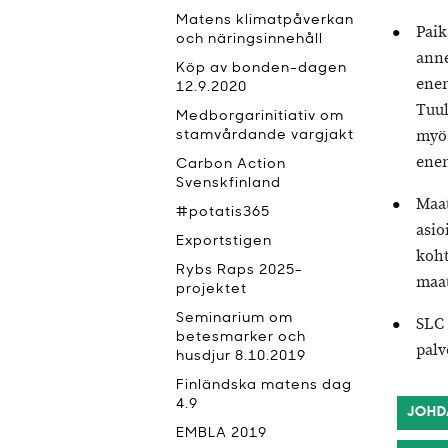
Matens klimatpåverkan
Paik
och näringsinnehåll
anne
Köp av bonden-dagen
ener
12.9.2020
Tuul
Medborgarinitiativ om
myö
stamvårdande vargjakt
ener
Carbon Action
Svenskfinland
Maat
#potatis365
asio
Exportstigen
koht
Rybs Raps 2025-
maat
projektet
Seminarium om
SLC 
betesmarker och
palv
husdjur 8.10.2019
Finländska matens dag
4.9
JOHD
EMBLA 2019