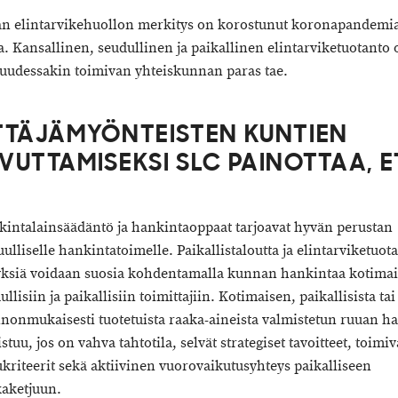
n elintarvikehuollon merkitys on korostunut koronapandemi
a. Kansallinen, seudullinen ja paikallinen elintarviketuotanto 
suudessakin toimivan yhteiskunnan paras tae.
TTÄJÄMYÖNTEISTEN KUNTIEN
VUTTAMISEKSI SLC PAINOTTAA, E
intalainsäädäntö ja hankintaoppaat tarjoavat hyvän perustan
uulliselle hankintatoimelle. Paikallistaloutta ja elintarviketuo
yksiä voidaan suosia kohdentamalla kunnan hankintaa kotimai
ullisiin ja paikallisiin toimittajiin. Kotimaisen, paikallisista tai
nonmukaisesti tuotetuista raaka-aineista valmistetun ruuan h
stuu, jos on vahva tahtotila, selvät strategiset tavoitteet, toimiv
ukriteerit sekä aktiivinen vuorovaikutusyhteys paikalliseen
aketjuun.