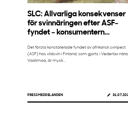
SLC: Allvarliga konsekvenser
för svinnäringen efter ASF-
fyndet – konsumentern...
Det första konstaterade fyndet av afrikansk svinpest
(ASF) hos vildsvin i Finland, som gjorts i Vederlax nära
Vaalimaa, är myck...
PRESSMEDDELANDEN
31.07.20