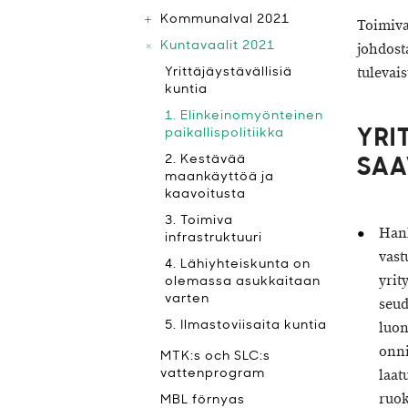
Kommunalval 2021
Toimiva
Kuntavaalit 2021
johdost
tulevai
Yrittäjäystävällisiä
kuntia
1. Elinkeinomyönteinen
paikallispolitiikka
YRI
2. Kestävää
SAA
maankäyttöä ja
kaavoitusta
3. Toimiva
Hank
infrastruktuuri
vast
4. Lähiyhteiskunta on
yrit
olemassa asukkaitaan
varten
seud
5. Ilmastoviisaita kuntia
luon
onni
MTK:s och SLC:s
laat
vattenprogram
ruok
MBL förnyas