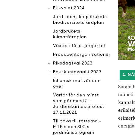
EU-valet 2024
Jord- och skogsbrukets
biodiversitetsfärdplan
Jordbrukets
klimatfärdplan
Växter i följd-projektet
Producentorganisationer
Riksdagsval 2023
Eduskuntavaalit 2023
1. N
Inhemsk mat världen
Suomi t
över
toimeli
Varför får den minst
som gör mest? -
kannalt
Jordbrukarnas protest
erilaise
17.11.2021
esimerk
Tillbaka till rötterna -
energia-
MTK:s och SLC:s
jordmånsprogram