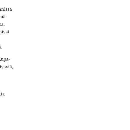
nnissa
miä
sa.
oivat
ä.
lupa-
äyksiä,
nta