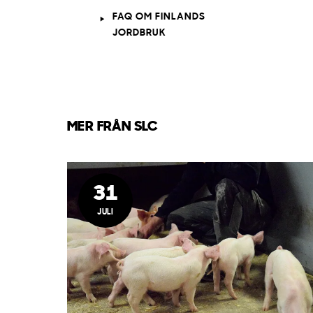
FAQ OM FINLANDS
JORDBRUK
MER FRÅN SLC
31
JULI