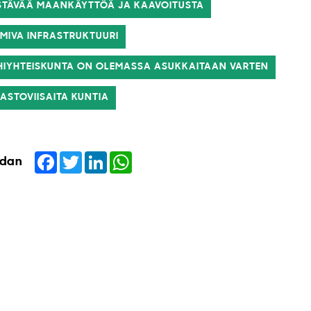
ESTÄVÄÄ MAANKÄYTTÖÄ JA KAAVOITUSTA
IMIVA INFRASTRUKTUURI
ÄHIYHTEISKUNTA ON OLEMASSA ASUKKAITAAN VARTEN
MASTOVIISAITA KUNTIA
Facebook
Twitter
LinkedIn
WhatsApp
idan