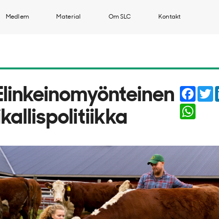
Medlem
Material
Om SLC
Kontakt
Faceb
T
 Elinkeinomyönteinen
Whats
kallispolitiikka