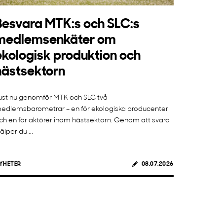
Besvara MTK:s och SLC:s
medlemsenkäter om
ekologisk produktion och
hästsektorn
ust nu genomför MTK och SLC två
edlemsbarometrar – en för ekologiska producenter
ch en för aktörer inom hästsektorn. Genom att svara
jälper du ...
YHETER
08.07.2026