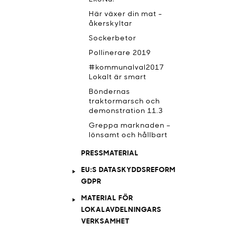
Här växer din mat -
åkerskyltar
Sockerbetor
Pollinerare 2019
#kommunalval2017
Lokalt är smart
Böndernas
traktormarsch och
demonstration 11.3
Greppa marknaden –
lönsamt och hållbart
PRESSMATERIAL
EU:S DATASKYDDSREFORM
GDPR
MATERIAL FÖR
LOKALAVDELNINGARS
VERKSAMHET