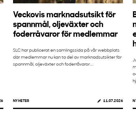
Veckovis marknadsutsikt för
spannmål, oljeväxter och
foderråvaror för medlemmar
SLC har publicerat en samlingssida på vår webbplats
där medlemmar nu kan ta del av marknadsutsikter för
J
spannmål, oljeväxter och foderråvaror....
m
o
h
26
NYHETER
11.07.2026
N