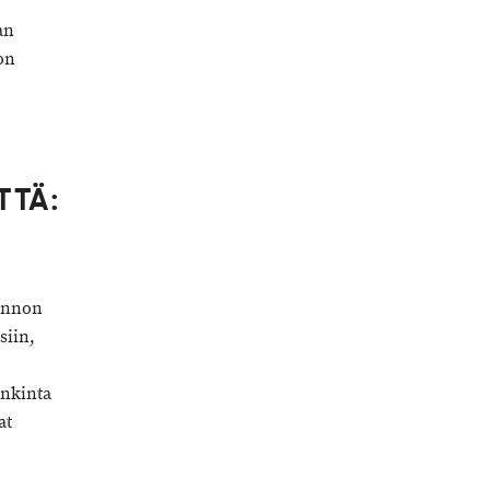
an
on
TTÄ:
tannon
siin,
ankinta
at