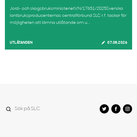
Jord- och skogsbruksministerietVN/17651/2025Svenska
lantbruksproducenternas centralförbund SLC r.f. tackar för
möjligheten att lämna utlåtande om u...
UTLÅTANDEN
07.08.2026