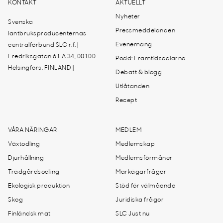
KONTAKT
AKTUELLT
Nyheter
Svenska
Pressmeddelanden
lantbruksproducenternas
Evenemang
centralförbund SLC r.f. |
Fredriksgatan 61 A 34, 00100
Podd: Framtidsodlarna
Helsingfors, FINLAND |
Debatt & blogg
Utlåtanden
Recept
VÅRA NÄRINGAR
MEDLEM
Växtodling
Medlemskap
Djurhållning
Medlemsförmåner
Trädgårdsodling
Markägarfrågor
Ekologisk produktion
Stöd för välmående
Skog
Juridiska frågor
Finländsk mat
SLC Just nu