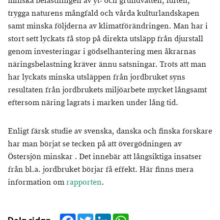
minska belastningen av yt- och grundvatten, luften,
trygga naturens mångfald och vårda kulturlandskapen
samt minska följderna av klimatförändringen. Man har i
stort sett lyckats få stop på direkta utsläpp från djurstall
genom investeringar i gödselhantering men åkrarnas
näringsbelastning kräver ännu satsningar. Trots att man
har lyckats minska utsläppen från jordbruket syns
resultaten från jordbrukets miljöarbete mycket långsamt
eftersom näring lagrats i marken under lång tid.
Enligt färsk studie av svenska, danska och finska forskare
har man börjat se tecken på att övergödningen av
Östersjön minskar . Det innebär att långsiktiga insatser
från bl.a. jordbruket börjar få effekt. Här finns mera
information om
rapporten
.
Facebook
Twitter
LinkedIn
WhatsApp