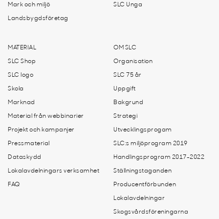
Mark och miljö
SLC Unga
Landsbygdsföretag
MATERIAL
OM SLC
SLC Shop
Organisation
SLC logo
SLC 75 år
Skola
Uppgift
Marknad
Bakgrund
Material från webbinarier
Strategi
Projekt och kampanjer
Utvecklingsprogam
Pressmaterial
SLC:s miljöprogram 2019
Dataskydd
Handlingsprogram 2017-2022
Lokalavdelningars verksamhet
Ställningstaganden
FAQ
Producentförbunden
Lokalavdelningar
Skogsvårdsföreningarna