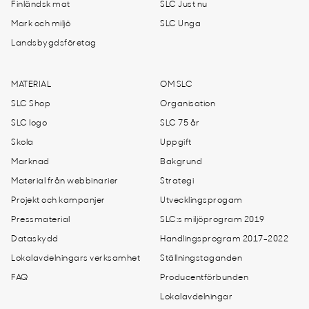
Finländsk mat
SLC Just nu
Mark och miljö
SLC Unga
Landsbygdsföretag
MATERIAL
OM SLC
SLC Shop
Organisation
SLC logo
SLC 75 år
Skola
Uppgift
Marknad
Bakgrund
Material från webbinarier
Strategi
Projekt och kampanjer
Utvecklingsprogam
Pressmaterial
SLC:s miljöprogram 2019
Dataskydd
Handlingsprogram 2017-2022
Lokalavdelningars verksamhet
Ställningstaganden
FAQ
Producentförbunden
Lokalavdelningar