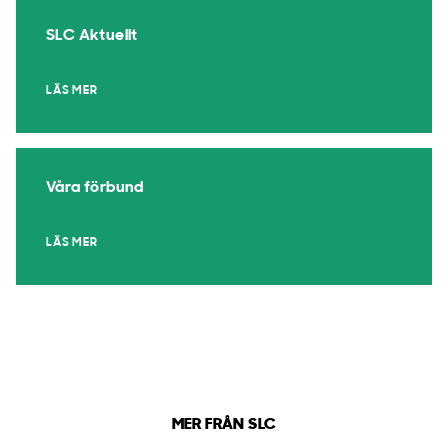
SLC Aktuellt
LÄS MER
Våra förbund
LÄS MER
MER FRÅN SLC