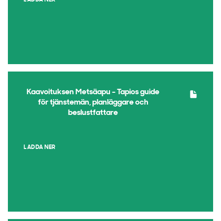
LADDA NER
Kaavoituksen Metsäapu - Tapios guide
för tjänstemän, planläggare och
beslustfattare
LADDA NER