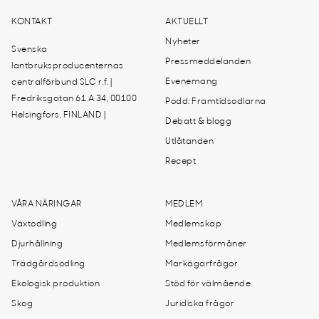
KONTAKT
AKTUELLT
Nyheter
Svenska
Pressmeddelanden
lantbruksproducenternas
Evenemang
centralförbund SLC r.f. |
Fredriksgatan 61 A 34, 00100
Podd: Framtidsodlarna
Helsingfors, FINLAND |
Debatt & blogg
Utlåtanden
Recept
VÅRA NÄRINGAR
MEDLEM
Växtodling
Medlemskap
Djurhållning
Medlemsförmåner
Trädgårdsodling
Markägarfrågor
Ekologisk produktion
Stöd för välmående
Skog
Juridiska frågor