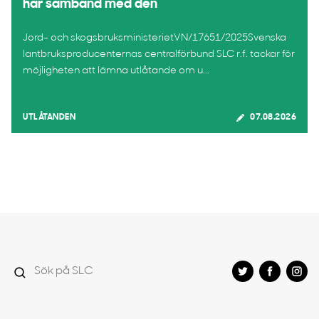
har samband med den
Jord- och skogsbruksministerietVN/17651/2025Svenska
lantbruksproducenternas centralförbund SLC r.f. tackar för
möjligheten att lämna utlåtande om u...
UTLÅTANDEN
07.08.2026