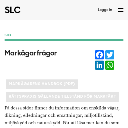
Logga in
SLC
Facebook
Twitter
Markägarfrågor
LinkedIn
Whats
MARKÄGARENS HANDBOK (PDF)
RÄTTSPRAXIS GÄLLANDE TILLSTÅND FÖR MARKTÄKT
På dessa sidor finner du information om enskilda vägar,
dikning, elledningar och ersättningar, miljötillstånd,
miljöskydd och naturskydd. För att läsa mer kan du som