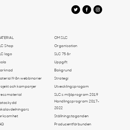
ATERIAL
OM SLC
LC Shop
Organisation
LC logo
SLC 75 år
kola
Uppgift
arknad
Bakgrund
aterial från webbinarier
Strategi
rojekt och kampanjer
Utvecklingsprogam
ressmaterial
SLC:s miljöprogram 2019
Handlingsprogram 2017-
ataskydd
2022
okalavdelningars
erksamhet
Ställningstaganden
AQ
Producentförbunden