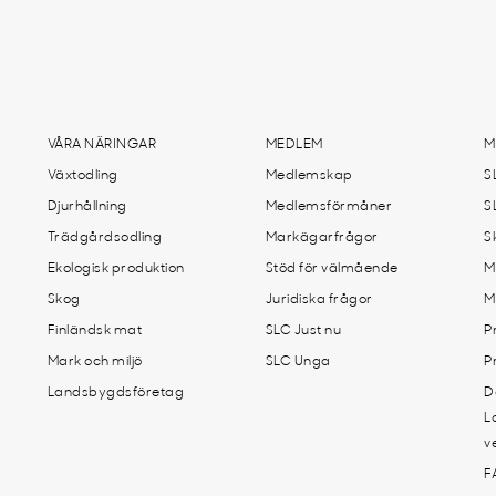
VÅRA NÄRINGAR
MEDLEM
M
Växtodling
Medlemskap
S
Djurhållning
Medlemsförmåner
S
Trädgårdsodling
Markägarfrågor
S
Ekologisk produktion
Stöd för välmående
M
Skog
Juridiska frågor
M
Finländsk mat
SLC Just nu
P
Mark och miljö
SLC Unga
P
Landsbygdsföretag
D
L
v
F