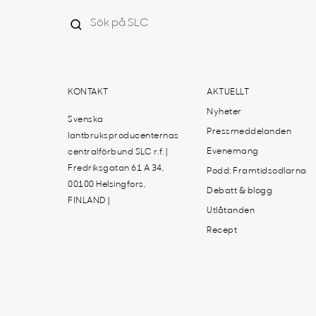
KONTAKT
AKTUELLT
Nyheter
Svenska
Pressmeddelanden
lantbruksproducenternas
Evenemang
centralförbund SLC r.f. |
Fredriksgatan 61 A 34,
Podd: Framtidsodlarna
00100 Helsingfors,
Debatt & blogg
FINLAND |
Utlåtanden
Recept