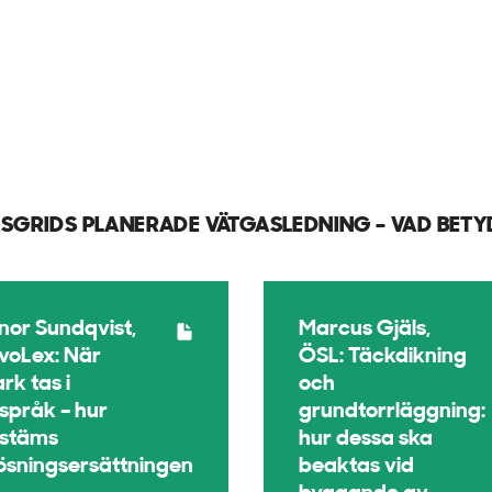
ASGRIDS PLANERADE VÄTGASLEDNING – VAD BE
linor Sundqvist,
Marcus Gjäls,
voLex: När
ÖSL: Täckdikning
rk tas i
och
språk – hur
grundtorrläggning:
stäms
hur dessa ska
lösningsersättningen
beaktas vid