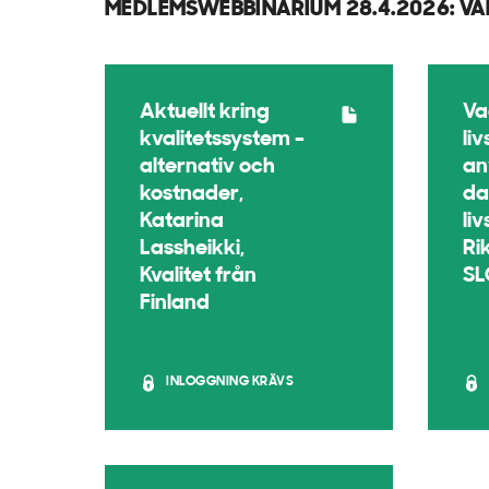
MEDLEMSWEBBINARIUM 28.4.2026: VA
Aktuellt kring
Va
kvalitetssystem -
li
alternativ och
an
kostnader,
da
Katarina
li
Lassheikki,
Ri
Kvalitet från
SL
Finland
INLOGGNING KRÄVS