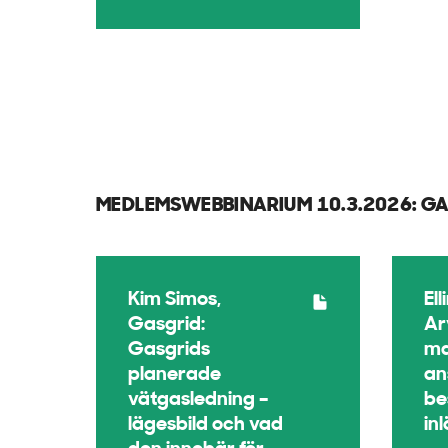
MEDLEMSWEBBINARIUM 10.3.2026: G
Kim Simos,
El
Gasgrid:
Ar
Gasgrids
ma
planerade
an
vätgasledning –
be
lägesbild och vad
in