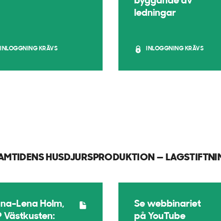
byggande av
ledningar
INLOGGNING KRÄVS
INLOGGNING KRÄVS
AMTIDENS HUSDJURSPRODUKTION — LAGSTIFTNIN
na-Lena Holm,
Se webbinariet
 Västkusten:
på YouTube