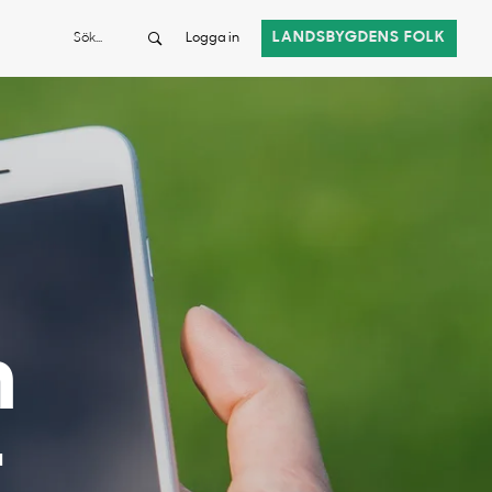
Sök
LANDSBYGDENS FOLK
Logga in
n
r