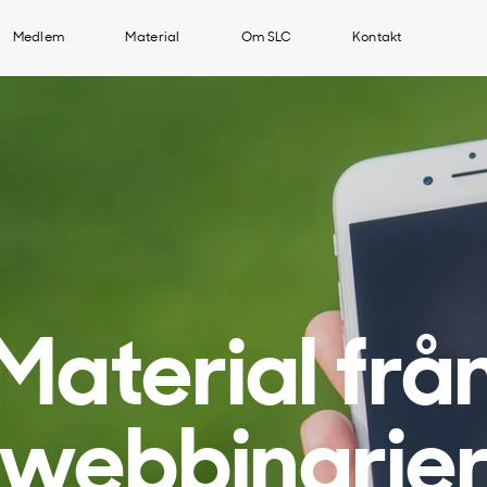
Medlem
Material
Om SLC
Kontakt
Material frå
webbinarie