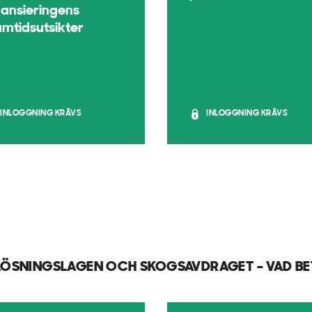
nansieringens
amtidsutsikter
INLOGGNING KRÄVS
INLOGGNING KRÄVS
NLÖSNINGSLAGEN OCH SKOGSAVDRAGET – VAD B