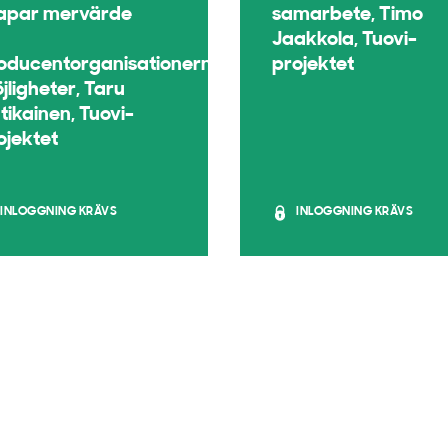
apar mervärde
samarbete, Timo
Jaakkola, Tuovi-
oducentorganisationernas
projektet
jligheter, Taru
tikainen, Tuovi-
ojektet
INLOGGNING KRÄVS
INLOGGNING KRÄVS