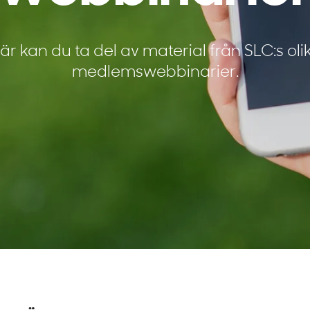
är kan du ta del av material från SLC:s oli
medlemswebbinarier.