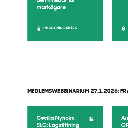
den innebär för
markägare
INLOGGNING KRÄVS
MEDLEMSWEBBINARIUM 27.1.2026: FR
Cecilia Nyholm,
An
SLC: Lagstiftning
OP