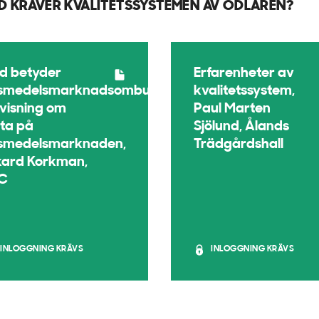
D KRÄVER KVALITETSSYSTEMEN AV ODLAREN?
d betyder
Erfarenheter av
vsmedelsmarknadsombudsmannens
kvalitetssystem,
visning om
Paul Marten
ta på
Sjölund, Ålands
vsmedelsmarknaden,
Trädgårdshall
kard Korkman,
C
INLOGGNING KRÄVS
INLOGGNING KRÄVS