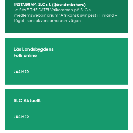
INSTAGRAM: SLC r.f. (@bondenbehovs)
📌 SAVE THE DATE! Välkommen på SLC:s
medlemswebbinarium ”Afrikansk svinpest i Finland –
läget, konsekvenserna och vägen ...
Läs Landsbygdens
Folk online
LÄS MER
SLC Aktuellt
LÄS MER