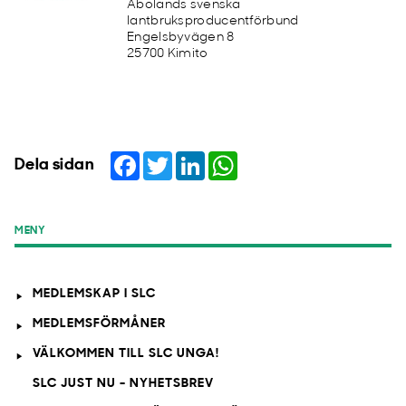
Åbolands svenska
lantbruksproducentförbund
Engelsbyvägen 8
25700 Kimito
Facebook
Twitter
LinkedIn
WhatsApp
Dela sidan
MENY
MEDLEMSKAP I SLC
MEDLEMSFÖRMÅNER
VÄLKOMMEN TILL SLC UNGA!
SLC JUST NU - NYHETSBREV