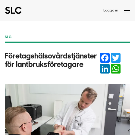
Logga in
SLC
Facebook
Twitter
Företagshälsovårdstjänster
för lantbruksföretagare
LinkedIn
Whats