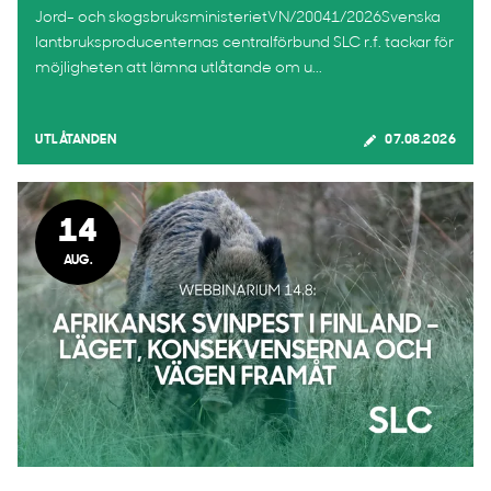
Jord- och skogsbruksministerietVN/20041/2026Svenska
lantbruksproducenternas centralförbund SLC r.f. tackar för
möjligheten att lämna utlåtande om u...
UTLÅTANDEN
07.08.2026
14
AUG.