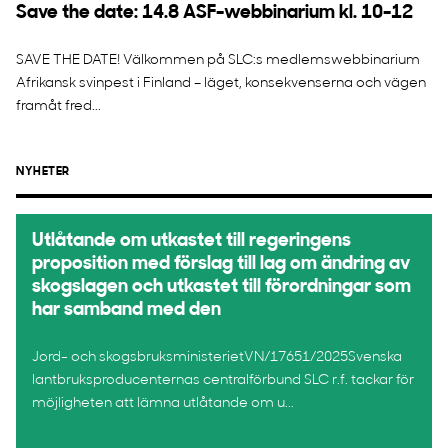
Save the date: 14.8 ASF-webbinarium kl. 10-12
SAVE THE DATE! Välkommen på SLC:s medlemswebbinarium
Afrikansk svinpest i Finland – läget, konsekvenserna och vägen
framåt fred...
NYHETER
Utlåtande om utkastet till regeringens
proposition med förslag till lag om ändring av
skogslagen och utkastet till förordningar som
har samband med den
Jord- och skogsbruksministerietVN/17651/2025Svenska
lantbruksproducenternas centralförbund SLC r.f. tackar för
möjligheten att lämna utlåtande om u...