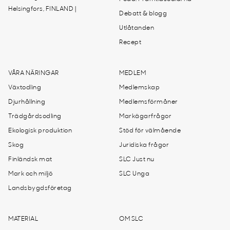
Helsingfors, FINLAND |
Debatt & blogg
Utlåtanden
Recept
VÅRA NÄRINGAR
MEDLEM
Växtodling
Medlemskap
Djurhållning
Medlemsförmåner
Trädgårdsodling
Markägarfrågor
Ekologisk produktion
Stöd för välmående
Skog
Juridiska frågor
Finländsk mat
SLC Just nu
Mark och miljö
SLC Unga
Landsbygdsföretag
MATERIAL
OM SLC