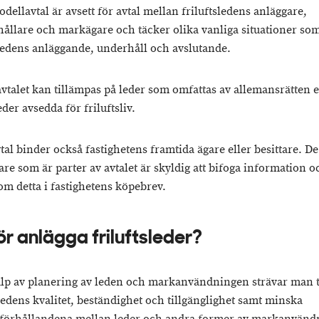
dellavtal är avsett för avtal mellan friluftsledens anläggare,
hållare och markägare och täcker olika vanliga situationer so
sledens anläggande, underhåll och avslutande.
vtalet kan tillämpas på leder som omfattas av allemansrätten e
der avsedda för friluftsliv.
tal binder också fastighetens framtida ägare eller besittare. De
re som är parter av avtalet är skyldig att bifoga information o
 om detta i fastighetens köpebrev.
ör anlägga friluftsleder?
lp av planering av leden och markanvändningen strävar man ti
ledens kvalitet, beständighet och tillgänglighet samt minska