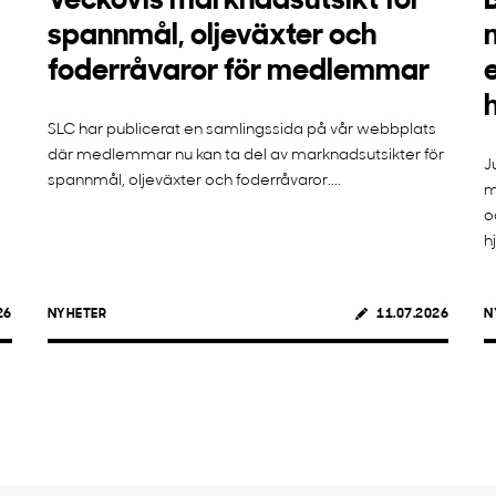
Veckovis marknadsutsikt för
spannmål, oljeväxter och
foderråvaror för medlemmar
SLC har publicerat en samlingssida på vår webbplats
där medlemmar nu kan ta del av marknadsutsikter för
J
spannmål, oljeväxter och foderråvaror....
m
o
h
26
NYHETER
11.07.2026
N