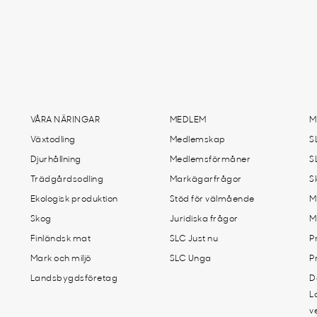
VÅRA NÄRINGAR
MEDLEM
M
Växtodling
Medlemskap
S
Djurhållning
Medlemsförmåner
S
Trädgårdsodling
Markägarfrågor
S
Ekologisk produktion
Stöd för välmående
M
Skog
Juridiska frågor
M
Finländsk mat
SLC Just nu
P
Mark och miljö
SLC Unga
P
Landsbygdsföretag
D
L
v