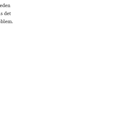
leden
s det
oblem.