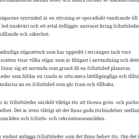
förhållandena mellan leder och andra former av markanvänd
ägarens synvinkel är en styrning av sporadiskt vandrande till
led önskvärt och ett avtal tydliggör ansvaret kring friluftslede
hållande och säkerhet.
efintliga stignätverk som har uppstått i terrängen tack vare
rätten visar vilka stigar som är flitigast i användning och dett
 lönar sig att använda som grund då en friluftsled planeras.
leder som bildar en runda är ofta mera lättillgängliga och tillt
ändarna än en friluftsled som går fram och tillbaka.
er är friluftsleder särskilt viktiga för att förena grön- och par
helhet. Det är även viktigt att det finns goda förbindelser mella
områden och frilufts- och rekreationsområden.
 endast anlägga friluftsleder som det finns behov för. Om det 