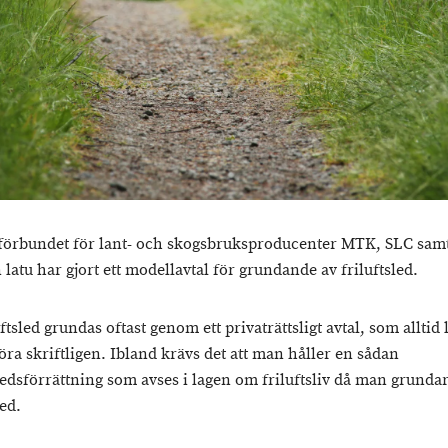
förbundet för lant- och skogsbruksproducenter MTK, SLC sam
latu har gjort ett modellavtal för grundande av friluftsled.
ftsled grundas oftast genom ett privaträttsligt avtal, som alltid
göra skriftligen. Ibland krävs det att man håller en sådan
sledsförrättning som avses i lagen om friluftsliv då man grunda
led.