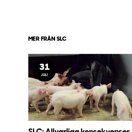
MER FRÅN SLC
31
JULI