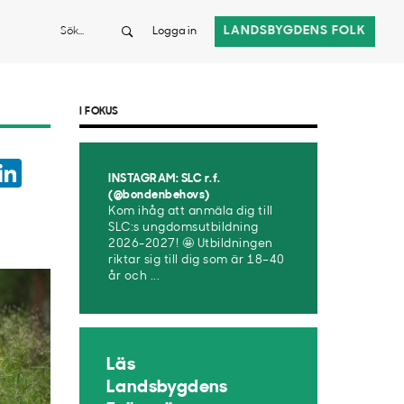
Sök
LANDSBYGDENS FOLK
Logga in
I FOKUS
ook
witter
LinkedIn
INSTAGRAM: SLC r.f.
App
(@bondenbehovs)
Kom ihåg att anmäla dig till
SLC:s ungdomsutbildning
2026-2027! 🤩 Utbildningen
riktar sig till dig som är 18–40
år och ...
Läs
Landsbygdens