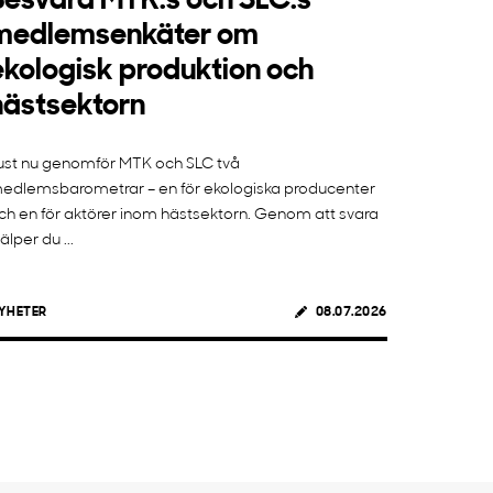
Besvara MTK:s och SLC:s
medlemsenkäter om
ekologisk produktion och
hästsektorn
ust nu genomför MTK och SLC två
edlemsbarometrar – en för ekologiska producenter
ch en för aktörer inom hästsektorn. Genom att svara
jälper du ...
YHETER
08.07.2026