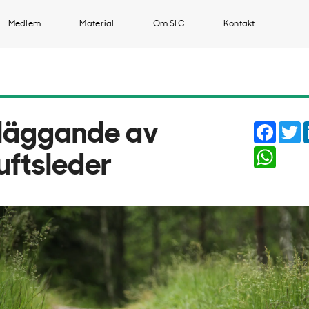
Medlem
Material
Om SLC
Kontakt
Faceb
T
läggande av
Whats
luftsleder