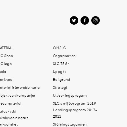
ATERIAL
OM SLC
LC Shop
Organisation
LC logo
SLC 75 år
kola
Uppgift
arknad
Bakgrund
aterial från webbinarier
Strategi
rojekt och kampanjer
Utvecklingsprogam
ressmaterial
SLC:s miljöprogram 2019
Handlingsprogram 2017-
ataskydd
2022
okalavdelningars
erksamhet
Ställningstaganden