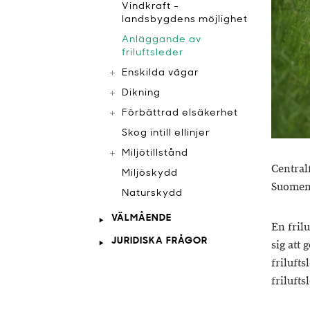
Vindkraft -
landsbygdens möjlighet
Anläggande av
friluftsleder
Enskilda vägar
Dikning
Förbättrad elsäkerhet
Skog intill ellinjer
Miljötillstånd
Central
Miljöskydd
Suomen 
Naturskydd
VÄLMÅENDE
En frilu
JURIDISKA FRÅGOR
sig att 
friluft
frilufts