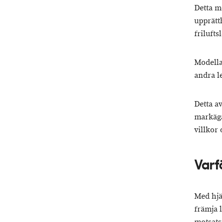
Detta mo
upprätt
friluft
Modella
andra le
Detta av
markäga
villkor
Varf
Med hjä
främja 