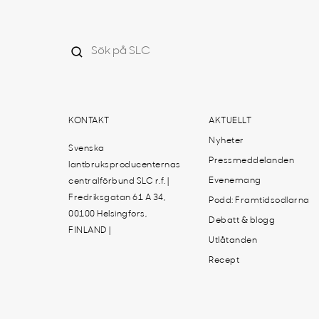
KONTAKT
AKTUELLT
Nyheter
Svenska
Pressmeddelanden
lantbruksproducenternas
Evenemang
centralförbund SLC r.f. |
Fredriksgatan 61 A 34,
Podd: Framtidsodlarna
00100 Helsingfors,
Debatt & blogg
FINLAND |
Utlåtanden
Recept