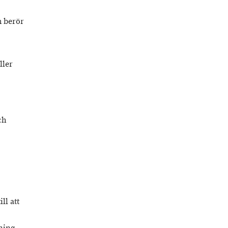
m berör
ller
ch
ll att