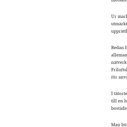
motsats
Ur mark
utmärkt 
upprätt
Redan b
allemans
nätverk
Frilufts
för anv
I tätort
till en 
bostads
Man bör