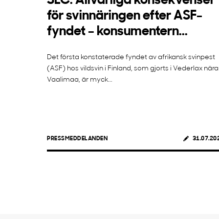
SLC: Allvarliga konsekvenser
för svinnäringen efter ASF-
fyndet – konsumentern...
Det första konstaterade fyndet av afrikansk svinpest
(ASF) hos vildsvin i Finland, som gjorts i Vederlax nära
Vaalimaa, är myck...
PRESSMEDDELANDEN
31.07.20