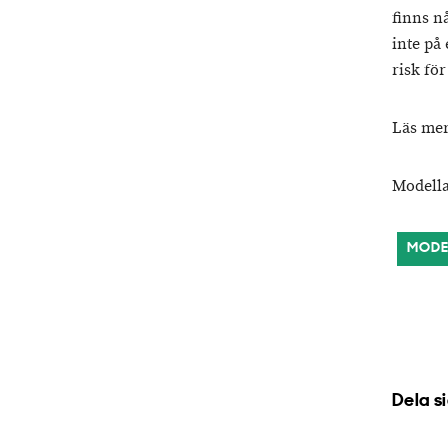
finns nå
inte på 
risk fö
Läs mer
Modella
MODE
Dela s