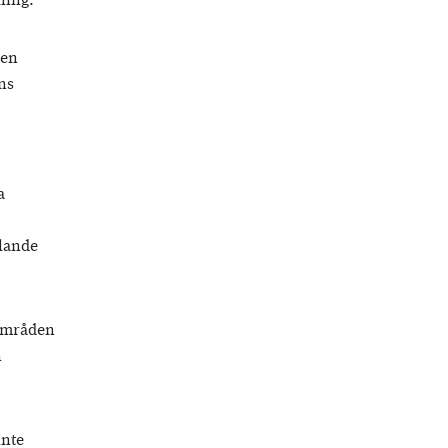
ning.
 en
ns
a
alande
kområden
n
inte