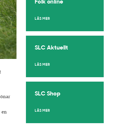
Folk online
LÄS MER
SLC Aktuellt
LÄS MER
t
SLC Shop
 lönar
r en
LÄS MER