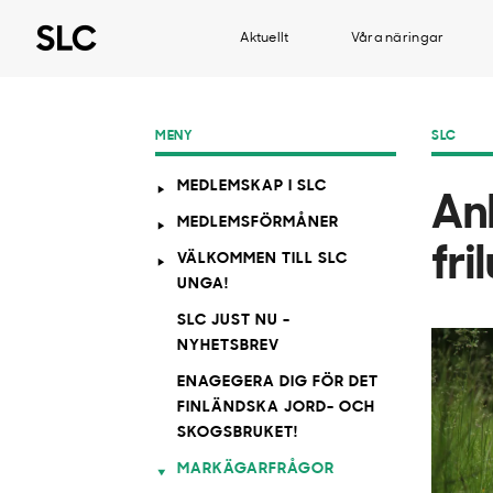
Aktuellt
Våra näringar
MENY
SLC
MEDLEMSKAP I SLC
An
MEDLEMSFÖRMÅNER
fri
VÄLKOMMEN TILL SLC
UNGA!
SLC JUST NU -
NYHETSBREV
ENAGEGERA DIG FÖR DET
FINLÄNDSKA JORD- OCH
SKOGSBRUKET!
MARKÄGARFRÅGOR