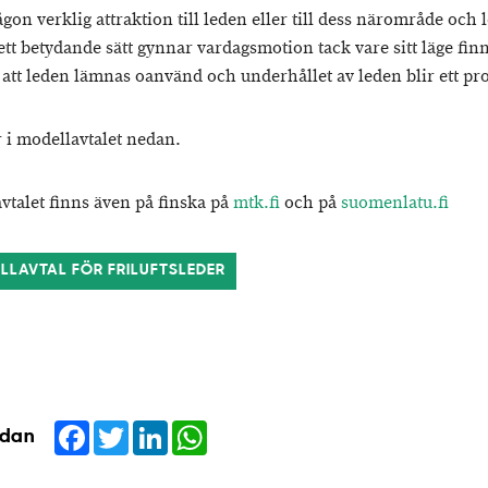
gon verklig attraktion till leden eller till dess närområde och 
ett betydande sätt gynnar vardagsmotion tack vare sitt läge finn
r att leden lämnas oanvänd och underhållet av leden blir ett pr
 i modellavtalet nedan.
vtalet finns även på finska på
mtk.fi
och på
suomenlatu.fi
LLAVTAL FÖR FRILUFTSLEDER
Facebook
Twitter
LinkedIn
WhatsApp
idan