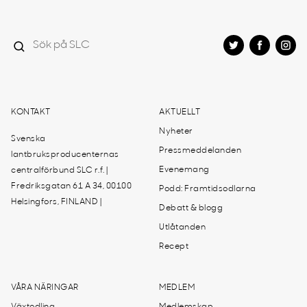
KONTAKT
AKTUELLT
Nyheter
Svenska
Pressmeddelanden
lantbruksproducenternas
Evenemang
centralförbund SLC r.f. |
Fredriksgatan 61 A 34, 00100
Podd: Framtidsodlarna
Helsingfors, FINLAND |
Debatt & blogg
Utlåtanden
Recept
VÅRA NÄRINGAR
MEDLEM