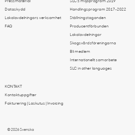
Pressmaterial
SLC:s miljöprogram 2019
Dataskydd
Handlingsprogram 2017-2022
Lokalavdelningars verksamhet
Ställningstaganden
FAQ
Producentförbunden
Lokalavdelningar
Skogsvårdsföreningarna
Bli medlem
Internationellt samarbete
SLC in other languages
KONTAKT
Kontaktuppgifter
Fakturering | Laskutus | Invoicing
© 2026 Svenska