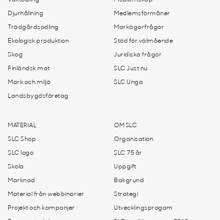
Växtodling
Medlemskap
Djurhållning
Medlemsförmåner
Trädgårdsodling
Markägarfrågor
Ekologisk produktion
Stöd för välmående
Skog
Juridiska frågor
Finländsk mat
SLC Just nu
Mark och miljö
SLC Unga
Landsbygdsföretag
MATERIAL
OM SLC
SLC Shop
Organisation
SLC logo
SLC 75 år
Skola
Uppgift
Marknad
Bakgrund
Material från webbinarier
Strategi
Projekt och kampanjer
Utvecklingsprogam