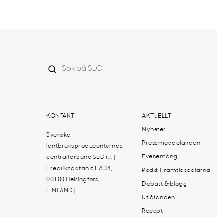
KONTAKT
AKTUELLT
Nyheter
Svenska
Pressmeddelanden
lantbruksproducenternas
Evenemang
centralförbund SLC r.f. |
Fredriksgatan 61 A 34,
Podd: Framtidsodlarna
00100 Helsingfors,
Debatt & blogg
FINLAND |
Utlåtanden
Recept