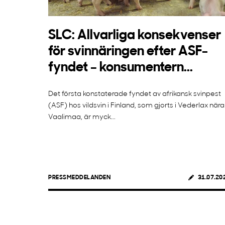
SLC: Allvarliga konsekvenser
för svinnäringen efter ASF-
fyndet – konsumentern...
Det första konstaterade fyndet av afrikansk svinpest
(ASF) hos vildsvin i Finland, som gjorts i Vederlax nära
Vaalimaa, är myck...
PRESSMEDDELANDEN
31.07.20