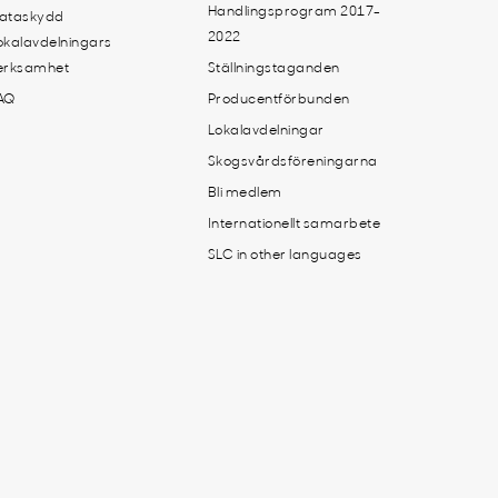
Handlingsprogram 2017-
ataskydd
2022
okalavdelningars
erksamhet
Ställningstaganden
AQ
Producentförbunden
Lokalavdelningar
Skogsvårdsföreningarna
Bli medlem
Internationellt samarbete
SLC in other languages