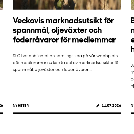
Veckovis marknadsutsikt för
spannmål, oljeväxter och
foderråvaror för medlemmar
SLC har publicerat en samlingssida på vår webbplats
där medlemmar nu kan ta del av marknadsutsikter för
J
spannmål, oljeväxter och foderråvaror....
m
o
h
26
NYHETER
11.07.2026
N