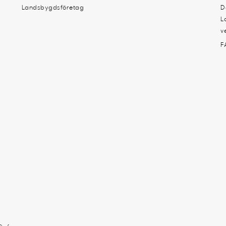
Landsbygdsföretag
D
L
v
F