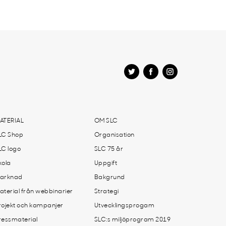
ATERIAL
OM SLC
LC Shop
Organisation
LC logo
SLC 75 år
kola
Uppgift
arknad
Bakgrund
aterial från webbinarier
Strategi
rojekt och kampanjer
Utvecklingsprogam
ressmaterial
SLC:s miljöprogram 2019