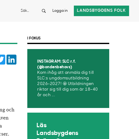
Sök
LANDSBYGDENS FOLK
Logga in
I FOKUS
cebook
Twitter
LinkedIn
INSTAGRAM: SLC r.f.
atsApp
(@bondenbehovs)
Kom ihåg att anmäla dig till
SLC:s ungdomsutbildning
2026-2027! 🤩 Utbildningen
riktar sig till dig som är 18–40
år och ...
ang och
Även
Läs
a
Landsbygdens
rser.