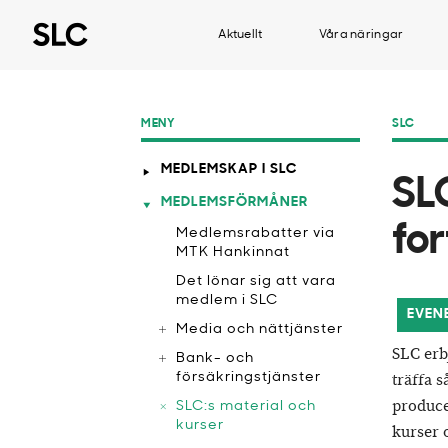
Aktuellt
Våra näringar
MENY
SLC
MEDLEMSKAP I SLC
SL
MEDLEMSFÖRMÅNER
fo
Medlemsrabatter via
MTK Hankinnat
​Det lönar sig att vara
medlem i SLC
EVEN
Media och nättjänster
SLC erb
Bank- och
försäkringstjänster
träffa 
produce
SLC:s material och
kurser
kurser 