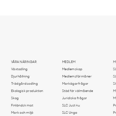
VÅRA NÄRINGAR
MEDLEM
M
Växtodling
Medlemskap
S
Djurhållning
Medlemsförmåner
S
Trädgårdsodling
Markägarfrågor
S
Ekologisk produktion
Stöd för välmående
M
Skog
Juridiska frågor
M
Finländsk mat
SLC Just nu
P
Mark och miljö
SLC Unga
P