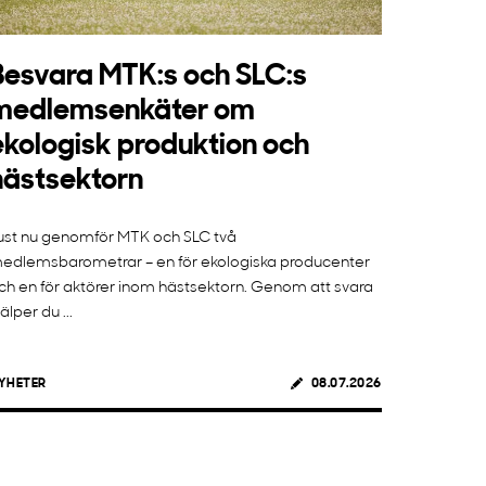
Besvara MTK:s och SLC:s
medlemsenkäter om
ekologisk produktion och
hästsektorn
ust nu genomför MTK och SLC två
edlemsbarometrar – en för ekologiska producenter
ch en för aktörer inom hästsektorn. Genom att svara
jälper du ...
YHETER
08.07.2026