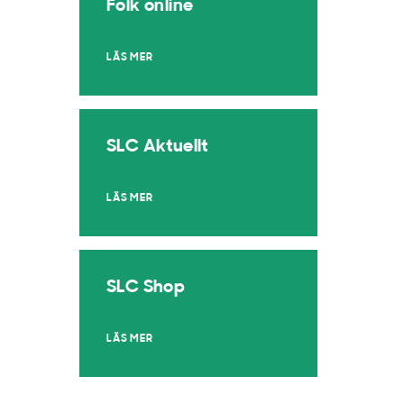
Folk online
LÄS MER
SLC Aktuellt
LÄS MER
SLC Shop
LÄS MER