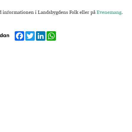
d informationen i Landsbygdens Folk eller på
Evenemang
.
Facebook
Twitter
LinkedIn
WhatsApp
idan