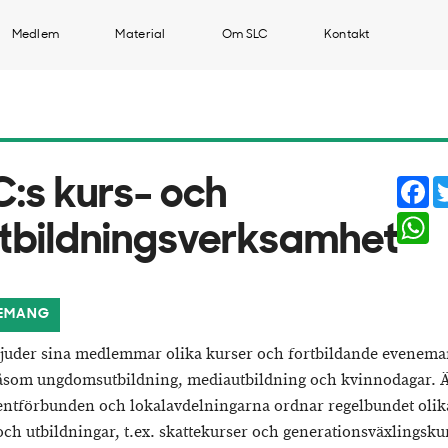
Medlem
Material
Om SLC
Kontakt
Fa
C:s kurs- och
Wh
rtbildningsverksamhet
EMANG
juder sina medlemmar olika kurser och fortbildande evenem
såsom ungdomsutbildning, mediautbildning och kvinnodagar. 
ntförbunden och lokalavdelningarna ordnar regelbundet olik
och utbildningar, t.ex. skattekurser och generationsväxlingsku