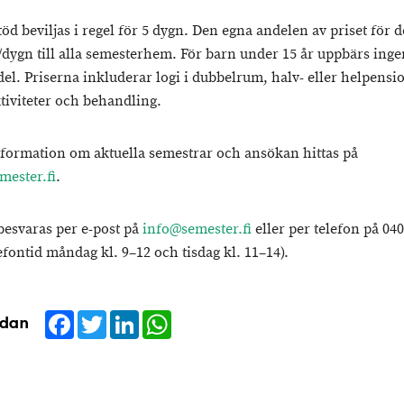
öd beviljas i regel för 5 dygn. Den egna andelen av priset för d
/dygn till alla semesterhem. För barn under 15 år uppbärs inge
el. Priserna inkluderar logi i dubbelrum, halv- eller helpensi
ktiviteter och behandling.
formation om aktuella semestrar och ansökan hittas på
ester.fi
.
besvaras per e-post på
info@semester.fi
eller per telefon på 04
efontid måndag kl. 9–12 och tisdag kl. 11–14).
Facebook
Twitter
LinkedIn
WhatsApp
idan