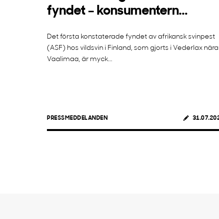
fyndet – konsumentern...
Det första konstaterade fyndet av afrikansk svinpest
(ASF) hos vildsvin i Finland, som gjorts i Vederlax nära
Vaalimaa, är myck...
PRESSMEDDELANDEN
31.07.20