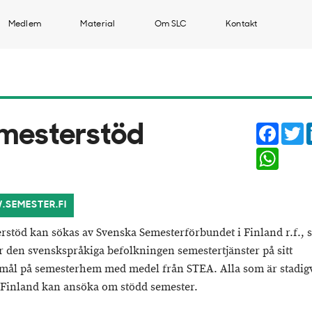
Medlem
Material
Om SLC
Kontakt
Faceb
T
emesterstöd
Whats
SEMESTER.FI
rstöd kan sökas av Svenska Semesterförbundet i Finland r.f.,
r den svenskspråkiga befolkningen semestertjänster på sitt
ål på semesterhem med medel från STEA. Alla som är stadig
i Finland kan ansöka om stödd semester.