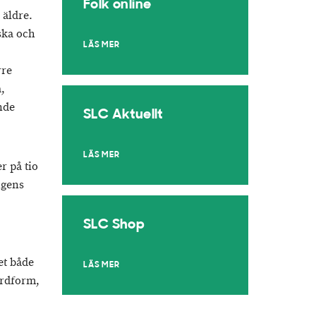
Folk online
 äldre.
ska och
LÄS MER
rre
,
nde
SLC Aktuellt
LÄS MER
r på tio
ngens
SLC Shop
et både
LÄS MER
årdform,