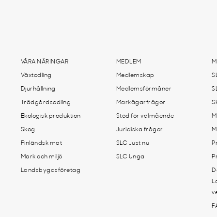
VÅRA NÄRINGAR
MEDLEM
M
Växtodling
Medlemskap
S
Djurhållning
Medlemsförmåner
S
Trädgårdsodling
Markägarfrågor
S
Ekologisk produktion
Stöd för välmående
M
Skog
Juridiska frågor
M
Finländsk mat
SLC Just nu
P
Mark och miljö
SLC Unga
P
Landsbygdsföretag
D
L
v
F