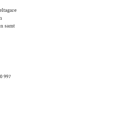
eltagare
n
on samt
00 997