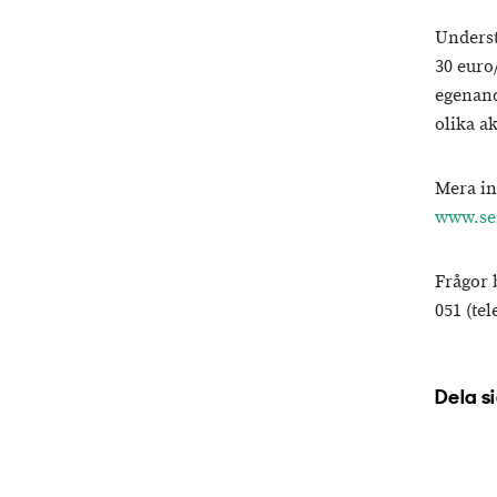
Underst
30 euro
egenand
olika a
Mera in
www.sem
Frågor 
051
(tel
Dela s