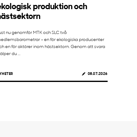
ekologisk produktion och
hästsektorn
ust nu genomför MTK och SLC två
edlemsbarometrar – en för ekologiska producenter
ch en för aktörer inom hästsektorn. Genom att svara
jälper du ...
YHETER
08.07.2026