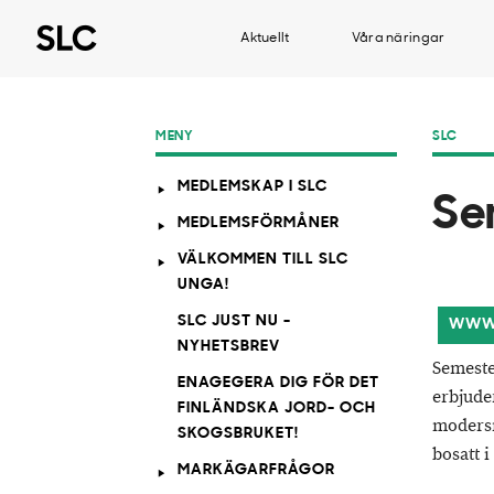
Aktuellt
Våra näringar
MENY
SLC
MEDLEMSKAP I SLC
​S
MEDLEMSFÖRMÅNER
VÄLKOMMEN TILL SLC
UNGA!
SLC JUST NU -
WWW.
NYHETSBREV
Semeste
ENAGEGERA DIG FÖR DET
erbjude
FINLÄNDSKA JORD- OCH
modersm
SKOGSBRUKET!
bosatt 
MARKÄGARFRÅGOR