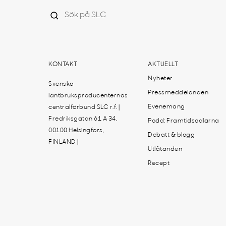
KONTAKT
AKTUELLT
Nyheter
Svenska
Pressmeddelanden
lantbruksproducenternas
Evenemang
centralförbund SLC r.f. |
Fredriksgatan 61 A 34,
Podd: Framtidsodlarna
00100 Helsingfors,
Debatt & blogg
FINLAND |
Utlåtanden
Recept