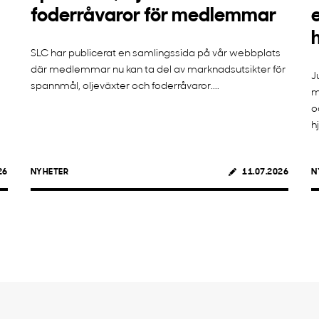
foderråvaror för medlemmar
SLC har publicerat en samlingssida på vår webbplats
där medlemmar nu kan ta del av marknadsutsikter för
J
spannmål, oljeväxter och foderråvaror....
m
o
h
26
NYHETER
11.07.2026
N