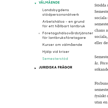
VÄLMÅENDE
Stödda 
​Landsbygdens
Semeste
stödpersonsnätverk
sociala 
Arbetshälsa – en grund
semeste
för ett hållbart lantbruk
chans a
Företagshälsovårdstjänster
sociala
för lantbruksföretagare
eller de
Kurser om välmående
Hjälp vid kriser
Semeste
​Semesterstöd
år. För
JURIDISKA FRÅGOR
sökande 
Förbund
semeste
fysiskt
utan en