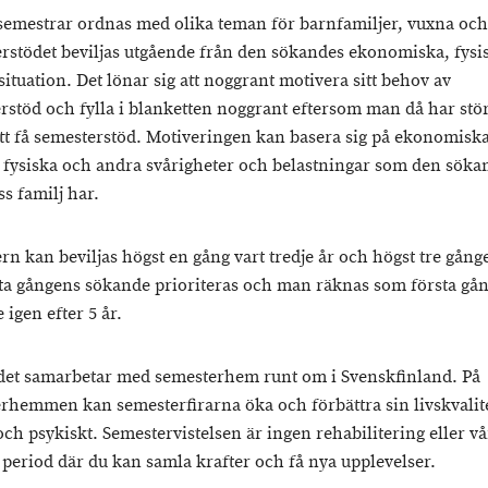
semestrar ordnas med olika teman för barnfamiljer, vuxna och
rstödet beviljas utgående från den sökandes ekonomiska, fysi
situation. Det lönar sig att noggrant motivera sitt behov av
rstöd och fylla i blanketten noggrant eftersom man då har stö
tt få semesterstöd. Motiveringen kan basera sig på ekonomiska
, fysiska och andra svårigheter och belastningar som den söka
ss familj har.
rn kan beviljas högst en gång vart tredje år och högst tre gånge
sta gångens sökande prioriteras och man räknas som första gå
igen efter 5 år.
et samarbetar med semesterhem runt om i Svenskfinland. På
rhemmen kan semesterfirarna öka och förbättra sin livskvalit
 och psykiskt. Semestervistelsen är ingen rehabilitering eller v
 period där du kan samla krafter och få nya upplevelser.