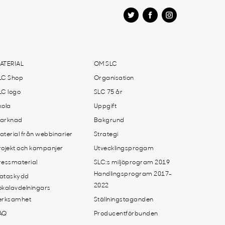
ATERIAL
OM SLC
LC Shop
Organisation
LC logo
SLC 75 år
kola
Uppgift
arknad
Bakgrund
aterial från webbinarier
Strategi
rojekt och kampanjer
Utvecklingsprogam
ressmaterial
SLC:s miljöprogram 2019
Handlingsprogram 2017-
ataskydd
2022
okalavdelningars
erksamhet
Ställningstaganden
AQ
Producentförbunden