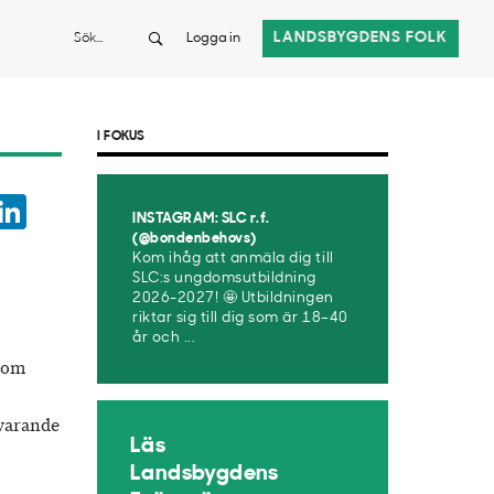
Sök
LANDSBYGDENS FOLK
Logga in
I FOKUS
ook
witter
LinkedIn
INSTAGRAM: SLC r.f.
App
(@bondenbehovs)
Kom ihåg att anmäla dig till
SLC:s ungdomsutbildning
2026-2027! 🤩 Utbildningen
riktar sig till dig som är 18–40
år och ...
 som
varande
Läs
Landsbygdens