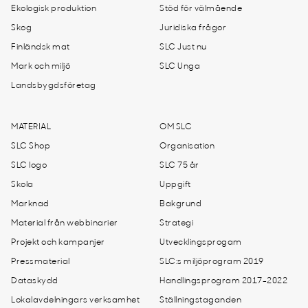
Ekologisk produktion
Stöd för välmående
Skog
Juridiska frågor
Finländsk mat
SLC Just nu
Mark och miljö
SLC Unga
Landsbygdsföretag
MATERIAL
OM SLC
SLC Shop
Organisation
SLC logo
SLC 75 år
Skola
Uppgift
Marknad
Bakgrund
Material från webbinarier
Strategi
Projekt och kampanjer
Utvecklingsprogam
Pressmaterial
SLC:s miljöprogram 2019
Dataskydd
Handlingsprogram 2017-2022
Lokalavdelningars verksamhet
Ställningstaganden