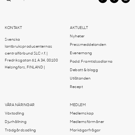
KONTAKT
AKTUELLT
Nyheter
Svenska
Pressmeddelanden
lantbruksproducenternas
Evenemang
centralförbund SLC r.f. |
Fredriksgatan 61 A 34, 00100
Podd: Framtidsodlarna
Helsingfors, FINLAND |
Debatt & blogg
Utlåtanden
Recept
VÅRA NÄRINGAR
MEDLEM
Växtodling
Medlemskap
Djurhållning
Medlemsförmåner
Trädgårdsodling
Markägarfrågor