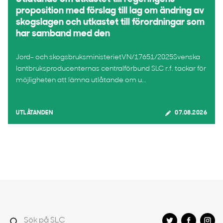
proposition med förslag till lag om ändring av
skogslagen och utkastet till förordningar som
har samband med den
Jord- och skogsbruksministerietVN/17651/2025Svenska
lantbruksproducenternas centralförbund SLC r.f. tackar för
möjligheten att lämna utlåtande om u...
UTLÅTANDEN
07.08.2026