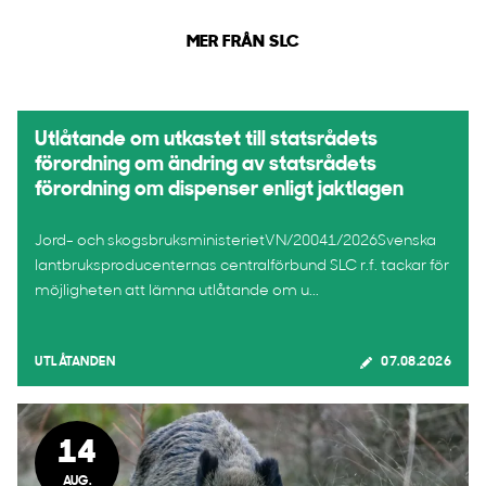
MER FRÅN SLC
Utlåtande om utkastet till statsrådets
förordning om ändring av statsrådets
förordning om dispenser enligt jaktlagen
Jord- och skogsbruksministerietVN/20041/2026Svenska
lantbruksproducenternas centralförbund SLC r.f. tackar för
möjligheten att lämna utlåtande om u...
UTLÅTANDEN
07.08.2026
14
AUG.