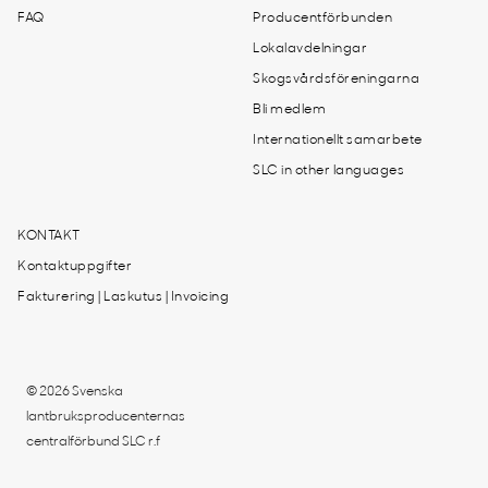
FAQ
Producentförbunden
Lokalavdelningar
Skogsvårdsföreningarna
Bli medlem
Internationellt samarbete
SLC in other languages
KONTAKT
Kontaktuppgifter
Fakturering | Laskutus | Invoicing
© 2026 Svenska
lantbruksproducenternas
centralförbund SLC r.f