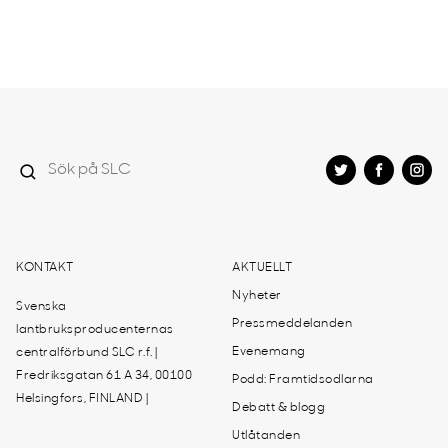
KONTAKT
AKTUELLT
Nyheter
Svenska
Pressmeddelanden
lantbruksproducenternas
Evenemang
centralförbund SLC r.f. |
Fredriksgatan 61 A 34, 00100
Podd: Framtidsodlarna
Helsingfors, FINLAND |
Debatt & blogg
Utlåtanden