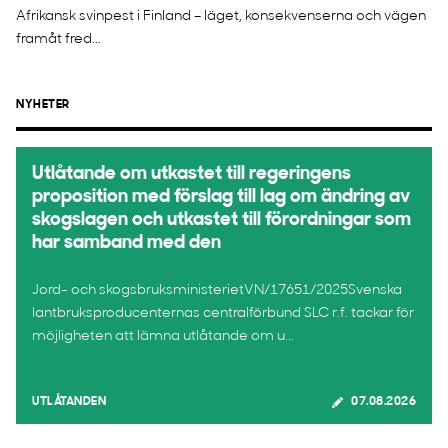
Afrikansk svinpest i Finland – läget, konsekvenserna och vägen
framåt fred...
NYHETER
Utlåtande om utkastet till regeringens
proposition med förslag till lag om ändring av
skogslagen och utkastet till förordningar som
har samband med den
Jord- och skogsbruksministerietVN/17651/2025Svenska
lantbruksproducenternas centralförbund SLC r.f. tackar för
möjligheten att lämna utlåtande om u...
UTLÅTANDEN
07.08.2026