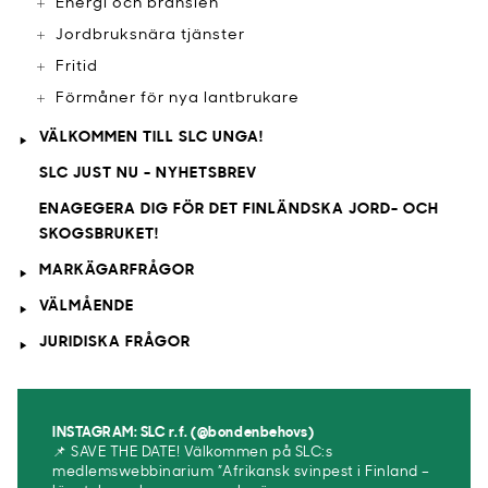
Energi och bränslen
Jordbruksnära tjänster
Fritid
Förmåner för nya lantbrukare
VÄLKOMMEN TILL SLC UNGA!
SLC JUST NU - NYHETSBREV
ENAGEGERA DIG FÖR DET FINLÄNDSKA JORD- OCH
SKOGSBRUKET!
MARKÄGARFRÅGOR
VÄLMÅENDE
JURIDISKA FRÅGOR
INSTAGRAM: SLC r.f. (@bondenbehovs)
📌 SAVE THE DATE! Välkommen på SLC:s
medlemswebbinarium ”Afrikansk svinpest i Finland –