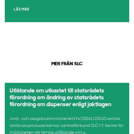
LÄS MER
MER FRÅN SLC
Utlåtande om utkastet till statsrådets
förordning om ändring av statsrådets
förordning om dispenser enligt jaktlagen
Jord- och skogsbruksministerietVN/20041/2026Svenska
lantbruksproducenternas centralförbund SLC r.f. tackar för
möjligheten att lämna utlåtande om u...