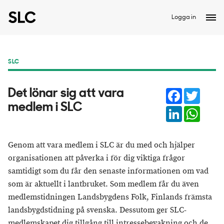
Logga in
SLC
Facebook
Twitter
​Det lönar sig att vara
medlem i SLC
LinkedIn
Whats
Genom att vara medlem i SLC är du med och hjälper
organisationen att påverka i för dig viktiga frågor
samtidigt som du får den senaste informationen om vad
som är aktuellt i lantbruket. Som medlem får du även
medlemstidningen Landsbygdens Folk, Finlands främsta
landsbygdstidning på svenska. Dessutom ger SLC-
medlemskapet dig tillgång till intressebevakning och de