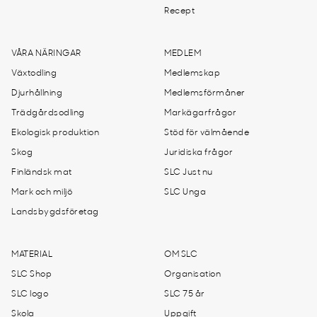
Recept
VÅRA NÄRINGAR
MEDLEM
Växtodling
Medlemskap
Djurhållning
Medlemsförmåner
Trädgårdsodling
Markägarfrågor
Ekologisk produktion
Stöd för välmående
Skog
Juridiska frågor
Finländsk mat
SLC Just nu
Mark och miljö
SLC Unga
Landsbygdsföretag
MATERIAL
OM SLC
SLC Shop
Organisation
SLC logo
SLC 75 år
Skola
Uppgift