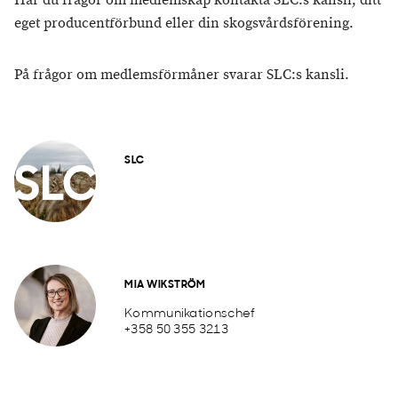
Har du frågor om medlemskap kontakta SLC:s kansli, ditt
eget producentförbund eller din skogsvårdsförening.
På frågor om medlemsförmåner svarar SLC:s kansli.
SLC
MIA WIKSTRÖM
Kommunikationschef
+358 50 355 3213