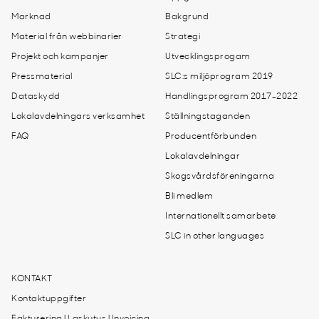
Marknad
Bakgrund
Material från webbinarier
Strategi
Projekt och kampanjer
Utvecklingsprogam
Pressmaterial
SLC:s miljöprogram 2019
Dataskydd
Handlingsprogram 2017-2022
Lokalavdelningars verksamhet
Ställningstaganden
FAQ
Producentförbunden
Lokalavdelningar
Skogsvårdsföreningarna
Bli medlem
Internationellt samarbete
SLC in other languages
KONTAKT
Kontaktuppgifter