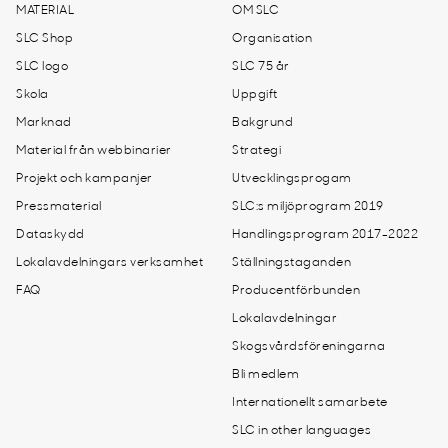
MATERIAL
OM SLC
SLC Shop
Organisation
SLC logo
SLC 75 år
Skola
Uppgift
Marknad
Bakgrund
Material från webbinarier
Strategi
Projekt och kampanjer
Utvecklingsprogam
Pressmaterial
SLC:s miljöprogram 2019
Dataskydd
Handlingsprogram 2017-2022
Lokalavdelningars verksamhet
Ställningstaganden
FAQ
Producentförbunden
Lokalavdelningar
Skogsvårdsföreningarna
Bli medlem
Internationellt samarbete
SLC in other languages