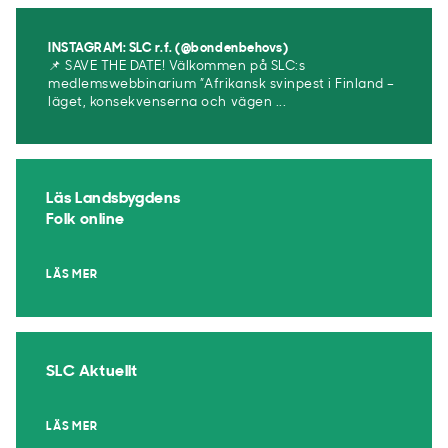
INSTAGRAM: SLC r.f. (@bondenbehovs)
📌 SAVE THE DATE! Välkommen på SLC:s
medlemswebbinarium ”Afrikansk svinpest i Finland –
läget, konsekvenserna och vägen ...
Läs Landsbygdens
Folk online
LÄS MER
SLC Aktuellt
LÄS MER