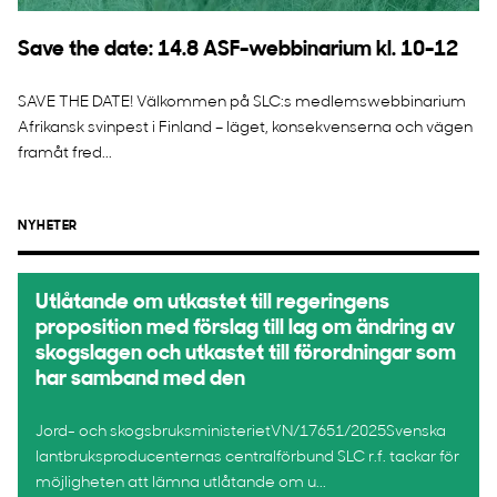
Save the date: 14.8 ASF-webbinarium kl. 10-12
SAVE THE DATE! Välkommen på SLC:s medlemswebbinarium
Afrikansk svinpest i Finland – läget, konsekvenserna och vägen
framåt fred...
NYHETER
Utlåtande om utkastet till regeringens
proposition med förslag till lag om ändring av
skogslagen och utkastet till förordningar som
har samband med den
Jord- och skogsbruksministerietVN/17651/2025Svenska
lantbruksproducenternas centralförbund SLC r.f. tackar för
möjligheten att lämna utlåtande om u...