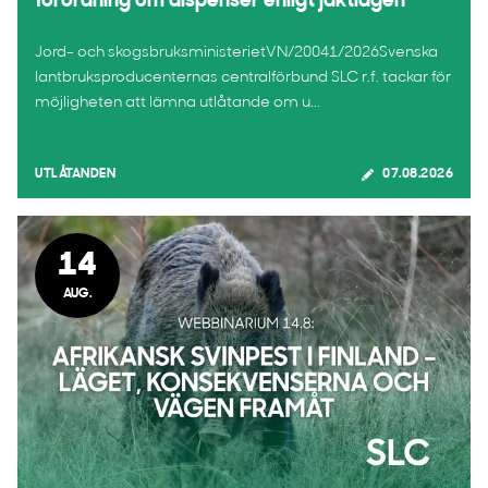
förordning om dispenser enligt jaktlagen
Jord- och skogsbruksministerietVN/20041/2026Svenska
lantbruksproducenternas centralförbund SLC r.f. tackar för
möjligheten att lämna utlåtande om u...
UTLÅTANDEN
07.08.2026
14
AUG.