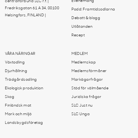
Evenemang
centralförbund SLC r.f. |
Fredriksgatan 61 A 34, 00100
Podd: Framtidsodlarna
Helsingfors, FINLAND |
Debatt & blogg
Utlåtanden
Recept
VÅRA NÄRINGAR
MEDLEM
Växtodling
Medlemskap
Djurhållning
Medlemsförmåner
Trädgårdsodling
Markägarfrågor
Ekologisk produktion
Stöd för välmående
Skog
Juridiska frågor
Finländsk mat
SLC Just nu
Mark och miljö
SLC Unga
Landsbygdsföretag