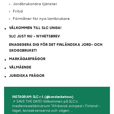
Jordbruksnära tjänster
Fritid
Förmåner för nya lantbrukare
VÄLKOMMEN TILL SLC UNGA!
SLC JUST NU - NYHETSBREV
ENAGEGERA DIG FÖR DET FINLÄNDSKA JORD- OCH
SKOGSBRUKET!
MARKÄGARFRÅGOR
VÄLMÅENDE
JURIDISKA FRÅGOR
INSTAGRAM: SLC r.f. (@bondenbehovs)
📌 SAVE THE DATE! Välkommen på SLC:s
medlemswebbinarium ”Afrikansk svinpest i Finland –
läget, konsekvenserna och vägen ...