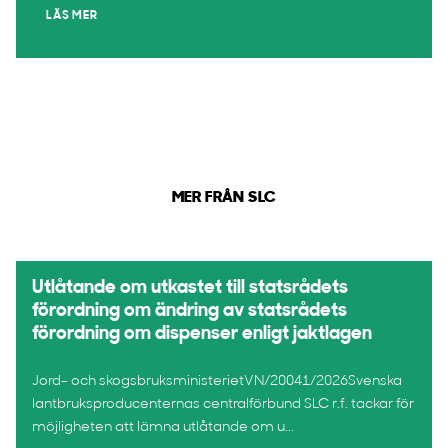
LÄS MER
MER FRÅN SLC
Utlåtande om utkastet till statsrådets
förordning om ändring av statsrådets
förordning om dispenser enligt jaktlagen
Jord- och skogsbruksministerietVN/20041/2026Svenska
lantbruksproducenternas centralförbund SLC r.f. tackar för
möjligheten att lämna utlåtande om u...