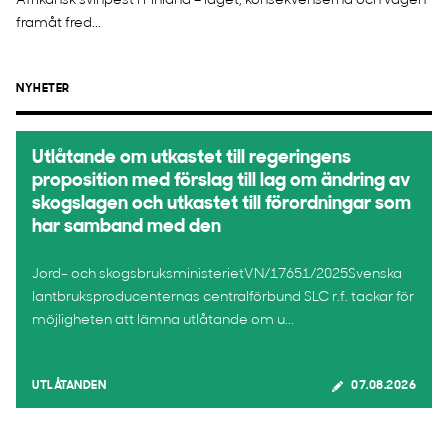
Afrikansk svinpest i Finland – läget, konsekvenserna och vägen
framåt fred...
NYHETER
Utlåtande om utkastet till regeringens
proposition med förslag till lag om ändring av
skogslagen och utkastet till förordningar som
har samband med den
Jord- och skogsbruksministerietVN/17651/2025Svenska
lantbruksproducenternas centralförbund SLC r.f. tackar för
möjligheten att lämna utlåtande om u...
UTLÅTANDEN
07.08.2026