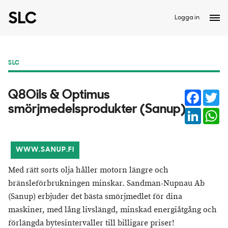
Logga in
SLC
Facebo
Tw
​Q8Oils & Optimus
smörjmedelsprodukter (Sanup)
Linked
W
WWW.SANUP.FI
Med rätt sorts olja håller motorn längre och
bränsleförbrukningen minskar. Sandman-Nupnau Ab
(Sanup) erbjuder det bästa smörjmedlet för dina
maskiner, med lång livslängd, minskad energiåtgång och
förlängda bytesintervaller till billigare priser!