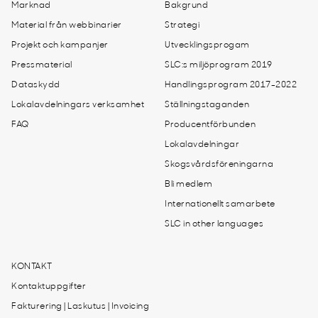
Marknad
Bakgrund
Material från webbinarier
Strategi
Projekt och kampanjer
Utvecklingsprogam
Pressmaterial
SLC:s miljöprogram 2019
Dataskydd
Handlingsprogram 2017-2022
Lokalavdelningars verksamhet
Ställningstaganden
FAQ
Producentförbunden
Lokalavdelningar
Skogsvårdsföreningarna
Bli medlem
Internationellt samarbete
SLC in other languages
KONTAKT
Kontaktuppgifter
Fakturering | Laskutus | Invoicing