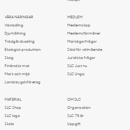
Recept
VÅRA NÄRINGAR
MEDLEM
Växtodling
Medlemskap
Djurhållning
Medlemsförmåner
Trädgårdsodling
Markägarfrågor
Ekologisk produktion
Stöd för välmående
Skog
Juridiska frågor
Finländsk mat
SLC Just nu
Mark och miljö
SLC Unga
Landsbygdsföretag
MATERIAL
OM SLC
SLC Shop
Organisation
SLC logo
SLC 75 år
Skola
Uppgift