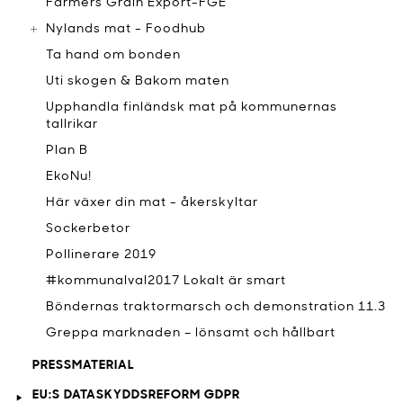
Farmers Grain Export-FGE
Nylands mat - Foodhub
Ta hand om bonden
Uti skogen & Bakom maten
Upphandla finländsk mat på kommunernas
tallrikar
Plan B
EkoNu!
Här växer din mat - åkerskyltar
Sockerbetor
Pollinerare 2019
#kommunalval2017 Lokalt är smart
Böndernas traktormarsch och demonstration 11.3
Greppa marknaden – lönsamt och hållbart
PRESSMATERIAL
EU:S DATASKYDDSREFORM GDPR