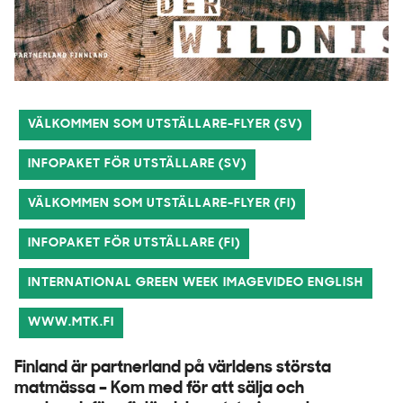
VÄLKOMMEN SOM UTSTÄLLARE-FLYER (SV)
INFOPAKET FÖR UTSTÄLLARE (SV)
VÄLKOMMEN SOM UTSTÄLLARE-FLYER (FI)
INFOPAKET FÖR UTSTÄLLARE (FI)
INTERNATIONAL GREEN WEEK IMAGEVIDEO ENGLISH
WWW.MTK.FI
Finland är partnerland på världens största
matmässa – Kom med för att sälja och