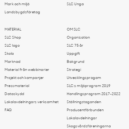
Mark och miljö
SLC Unga
Landsbygdsföretag
MATERIAL
OM SLC
SLC Shop
Organisation
SLC logo
SLC 75 år
Skola
Uppgift
Marknad
Bakgrund
Material från webbinarier
Strategi
Projekt och kampanjer
Utvecklingsprogam
Pressmaterial
SLC:s miljöprogram 2019
Dataskydd
Handlingsprogram 2017-2022
Lokalavdelningars verksamhet
Ställningstaganden
FAQ
Producentförbunden
Lokalavdelningar
Skogsvårdsföreningarna