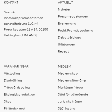
KONTAKT
AKTUELLT
Nyheter
Svenska
Pressmeddelanden
lantbruksproducenternas
Evenemang
centralförbund SLC r.f. |
Fredriksgatan 61 A 34, 00100
Podd: Framtidsodlarna
Helsingfors, FINLAND |
Debatt & blogg
Utlåtanden
Recept
VÅRA NÄRINGAR
MEDLEM
Växtodling
Medlemskap
Djurhållning
Medlemsförmåner
Trädgårdsodling
Markägarfrågor
Ekologisk produktion
Stöd för välmående
Skog
Juridiska frågor
Finländsk mat
SLC Just nu