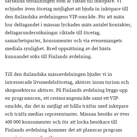
särskilda utställningen som är riktad till inköpare. Vi
erbjuder även företag möjlighet att bjuda in inköpare till
den finländska avdelningens VIP-område. För att mäta
hur deltagandet i mässan lyckades mäts antalet kontakter,
deltagarundersökningar riktade till företag,
samarbetsparter, konsumenter och via evenemangets
mediala synlighet. Bred uppsättning av det bästa
kunnandet söks till Finlands avdelning.
Till den finländska mässavdelningen bjuder vi in
intresserade livsmedelsföretag, aktörer inom turism och
skogssektorns aktörer. På Finlands avdelning byggs upp
en programscen, ett restaurangområde samt ett VIP-
område, där det är möjligt att hålla träffar med inköpare
och träffa medias representanter. Mässan besöks av över
400 000 konsumenter och för att locka besökare till
Finlands avdelning kommer det att planeras program