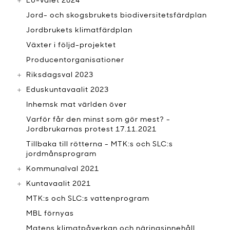
EU-valet 2024
Jord- och skogsbrukets biodiversitetsfärdplan
Jordbrukets klimatfärdplan
Växter i följd-projektet
Producentorganisationer
Riksdagsval 2023
Eduskuntavaalit 2023
Inhemsk mat världen över
Varför får den minst som gör mest? -
Jordbrukarnas protest 17.11.2021
Tillbaka till rötterna - MTK:s och SLC:s
jordmånsprogram
Kommunalval 2021
Kuntavaalit 2021
MTK:s och SLC:s vattenprogram
MBL förnyas
Matens klimatpåverkan och näringsinnehåll