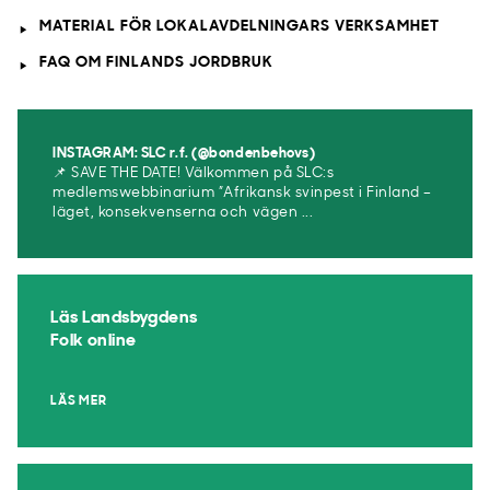
MATERIAL FÖR LOKALAVDELNINGARS VERKSAMHET
FAQ OM FINLANDS JORDBRUK
INSTAGRAM: SLC r.f. (@bondenbehovs)
📌 SAVE THE DATE! Välkommen på SLC:s
medlemswebbinarium ”Afrikansk svinpest i Finland –
läget, konsekvenserna och vägen ...
Läs Landsbygdens
Folk online
LÄS MER