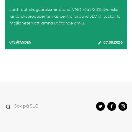
Jord- och skogsbruksministerietVN/17651/2025Svenska
lantbruksproducenternas centralförbund SLC r.f. tackar för
möjligheten att lämna utlåtande om u...
UTLÅTANDEN
07.08.2026