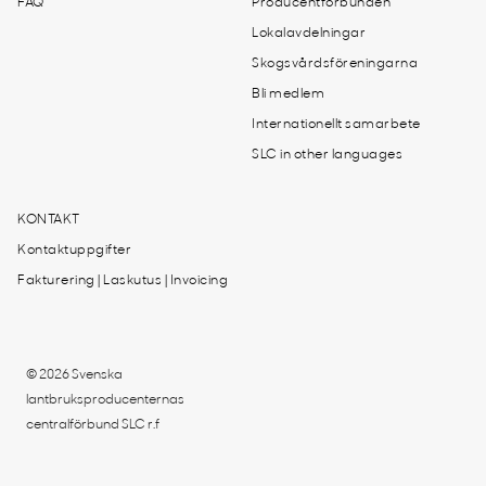
FAQ
Producentförbunden
Lokalavdelningar
Skogsvårdsföreningarna
Bli medlem
Internationellt samarbete
SLC in other languages
KONTAKT
Kontaktuppgifter
Fakturering | Laskutus | Invoicing
© 2026 Svenska
lantbruksproducenternas
centralförbund SLC r.f