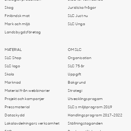
Skog
Juridiska frågor
Finländsk mat
SLC Just nu
Mark och miljö
SLC Unga
Landsbygdsföretag
MATERIAL
OM SLC
SLC Shop
Organisation
SLC logo
SLC 75 år
Skola
Uppgift
Marknad
Bakgrund
Material från webbinarier
Strategi
Projekt och kampanjer
Utvecklingsprogam
Pressmaterial
SLC:s miljöprogram 2019
Dataskydd
Handlingsprogram 2017-2022
Lokalavdelningars verksamhet
Ställningstaganden