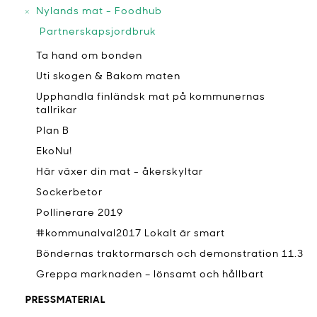
Nylands mat - Foodhub
Partnerskapsjordbruk
Ta hand om bonden
Uti skogen & Bakom maten
Upphandla finländsk mat på kommunernas
tallrikar
Plan B
EkoNu!
Här växer din mat - åkerskyltar
Sockerbetor
Pollinerare 2019
#kommunalval2017 Lokalt är smart
Böndernas traktormarsch och demonstration 11.3
Greppa marknaden – lönsamt och hållbart
PRESSMATERIAL