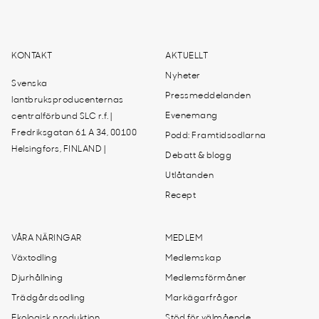
KONTAKT
AKTUELLT
Nyheter
Svenska
Pressmeddelanden
lantbruksproducenternas
Evenemang
centralförbund SLC r.f. |
Fredriksgatan 61 A 34, 00100
Podd: Framtidsodlarna
Helsingfors, FINLAND |
Debatt & blogg
Utlåtanden
Recept
VÅRA NÄRINGAR
MEDLEM
Växtodling
Medlemskap
Djurhållning
Medlemsförmåner
Trädgårdsodling
Markägarfrågor
Ekologisk produktion
Stöd för välmående