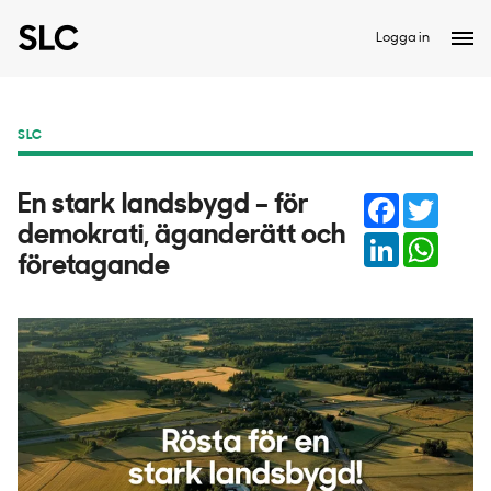
Logga in
SLC
Facebook
Twitter
En stark landsbygd – för
demokrati, äganderätt och
LinkedIn
Whats
företagande