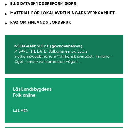
EU:S DATASKYDDSREFORM GDPR
MATERIAL FÖR LOKALAVDELNINGARS VERKSAMHET
FAQ OM FINLANDS JORDBRUK
INSTAGRAM: SLC r.f. (@bondenbehovs)
📌 SAVE THE DATE! Välkommen på SLC:s
medlemswebbinarium ”Afrikansk svinpest i Finland –
läget, konsekvenserna och vägen ...
Läs Landsbygdens
Folk online
LÄS MER