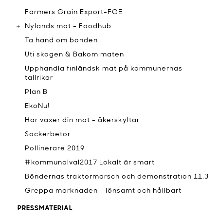
Farmers Grain Export-FGE
Nylands mat - Foodhub
Ta hand om bonden
Uti skogen & Bakom maten
Upphandla finländsk mat på kommunernas
tallrikar
Plan B
EkoNu!
Här växer din mat - åkerskyltar
Sockerbetor
Pollinerare 2019
#kommunalval2017 Lokalt är smart
Böndernas traktormarsch och demonstration 11.3
Greppa marknaden – lönsamt och hållbart
PRESSMATERIAL