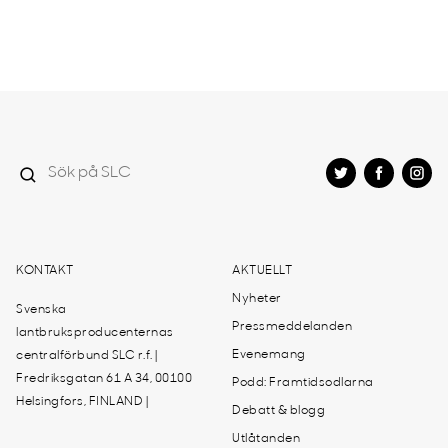
KONTAKT
AKTUELLT
Nyheter
Svenska
Pressmeddelanden
lantbruksproducenternas
Evenemang
centralförbund SLC r.f. |
Fredriksgatan 61 A 34, 00100
Podd: Framtidsodlarna
Helsingfors, FINLAND |
Debatt & blogg
Utlåtanden