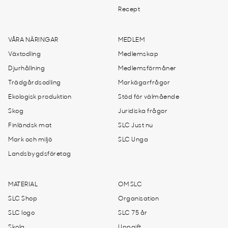
Recept
VÅRA NÄRINGAR
MEDLEM
Växtodling
Medlemskap
Djurhållning
Medlemsförmåner
Trädgårdsodling
Markägarfrågor
Ekologisk produktion
Stöd för välmående
Skog
Juridiska frågor
Finländsk mat
SLC Just nu
Mark och miljö
SLC Unga
Landsbygdsföretag
MATERIAL
OM SLC
SLC Shop
Organisation
SLC logo
SLC 75 år
Skola
Uppgift