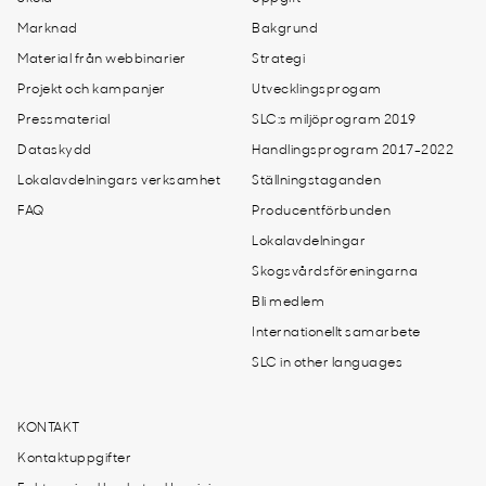
Marknad
Bakgrund
Material från webbinarier
Strategi
Projekt och kampanjer
Utvecklingsprogam
Pressmaterial
SLC:s miljöprogram 2019
Dataskydd
Handlingsprogram 2017-2022
Lokalavdelningars verksamhet
Ställningstaganden
FAQ
Producentförbunden
Lokalavdelningar
Skogsvårdsföreningarna
Bli medlem
Internationellt samarbete
SLC in other languages
KONTAKT
Kontaktuppgifter