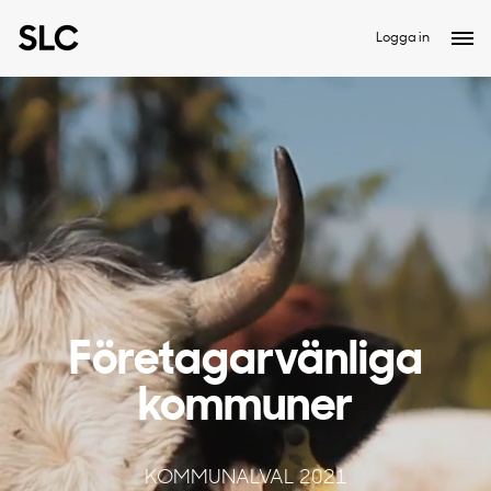
Logga in
Företagarvänliga
kommuner
KOMMUNALVAL 2021