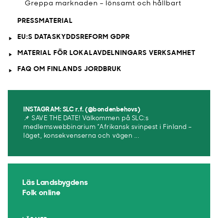
Greppa marknaden – lönsamt och hållbart
PRESSMATERIAL
EU:S DATASKYDDSREFORM GDPR
MATERIAL FÖR LOKALAVDELNINGARS VERKSAMHET
FAQ OM FINLANDS JORDBRUK
INSTAGRAM: SLC r.f. (@bondenbehovs)
📌 SAVE THE DATE! Välkommen på SLC:s
medlemswebbinarium ”Afrikansk svinpest i Finland –
läget, konsekvenserna och vägen ...
Läs Landsbygdens
Folk online