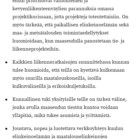
ensin priorisoivat valtionteiden ja
kevyenliikenteenväylien parannuksia omassa
projektikorissaan, jotta projekteja toteutettaisiin. On
myös tärkeää, että paikallisen elinkeinoelämän sekä
maa- ja metsätalouden toimintaedellytykset
huomioidaan, kun maaseudulla panostetaan tie- ja
liikenneprojekteihin.
Kaikkien liikenneratkaisujen suunnittelussa kunnan
tulee huomioida, että teillä on kyettävä kulkemaan
myös suurilla maatalouskoneilla, isoilla
kulkuvälineillä ja erikoiskuljetuksilla.
Kunnallinen tuki yksityisille teille on tärkeä väline,
jonka avulla maaseudun tiestön kuntoa voidaan
ylläpitää, mikä tukee asumista ja yrittämistä.
Joustava, nopea ja luotettava verkkoyhteys kuuluu
elinkeinoelämän ja maatalouselinkeinojen