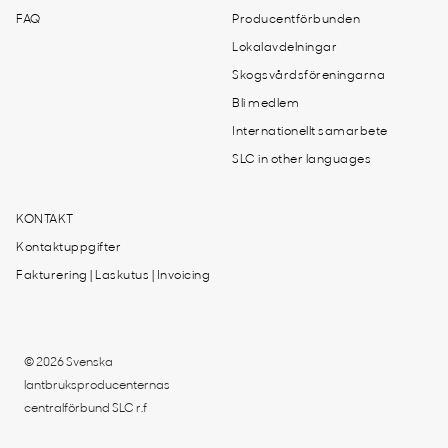
FAQ
Producentförbunden
Lokalavdelningar
Skogsvårdsföreningarna
Bli medlem
Internationellt samarbete
SLC in other languages
KONTAKT
Kontaktuppgifter
Fakturering | Laskutus | Invoicing
© 2026 Svenska
lantbruksproducenternas
centralförbund SLC r.f