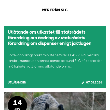
MER FRÅN SLC
Utlåtande om utkastet till statsrådets
förordning om ändring av statsrådets
förordning om dispenser enligt jaktlagen
Jord- och skogsbruksministerietVN/20041/2026Svenska
lantbruksproducenternas centralförbund SLC r.f. tackar för
möjligheten att lämna utlåtande om u...
UTLÅTANDEN
07.08.2026
14
AUG.