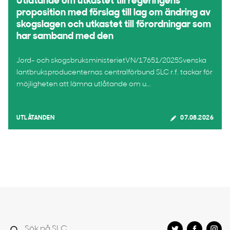
Utlåtande om utkastet till regeringens
proposition med förslag till lag om ändring av
skogslagen och utkastet till förordningar som
har samband med den
Jord- och skogsbruksministerietVN/17651/2025Svenska
lantbruksproducenternas centralförbund SLC r.f. tackar för
möjligheten att lämna utlåtande om u...
UTLÅTANDEN
07.08.2026