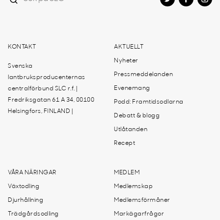
KONTAKT
AKTUELLT
Nyheter
Svenska
Pressmeddelanden
lantbruksproducenternas
Evenemang
centralförbund SLC r.f. |
Fredriksgatan 61 A 34, 00100
Podd: Framtidsodlarna
Helsingfors, FINLAND |
Debatt & blogg
Utlåtanden
Recept
VÅRA NÄRINGAR
MEDLEM
Växtodling
Medlemskap
Djurhållning
Medlemsförmåner
Trädgårdsodling
Markägarfrågor