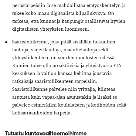
perustarpeisiin ja se mahdollistaa etätyöskentelyn ja
tukee koko maan digitaalista kilpailukykyä. On
tärkeää, että kunnat ja kaupungit osallistuvat hyvien
digitaalisten yhteyksien luomiseen.
Saaristoliikenne, joka pitää sisällään tiekuntien
lauttoja, vaijerilauttoja, maantielauttoja sekä
yhteysliikenteen, on suurten muutosten edessä.
Kuntien tulee olla proaktiivisia ja yhteistyössä ELY-
keskuksen ja valtion kanssa kehittää joustavia
ratkaisuja saaristoliikenteen tarpeisiin.
Saaristoliikenne palvelee niin yrittäjiä, kiinteää
asutusta kuin vapaa-ajan asutustakin ja lisäksi se
palvelee esimerkiksi koululaisten ja kotihoidon sekä
kotisairaanhoidon tarpeita.
Tutustu kuntavaaliteemoihimme