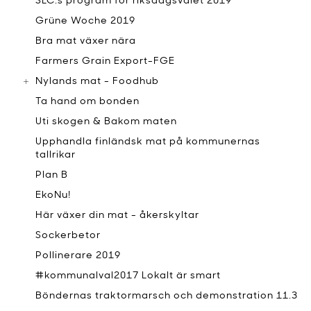
SLC:s program för riksdagsvalet 2019
Grüne Woche 2019
Bra mat växer nära
Farmers Grain Export-FGE
Nylands mat - Foodhub
Ta hand om bonden
Uti skogen & Bakom maten
Upphandla finländsk mat på kommunernas
tallrikar
Plan B
EkoNu!
Här växer din mat - åkerskyltar
Sockerbetor
Pollinerare 2019
#kommunalval2017 Lokalt är smart
Böndernas traktormarsch och demonstration 11.3