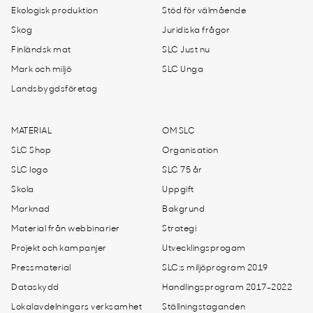
Ekologisk produktion
Stöd för välmående
Skog
Juridiska frågor
Finländsk mat
SLC Just nu
Mark och miljö
SLC Unga
Landsbygdsföretag
MATERIAL
OM SLC
SLC Shop
Organisation
SLC logo
SLC 75 år
Skola
Uppgift
Marknad
Bakgrund
Material från webbinarier
Strategi
Projekt och kampanjer
Utvecklingsprogam
Pressmaterial
SLC:s miljöprogram 2019
Dataskydd
Handlingsprogram 2017-2022
Lokalavdelningars verksamhet
Ställningstaganden