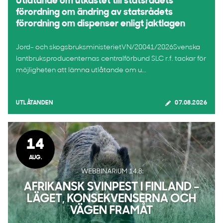
Utlåtande om utkastet till statsrådets
förordning om ändring av statsrådets
förordning om dispenser enligt jaktlagen
Jord- och skogsbruksministerietVN/20041/2026Svenska
lantbruksproducenternas centralförbund SLC r.f. tackar för
möjligheten att lämna utlåtande om u...
UTLÅTANDEN
07.08.2026
14
AUG.