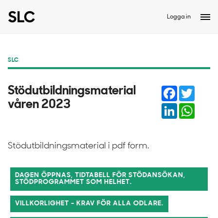
Logga in
SLC
Facebook
Twitter
Stödutbildningsmaterial
våren 2023
LinkedIn
Whats
Stödutbildningsmaterial i pdf form.
DAGEN ÖPPNAS, TIDTABELL FÖR STÖDANSÖKAN,
STÖDPROGRAMMET SOM HELHET.
VILLKORLIGHET - KRAV FÖR ALLA ODLARE.