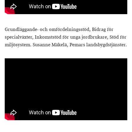
Grundläggande- och omfördelningsstöd, Bidrag för
specialväxter, Inkomststöd för unga jordbrukare, Stöd för
miljösystem. Susanne Mäkelä, Pemars landsbygdstjänster.