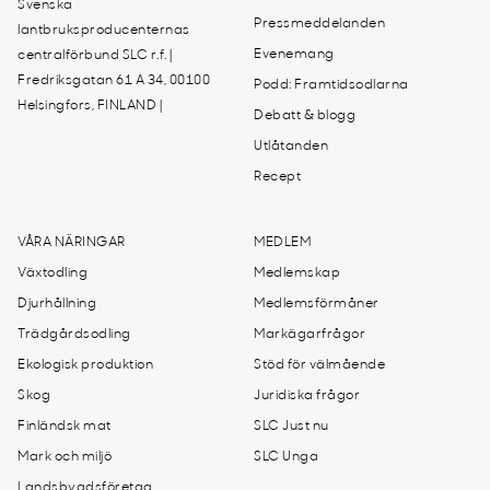
Svenska
Pressmeddelanden
lantbruksproducenternas
Evenemang
centralförbund SLC r.f. |
Fredriksgatan 61 A 34, 00100
Podd: Framtidsodlarna
Helsingfors, FINLAND |
Debatt & blogg
Utlåtanden
Recept
VÅRA NÄRINGAR
MEDLEM
Växtodling
Medlemskap
Djurhållning
Medlemsförmåner
Trädgårdsodling
Markägarfrågor
Ekologisk produktion
Stöd för välmående
Skog
Juridiska frågor
Finländsk mat
SLC Just nu
Mark och miljö
SLC Unga
Landsbygdsföretag