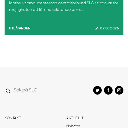
lantbruksproducenternas centralförbund SLC r.f. tackar för
möjligheten att lämna utlåtande om u...
UTLÅTANDEN
07.08.2026
KONTAKT
AKTUELLT
Nyheter