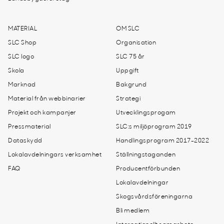
MATERIAL
OM SLC
SLC Shop
Organisation
SLC logo
SLC 75 år
Skola
Uppgift
Marknad
Bakgrund
Material från webbinarier
Strategi
Projekt och kampanjer
Utvecklingsprogam
Pressmaterial
SLC:s miljöprogram 2019
Dataskydd
Handlingsprogram 2017-2022
Lokalavdelningars verksamhet
Ställningstaganden
FAQ
Producentförbunden
Lokalavdelningar
Skogsvårdsföreningarna
Bli medlem