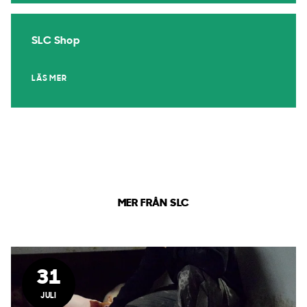
SLC Shop
LÄS MER
MER FRÅN SLC
31
JULI