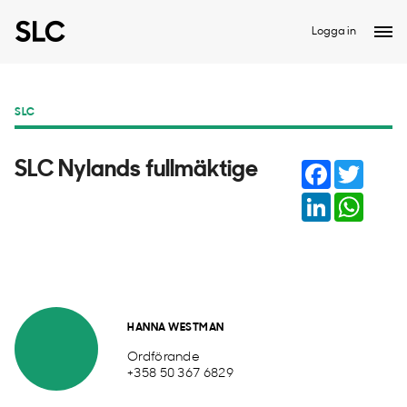
Logga in
SLC
Facebook
Twitter
SLC Nylands fullmäktige
LinkedIn
Whats
HANNA WESTMAN
Ordförande
+358 50 367 6829