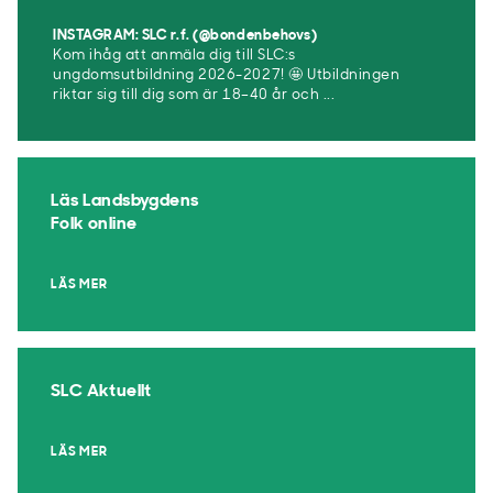
INSTAGRAM: SLC r.f. (@bondenbehovs)
Kom ihåg att anmäla dig till SLC:s
ungdomsutbildning 2026-2027! 🤩 Utbildningen
riktar sig till dig som är 18–40 år och ...
Läs Landsbygdens
Folk online
LÄS MER
SLC Aktuellt
LÄS MER