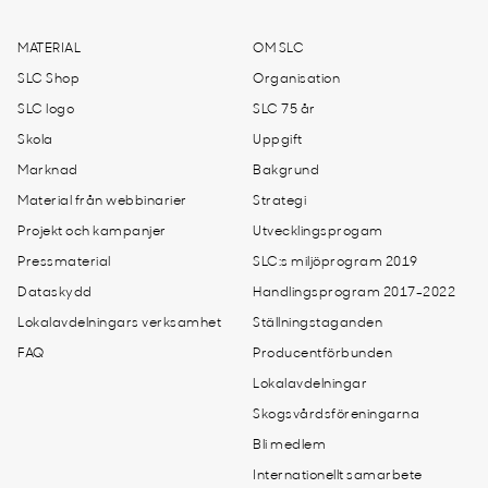
MATERIAL
OM SLC
SLC Shop
Organisation
SLC logo
SLC 75 år
Skola
Uppgift
Marknad
Bakgrund
Material från webbinarier
Strategi
Projekt och kampanjer
Utvecklingsprogam
Pressmaterial
SLC:s miljöprogram 2019
Dataskydd
Handlingsprogram 2017-2022
Lokalavdelningars verksamhet
Ställningstaganden
FAQ
Producentförbunden
Lokalavdelningar
Skogsvårdsföreningarna
Bli medlem
Internationellt samarbete