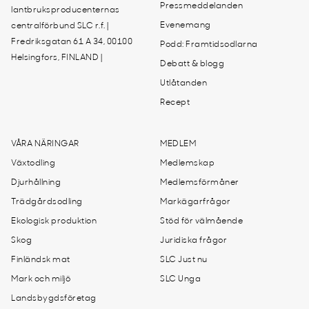
Pressmeddelanden
lantbruksproducenternas
Evenemang
centralförbund SLC r.f. |
Fredriksgatan 61 A 34, 00100
Podd: Framtidsodlarna
Helsingfors, FINLAND |
Debatt & blogg
Utlåtanden
Recept
VÅRA NÄRINGAR
MEDLEM
Växtodling
Medlemskap
Djurhållning
Medlemsförmåner
Trädgårdsodling
Markägarfrågor
Ekologisk produktion
Stöd för välmående
Skog
Juridiska frågor
Finländsk mat
SLC Just nu
Mark och miljö
SLC Unga
Landsbygdsföretag