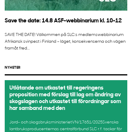
Save the date: 14.8 ASF-webbinarium kl. 10-12
SAVE THE DATE! Välkommen på SLC:s medlemswebbinarium
Afrikansk svinpest i Finland – läget, konsekvenserna och vägen
framåt fred...
NYHETER
Utlåtande om utkastet till regeringens
proposition med förslag till lag om ändring av
skogslagen och utkastet till förordningar som
har samband med den
Jord- och skogsbruksministerietVN/17651/2025Svenska
lantbruksproducenternas centralförbund SLC r.f. tackar för