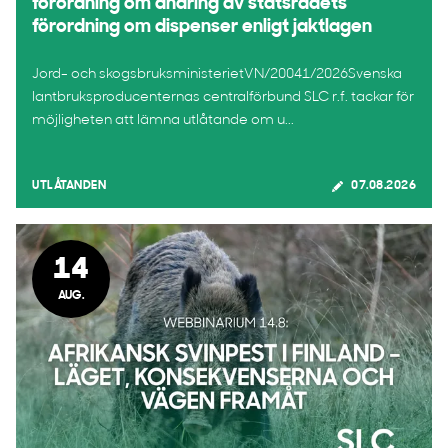
förordning om ändring av statsrådets
förordning om dispenser enligt jaktlagen
Jord- och skogsbruksministerietVN/20041/2026Svenska
lantbruksproducenternas centralförbund SLC r.f. tackar för
möjligheten att lämna utlåtande om u...
UTLÅTANDEN
07.08.2026
14
AUG.