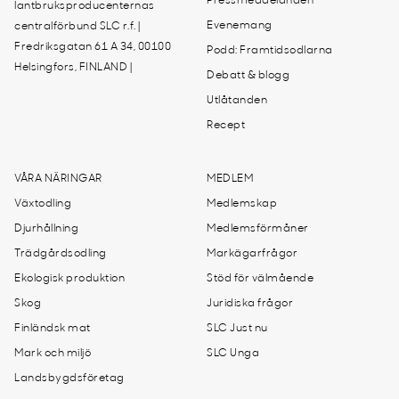
Pressmeddelanden
lantbruksproducenternas
Evenemang
centralförbund SLC r.f. |
Fredriksgatan 61 A 34, 00100
Podd: Framtidsodlarna
Helsingfors, FINLAND |
Debatt & blogg
Utlåtanden
Recept
VÅRA NÄRINGAR
MEDLEM
Växtodling
Medlemskap
Djurhållning
Medlemsförmåner
Trädgårdsodling
Markägarfrågor
Ekologisk produktion
Stöd för välmående
Skog
Juridiska frågor
Finländsk mat
SLC Just nu
Mark och miljö
SLC Unga
Landsbygdsföretag