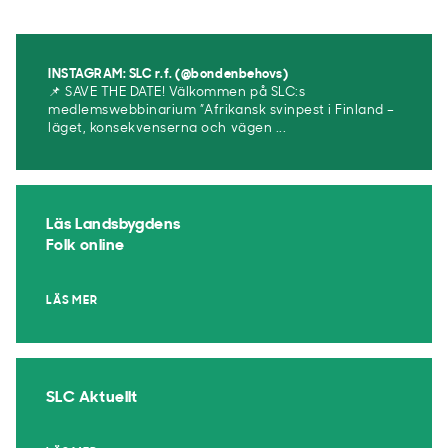
INSTAGRAM: SLC r.f. (@bondenbehovs)
📌 SAVE THE DATE! Välkommen på SLC:s
medlemswebbinarium ”Afrikansk svinpest i Finland –
läget, konsekvenserna och vägen ...
Läs Landsbygdens
Folk online
LÄS MER
SLC Aktuellt