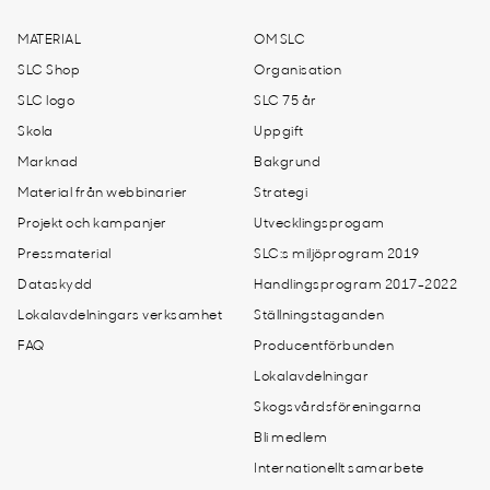
MATERIAL
OM SLC
SLC Shop
Organisation
SLC logo
SLC 75 år
Skola
Uppgift
Marknad
Bakgrund
Material från webbinarier
Strategi
Projekt och kampanjer
Utvecklingsprogam
Pressmaterial
SLC:s miljöprogram 2019
Dataskydd
Handlingsprogram 2017-2022
Lokalavdelningars verksamhet
Ställningstaganden
FAQ
Producentförbunden
Lokalavdelningar
Skogsvårdsföreningarna
Bli medlem
Internationellt samarbete