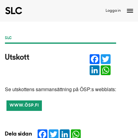
Logga in
SLC
Facebook
Twitter
Utskott
LinkedIn
WhatsApp
Se utskottens sammansättning på ÖSP:s webblats:
WWW.ÖSP.FI
Facebook
Twitter
LinkedIn
WhatsApp
Dela sidan