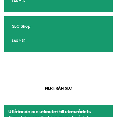
LÄS MER
SLC Shop
LÄS MER
MER FRÅN SLC
Utlåtande om utkastet till statsrådets