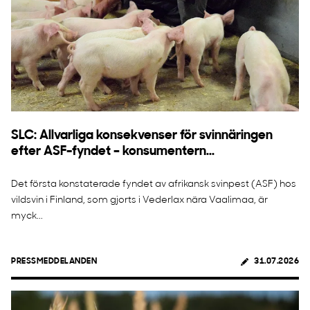
SLC: Allvarliga konsekvenser för svinnäringen
efter ASF-fyndet – konsumentern...
Det första konstaterade fyndet av afrikansk svinpest (ASF) hos
vildsvin i Finland, som gjorts i Vederlax nära Vaalimaa, är
myck...
PRESSMEDDELANDEN
31.07.2026