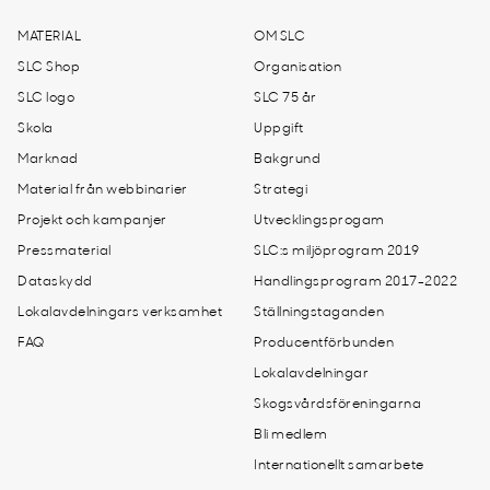
MATERIAL
OM SLC
SLC Shop
Organisation
SLC logo
SLC 75 år
Skola
Uppgift
Marknad
Bakgrund
Material från webbinarier
Strategi
Projekt och kampanjer
Utvecklingsprogam
Pressmaterial
SLC:s miljöprogram 2019
Dataskydd
Handlingsprogram 2017-2022
Lokalavdelningars verksamhet
Ställningstaganden
FAQ
Producentförbunden
Lokalavdelningar
Skogsvårdsföreningarna
Bli medlem
Internationellt samarbete