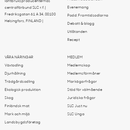
lantbruksproducenternas
Evenemang
centralförbund SLC r.f. |
Fredriksgatan 61 A 34, 00100
Podd: Framtidsodlarna
Helsingfors, FINLAND |
Debatt & blogg
Utlåtanden
Recept
VÅRA NÄRINGAR
MEDLEM
Växtodling
Medlemskap
Djurhållning
Medlemsförmåner
Trädgårdsodling
Markägarfrågor
Ekologisk produktion
Stöd för välmående
Skog
Juridiska frågor
Finländsk mat
SLC Just nu
Mark och miljö
SLC Unga
Landsbygdsföretag