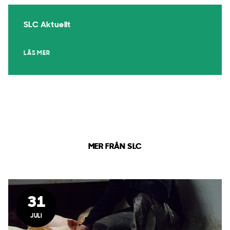
SLC Aktuellt
LÄS MER
MER FRÅN SLC
31
JULI