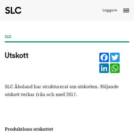
Logga in
SLC
Facebook
Twitter
Utskott
LinkedIn
Whats
SLC Åboland har strukturerat om utskotten. Följande
utskott verkar från och med 2017.
Produktions utskottet