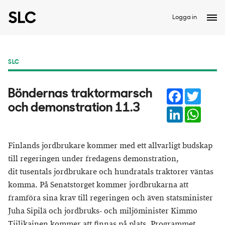
Logga in
SLC
Facebook
Twitter
Böndernas traktormarsch
och demonstration 11.3
LinkedIn
Whats
Finlands jordbrukare kommer med ett allvarligt budskap
till regeringen under fredagens demonstration,
dit tusentals jordbrukare och hundratals traktorer väntas
komma. På Senatstorget kommer jordbrukarna att
framföra sina krav till regeringen och även statsminister
Juha Sipilä och jordbruks- och miljöminister Kimmo
Tiilikainen kommer att finnas på plats. Programmet