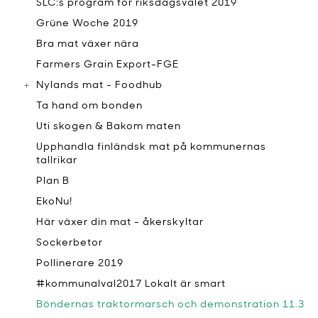
SLC:s program för riksdagsvalet 2019
Grüne Woche 2019
Bra mat växer nära
Farmers Grain Export-FGE
Nylands mat - Foodhub
Ta hand om bonden
Uti skogen & Bakom maten
Upphandla finländsk mat på kommunernas
tallrikar
Plan B
EkoNu!
Här växer din mat - åkerskyltar
Sockerbetor
Pollinerare 2019
#kommunalval2017 Lokalt är smart
Böndernas traktormarsch och demonstration 11.3