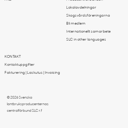
Lokalavdelningar
Skogsvårdsföreningarna
Bli medlem
Internationellt samarbete
SLC in other languages
KONTAKT
Kontaktuppgifter
Fakturering | Laskutus | Invoicing
© 2026 Svenska
lantbruksproducenternas
centralförbund SLC r.f