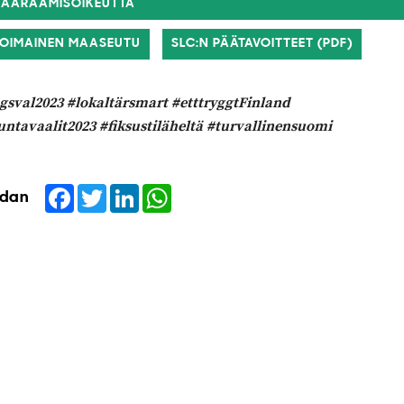
MÄÄRÄÄMISOIKEUTTA
VOIMAINEN MAASEUTU
SLC:N PÄÄTAVOITTEET (PDF)
gsval2023 #lokaltärsmart #etttryggtFinland
ntavaalit2023 #fiksustiläheltä #turvallinensuomi
Facebook
Twitter
LinkedIn
WhatsApp
idan