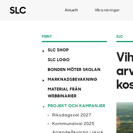
Aktuellt
Våra näringar
MENY
SLC
SLC SHOP
Vih
SLC LOGO
ar
BONDEN MÖTER SKOLAN
MARKNADSBEVAKNING
ko
MATERIAL FRÅN
WEBBINARIER
PROJEKT OCH KAMPANJER
Riksdagsval 2027
Kommunalval 2025
Arrendeåkrarna i skick