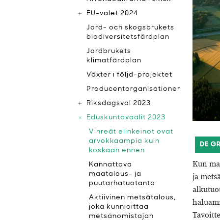
EU-valet 2024
Jord- och skogsbrukets
biodiversitetsfärdplan
Jordbrukets
klimatfärdplan
Växter i följd-projektet
Producentorganisationer
Riksdagsval 2023
Eduskuntavaalit 2023
Vihreät elinkeinot ovat
arvokkaampia kuin
DE G
koskaan ennen
Kun maa
Kannattava
maatalous- ja
ja mets
puutarhatuotanto
alkutu
Aktiivinen metsätalous,
haluamme
joka kunnioittaa
Tavoitt
metsänomistajan