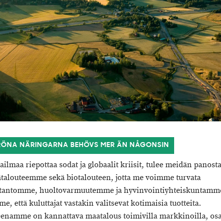
RÖNA NÄRINGARNA BEHÖVS MER ÄN NÅGONSIN
ilmaa riepottaa sodat ja globaalit kriisit, tulee meidän panost
ätalouteemme sekä biotalouteen, jotta me voimme turvata
otantomme, huoltovarmuutemme ja hyvinvointiyhteiskuntamm
, että kuluttajat vastakin valitsevat kotimaisia tuotteita.
eenamme on kannattava maatalous toimivilla markkinoilla, os