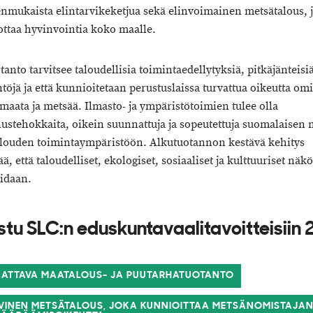
nmukaista elintarvikeketjua sekä elinvoimainen metsätalous, j
ottaa hyvinvointia koko maalle.
anto tarvitsee taloudellisia toimintaedellytyksiä, pitkäjänteisi
töjä ja että kunnioitetaan perustuslaissa turvattua oikeutta omi
 maata ja metsää. Ilmasto- ja ympäristötoimien tulee olla
ustehokkaita, oikein suunnattuja ja sopeutettuja suomalaisen 
louden toimintaympäristöön. Alkutuotannon kestävä kehitys
ää, että taloudelliset, ekologiset, sosiaaliset ja kulttuuriset nä
idaan.
stu SLC:n eduskuntavaalitavoitteisiin
ATTAVA MAATALOUS- JA PUUTARHATUOTANTO
IVINEN METSÄTALOUS, JOKA KUNNIOITTAA METSÄNOMISTAJA