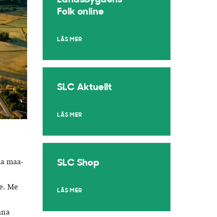
Landsbygdens
Folk online
LÄS MER
SLC Aktuellt
LÄS MER
aa maa-
SLC Shop
e. Me
LÄS MER
ana