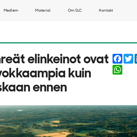
Medlem
Material
Om SLC
Kontakt
Faceb
T
reät elinkeinot ovat
Whats
vokkaampia kuin
skaan ennen