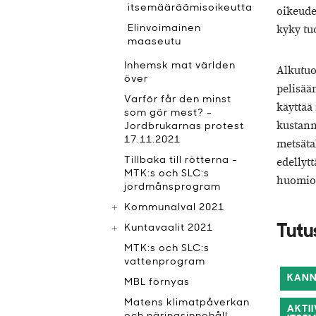
itsemääräämisoikeutta
oikeude
kyky tu
Elinvoimainen
maaseutu
Inhemsk mat världen
Alkutuot
över
pelisään
Varför får den minst
käyttää
som gör mest? -
kustann
Jordbrukarnas protest
17.11.2021
metsäta
Tillbaka till rötterna -
edellytt
MTK:s och SLC:s
huomio
jordmånsprogram
Kommunalval 2021
Kuntavaalit 2021
Tutu
MTK:s och SLC:s
vattenprogram
KANN
MBL förnyas
Matens klimatpåverkan
AKTI