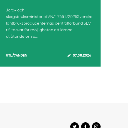
Jord- och
skogsbruksministerietVN/17651/2025Svenska
lantbruksproducenternas centralförbund SLC
r.f. tackar för möjligheten att lämna
utlåtande om u...
UTLÅTANDEN
07.08.2026