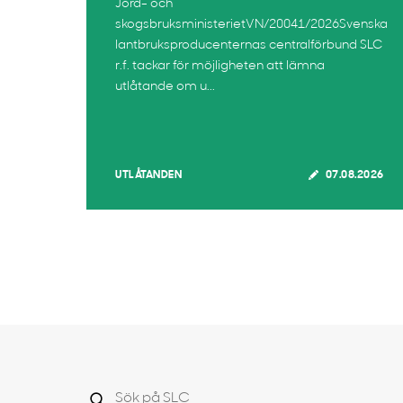
Jord- och
skogsbruksministerietVN/20041/2026Svenska
lantbruksproducenternas centralförbund SLC
r.f. tackar för möjligheten att lämna
utlåtande om u...
UTLÅTANDEN
07.08.2026