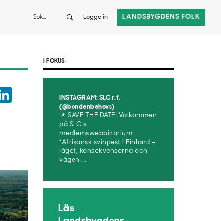
Sök
LANDSBYGDENS FOLK
Logga in
I FOKUS
ook
witter
LinkedIn
INSTAGRAM: SLC r.f.
App
(@bondenbehovs)
📌 SAVE THE DATE! Välkommen
på SLC:s
medlemswebbinarium
”Afrikansk svinpest i Finland –
läget, konsekvenserna och
vägen ...
Läs