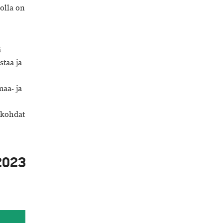
olla on
ä
staa ja
maa- ja
kökohdat
 2023
N