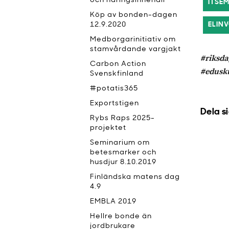
och näringsinnehåll
ITSE
Köp av bonden-dagen
12.9.2020
ELIN
Medborgarinitiativ om
stamvårdande vargjakt
#riksda
Carbon Action
#edusku
Svenskfinland
#potatis365
Exportstigen
Dela s
Rybs Raps 2025-
projektet
Seminarium om
betesmarker och
husdjur 8.10.2019
Finländska matens dag
4.9
EMBLA 2019
Hellre bonde än
jordbrukare