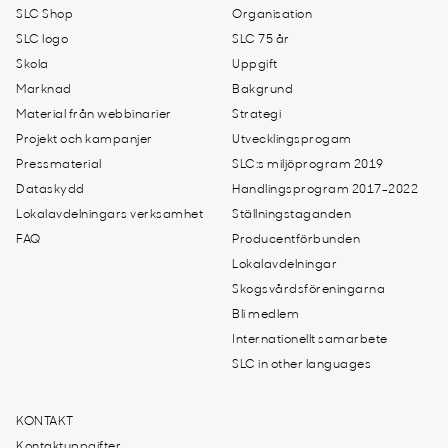
SLC Shop
Organisation
SLC logo
SLC 75 år
Skola
Uppgift
Marknad
Bakgrund
Material från webbinarier
Strategi
Projekt och kampanjer
Utvecklingsprogam
Pressmaterial
SLC:s miljöprogram 2019
Dataskydd
Handlingsprogram 2017-2022
Lokalavdelningars verksamhet
Ställningstaganden
FAQ
Producentförbunden
Lokalavdelningar
Skogsvårdsföreningarna
Bli medlem
Internationellt samarbete
SLC in other languages
KONTAKT
Kontaktuppgifter