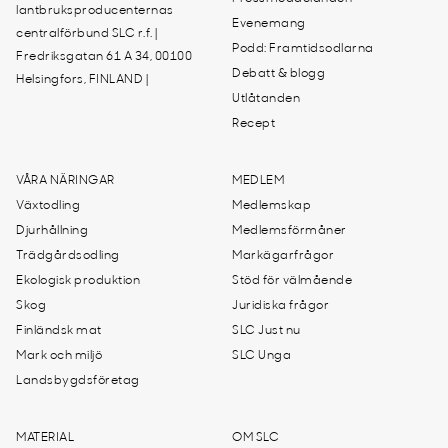
lantbruksproducenternas
Evenemang
centralförbund SLC r.f. |
Podd: Framtidsodlarna
Fredriksgatan 61 A 34, 00100
Debatt & blogg
Helsingfors, FINLAND |
Utlåtanden
Recept
VÅRA NÄRINGAR
MEDLEM
Växtodling
Medlemskap
Djurhållning
Medlemsförmåner
Trädgårdsodling
Markägarfrågor
Ekologisk produktion
Stöd för välmående
Skog
Juridiska frågor
Finländsk mat
SLC Just nu
Mark och miljö
SLC Unga
Landsbygdsföretag
MATERIAL
OM SLC