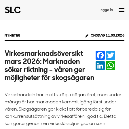
Logga in
NYHETER
ONSDAG 11.03.2026
Facebook
Twitter
Virkesmarknadsöversikt
mars 2026: Marknaden
LinkedIn
Whats
söker riktning – våren ger
möjligheter för skogsägaren
Virkeshandeln har inletts trögt i början året, men under
många år har marknaden kommit igång först under
våren. Skogsägaren gör klokt i att förbereda sig för
konkurrensutsättning av virkesaffären i god tid. Detta
kan göras genom en virkesförsäljningsplan som