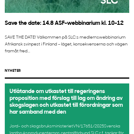
Save the date: 14.8 ASF-webbinarium kl. 10-12
SAVE THE DATE! Välkommen på SLC:s medlemswebbinarium
Afrikansk svinpest i Finland – läget, konsekvenserna och vägen
framåt fred...
NYHETER
Utlåtande om utkastet till regeringens
proposition med förslag till lag om ändring av
skogslagen och utkastet till förordningar som
har samband med den
Jord- och skogsbruksministerietVN/17651/2025Svenska
lantbruksproducenternas centralförbund SLC r.f. tackar för