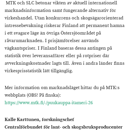
MTK och SLC betonar vikten av aktuell internationell
marknadsinformation samt fungerande alternativ för
virkeshandel. Utan konkurrens och skogsägarorienterad
intressebevakning riskerar Finland att permanent hamna
i ett svagare läge än övriga Östersjöområdet på
råvarumarknaden. I prisjämförelser används
vägkantspriser. I Finland baseras dessa antingen på
statistik över leveransaffärer eller på rotpriser där
avverkningskostnader lagts till. Även i andra länder finns
virkesprisstatistik lätt tillgänglig.
Mer information om marknadsläget hittar du på MTK:s
webbplats (OBS! På finska):
https://www.mtk.fi/-/puukauppa-itameri-26
Kalle Karttunen, forskningschef
Centralförbundet för lant- och skogsbruksproducenter